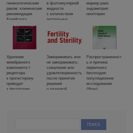
гинекологическим
в фолликулярной
маркер рака
раком: клинические
жидкости
эндометрия:
рекомендации
с количеством
неоптерин
Корейского
антральных
общества по
фолликулов
сохранению
и исходами
фертильности
экстракорпорально
го оплодотворения
у женщин,
прошедших
лечение
Удаление
Замораживать или
Распространенност
с применением
мембранного
не замораживать:
ь и причина
вспомогательных
компонента-1
сожаление или
первичного
репродуктивных
рецептора
удовлетворенность
бесплодия:
технологий
к прогестерону
после принятия
популяционное
приводит
решения
исследование
к бесплодию
о плановой
(Иран)
у женщин
криоконсервации
и к образованию
ооцитов
кист в эндометрии