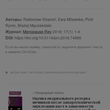
Авторы:
Radosław Słopień, Ewa Milewska, Piotr
Rynio, Błażej Męczekalski
Журнал:
Menopause Rev
2018; 17(1): 1-4
DOI:
https://doi.org/10.5114/pm.2018.74895
Если вы нашли ошибку, пожалуйста, выделите фрагмент текста
и нажмите
.
Ctrl+Enter
МЕТКИ:
АКНЕ
,
ГИРСУТИЗМ
,
ГОРМОНАЛЬНАЯ КОНТРАЦЕПЦИЯ
« Предыдущая запись
Оценка овариального резерва
яичников после лапароскопической
энуклеации кист в зависимости