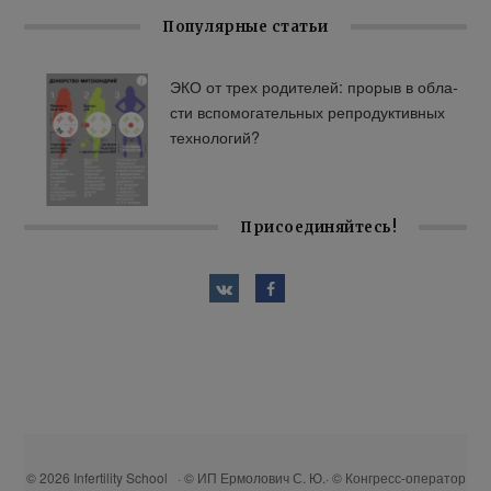
Популярные статьи
ЭКО от трех ро­ди­те­лей: про­рыв в об­ла­
сти вспо­мо­га­тель­ных ре­про­дук­тив­ных
тех­но­ло­гий?
Присоединяйтесь!
© 2026 Infertility School · © ИП Ермолович С. Ю.· © Конгресс-оператор