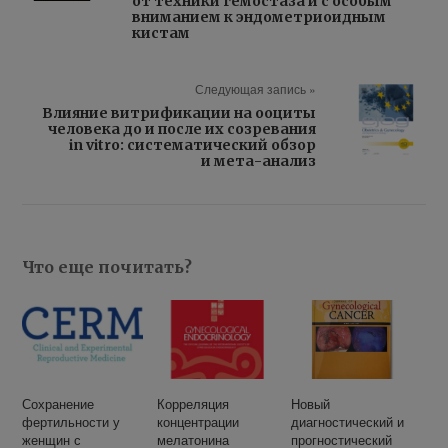
от техники гемостаза и с особым
вниманием к эндометриоидным
кистам
Следующая запись »
Влияние витрификации на ооциты
человека до и после их созревания
in vitro: систематический обзор
и мета-анализ
Что еще почитать?
Сохранение
Корреляция
Новый
фертильности у
концентрации
диагностический и
женщин с
мелатонина
прогностический