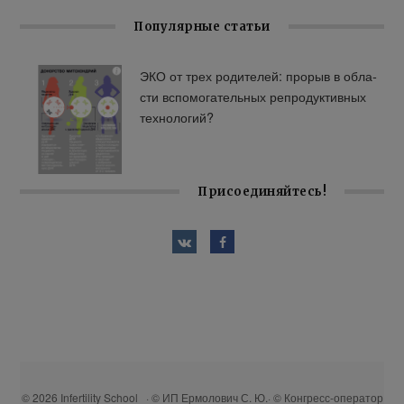
Популярные статьи
ЭКО от трех ро­ди­те­лей: про­рыв в об­ла­
сти вспо­мо­га­тель­ных ре­про­дук­тив­ных
тех­но­ло­гий?
Присоединяйтесь!
© 2026 Infertility School · © ИП Ермолович С. Ю.· © Конгресс-оператор