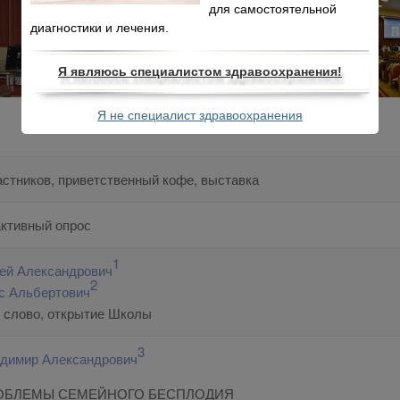
для самостоятельной
диагностики и лечения.
Я являюсь специалистом здравоохранения!
Я не специалист здравоохранения
астников, приветственный кофе, выставка
ктивный опрос
1
рей Александрович
2
с Альбертович
 слово, открытие Школы
3
димир Александрович
ОБЛЕМЫ СЕМЕЙНОГО БЕСПЛОДИЯ