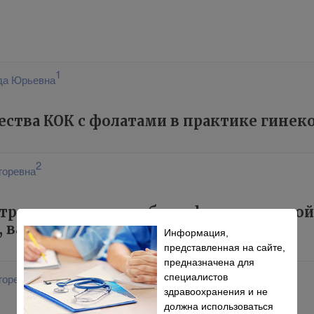
1
да Юрьевна
ства КОК с фолатами в практике гинек
2
горевна
нтрацепция должна быть физиологичной
, вагинозы)
Информация,
представленная на сайте,
предназначена для
2
горевна
специалистов
здравоохранения и не
должна использоваться