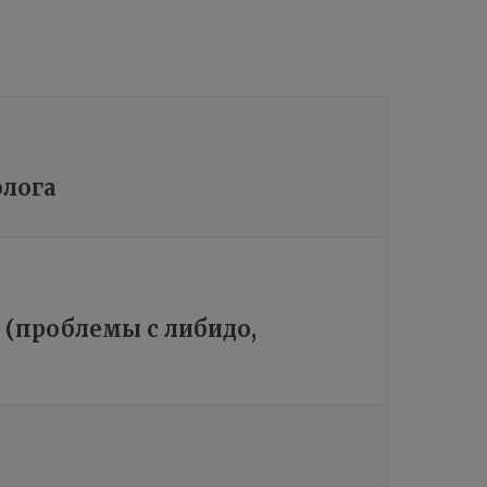
олога
 (проблемы с либидо,