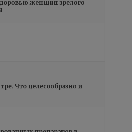
доровью женщин зрелого
и
тре. Что целесообразно и
рованных препаратов в