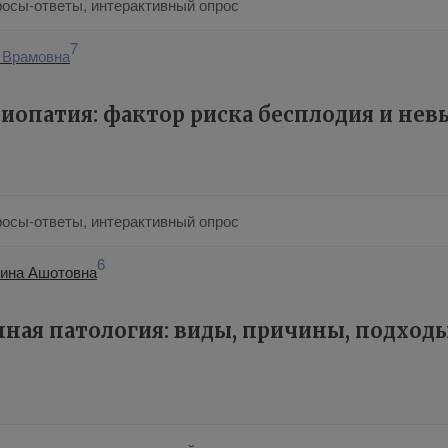
росы-ответы, интерактивный опрос
7
 Врамовна
иопатия: фактор риска бесплодия и не
росы-ответы, интерактивный опрос
6
тина Ашотовна
ая патология: виды, причины, подходы.