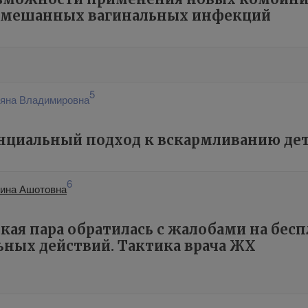
смешанных вагинальных инфекций
5
ьяна Владимировна
циальный подход к вскармливанию дете
6
тина Ашотовна
ая пара обратилась с жалобами на бес
ьных действий. Тактика врача ЖХ