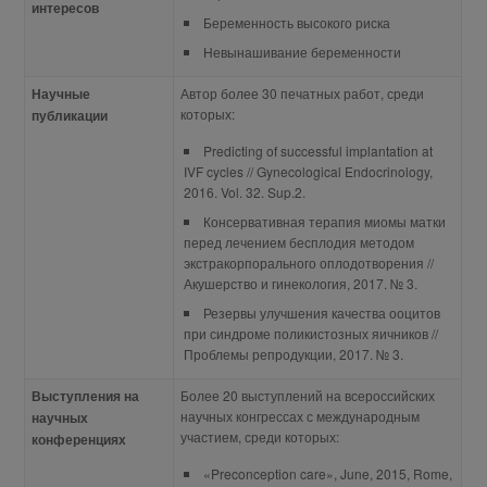
интересов
Беременность высокого риска
Невынашивание беременности
Научные
Автор более 30 печатных работ, среди
которых:
публикации
Predicting of successful implantation at
IVF cycles // Gynecological Endocrinology,
2016. Vol. 32. Sup.2.
Консервативная терапия миомы матки
перед лечением бесплодия методом
экстракорпорального оплодотворения //
Акушерство и гинекология, 2017. № 3.
Резервы улучшения качества ооцитов
при синдроме поликистозных яичников //
Проблемы репродукции, 2017. № 3.
Выступления на
Более 20 выступлений на всероссийских
научных конгрессах с международным
научных
участием, среди которых:
конференциях
«Preconception care», June, 2015, Rome,