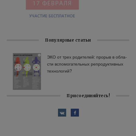
Популярные статьи
ЭКО от трех ро­ди­те­лей: про­рыв в об­ла­
сти вспо­мо­га­тель­ных ре­про­дук­тив­ных
тех­но­ло­гий?
Присоединяйтесь!