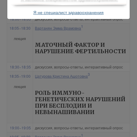
ДИАГНОСТИКЕ БЕСПЛОДИЯ
Я не специалист здравоохранения
18:00−18:05
дискуссия, вопросы-ответы, интерактивный опрос
1
18:05−18:30
Вартанян Эмма Врамовна
лекция
МАТОЧНЫЙ ФАКТОР И
НАРУШЕНИЕ ФЕРТИЛЬНОСТИ
18:30−18:35
дискуссия, вопросы-ответы, интерактивный опрос
3
18:35−19:00
Цатурова Кристина Ашотовна
лекция
РОЛЬ ИММУНО-
ГЕНЕТИЧЕСКИХ НАРУШЕНИЙ
ПРИ БЕСПЛОДИИ И
НЕВЫНАШИВАНИИ
19:00−19:05
дискуссия, вопросы-ответы, интерактивный опрос
1
19:05−19:30
Вартанян Эмма Врамовна