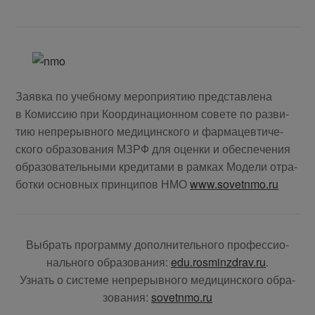
За­яв­ка по учеб­но­му ме­ро­при­я­тию пред­став­ле­на
в Ко­мис­сию при Ко­ор­ди­на­ци­он­ном со­ве­те по раз­ви­
тию не­пре­рыв­но­го ме­ди­цин­ско­го и фар­ма­цев­ти­че­
ско­го об­ра­зо­ва­ния МЗРФ для оцен­ки и обес­пе­че­ния
об­ра­зо­ва­тель­ны­ми кре­ди­та­ми в рам­ках Мо­де­ли от­ра­
бот­ки ос­нов­ных прин­ци­пов НМО
www.sovetnmo.ru
Вы­брать про­грам­му до­пол­ни­тель­но­го про­фес­си­о­
наль­но­го об­ра­зо­ва­ния:
edu.rosminzdrav.ru
.
Узнать о си­сте­ме не­пре­рыв­но­го ме­ди­цин­ско­го об­ра­
зо­ва­ния:
sovetnmo.ru