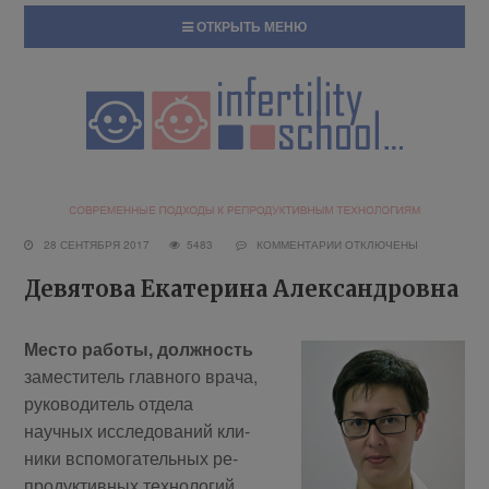
ОТКРЫТЬ МЕНЮ
28 СЕНТЯБРЯ 2017
5483
КОММЕНТАРИИ
ОТКЛЮЧЕНЫ
Девятова Екатерина Александровна
Место работы, должность
заместитель главного врача,
руководитель отдела
научных исследований кли­
ни­ки вспо­мо­га­тель­ных ре­
про­дук­тив­ных тех­но­ло­гий