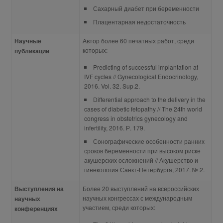
Сахарный диабет при беременности
Плацентарная недостаточность
Научные
Автор более 60 печатных работ, среди
которых:
публикации
Predicting of successful implantation at
IVF cycles // Gynecological Endocrinology,
2016. Vol. 32. Sup.2.
Differential approach to the delivery in the
cases of diabetic fetopathy // The 24th world
congress in obstetrics gynecology and
infertility, 2016. Р. 179.
Сонографические особенности ранних
сроков беременности при высоком риске
акушерских осложнений // Акушерство и
гинекология Санкт-Петербурга, 2017. № 2.
Выступления на
Более 20 выступлений на всероссийских
научных конгрессах с международным
научных
участием, среди которых:
конференциях