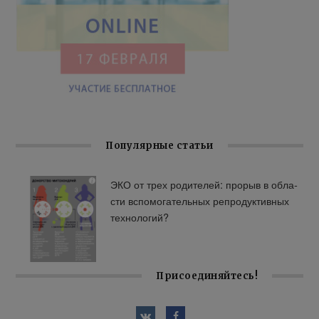
Популярные статьи
ЭКО от трех ро­ди­те­лей: про­рыв в об­ла­
сти вспо­мо­га­тель­ных ре­про­дук­тив­ных
тех­но­ло­гий?
Присоединяйтесь!