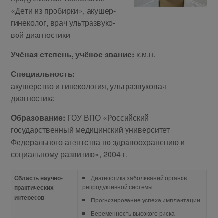
«Де­ти из про­бир­ки», аку­шер-
ги­не­ко­лог, врач уль­тра­зву­ко­
вой ди­а­гно­сти­ки
Учёная степень, учёное звание:
к.м.н.
Специальность:
акушерство и гинекология, ультразвуковая
диагностика
Образование:
ГОУ ВПО «Российский
государственный медицинский университет
Федерального агентства по здравоохранению и
социальному развитию», 2004 г.
Область научно-
Диагностика заболеваний органов
репродуктивной системы
практических
интересов
Прогнозирование успеха имплантации
Беременность высокого риска