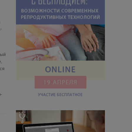
а
­
­ный
е,
­ся
о­