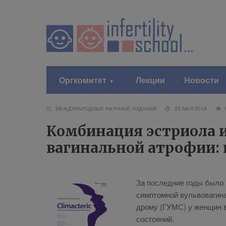
Оргкомитет
Лекции
Новости
МЕЖДУНАРОДНЫЕ НАУЧНЫЕ ИЗДАНИЯ
25 МАЯ 2018
Комбинация эстриола и
вагинальной атрофии: 
За по­след­ние го­ды бы­ло н
симп­том­ной вуль­во­ва­ги­н
дро­му (ГУМС) у жен­щин в п
со­стояний.