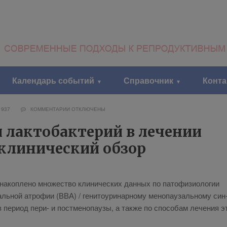
Календарь событий
Справочник
Конт
1937
КОММЕНТАРИИ
ОТКЛЮЧЕНЫ
 лактобактерий в лечении
клинический обзор
а­коп­ле­но мно­же­ство кли­ни­че­ских дан­ных по па­то­фи­зио­ло­гии
аль­ной атро­фии (ВВА) / ге­ни­то­ури­нар­но­му ме­но­па­у­заль­но­му син
е­ри­од пе­ри- и пост­ме­но­па­у­зы, а так­же по спо­со­бам ле­че­ния э