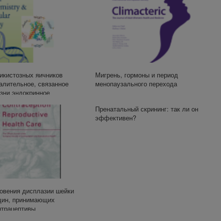
икистозных яичников
Мигрень, гормоны и период
алительное, связанное
менопаузального перехода
зни эндокринное
о
Пренатальный скрининг: так ли он
эффективен?
новения дисплазии шейки
щин, принимающих
нтрацептивы