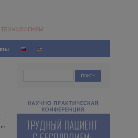
акты
­
тих