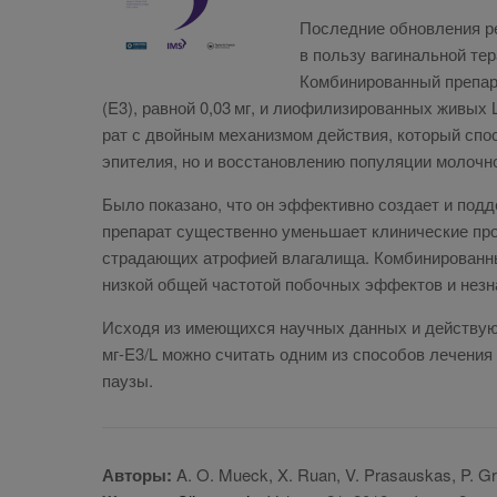
По­след­ние об­нов­ле­ния р
в поль­зу ва­ги­наль­ной те
Ком­би­ни­ро­ван­ный пре­па­р
(E3), рав­ной 0,03 мг, и лио­фи­ли­зи­ро­ван­ных жи­вы
рат с двой­ным ме­ха­низ­мом дей­ствия, ко­то­рый спо­со
эпи­те­лия, но и вос­ста­нов­ле­нию по­пуля­ции мо­лоч­н
Бы­ло по­ка­за­но, что он эф­фек­тив­но со­зда­ет и под­д
пре­па­рат су­ще­ствен­но умень­ша­ет кли­ни­че­ские про­
стра­да­ю­щих атро­фи­ей вла­га­ли­ща. Ком­би­ни­ро­ван­ны
низ­кой об­щей ча­сто­той по­боч­ных эф­фек­тов и незна
Ис­хо­дя из име­ю­щих­ся на­уч­ных дан­ных и дей­ству­ю­
мг-E3/L мож­но счи­тать од­ним из спо­со­бов ле­че­ния 
паузы.
Авторы:
A. O. Mueck, X. Ruan, V. Prasauskas, P. G