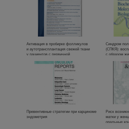
Активация в пробирке фолликулов
Синдром пол
и аутотрансплантация свежей ткани
(СПКЯ): восп
у пациентов с первичной
с образом жи
недостаточности яичников
расстройств
Превентивные стратегии при карциноме
Риск возник
эндометрия
матки у жен
оральные ко