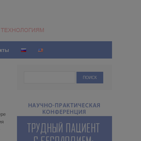
акты
­ре
ия
­