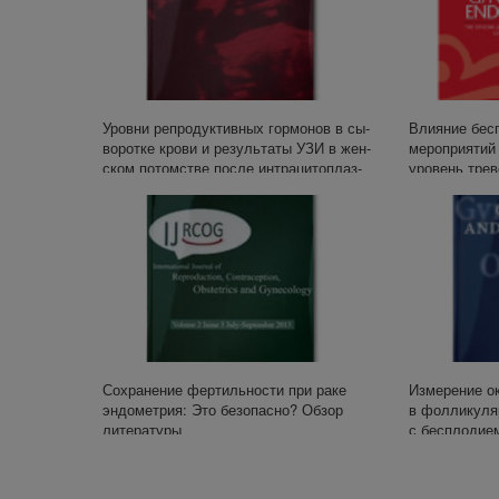
Уров­ни ре­про­дук­тив­ных гор­мо­нов в сы­
Влияние бес
во­рот­ке кро­ви и ре­зуль­та­ты УЗИ в жен­
мероприятий 
ском потом­стве по­сле ин­тра­ци­то­плаз­
уровень трев
ма­ти­че­ской инъ­ек­ции спер­ма­то­зо­и­да:
женщин, про
пер­вые ре­зуль­та­ты
Сохранение фертильности при раке
Измерение ок
эндометрия: Это безопасно? Обзор
в фолликуля
литературы
с бесплодие