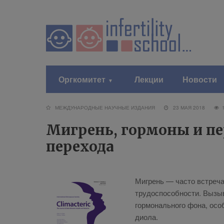
Оргкомитет
Лекции
Новости
МЕЖДУНАРОДНЫЕ НАУЧНЫЕ ИЗДАНИЯ
23 МАЯ 2018
Мигрень, гормоны и п
перехода
Миг­рень — ча­сто встре­ча­ю
тру­до­спо­соб­но­сти. Вы­зы
гор­мо­наль­но­го фо­на, осо­
диола.