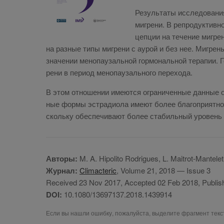
Ре­зуль­та­ты ис­сле­до­ва­н
миг­ре­ни. В ре­про­дук­тив­
цеп­ции на те­че­ние миг­ре­
на раз­ные ти­пы миг­ре­ни с аурой и без нее. Миг­рень 
зна­че­нии ме­но­па­у­заль­ной гор­мо­наль­ной те­ра­пии.
ре­ни в пе­ри­од ме­но­па­у­заль­но­го пе­рехода.
В этом от­но­ше­нии име­ют­ся огра­ни­чен­ные дан­ные о
ные фор­мы эст­ра­дио­ла име­ют бо­лее бла­го­при­ят­н
сколь­ку обес­пе­чи­ва­ют бо­лее ста­биль­ный уро­вень 
Авторы:
M. A. Hipolito Rodrigues, L. Maitrot-Mantel
Журнал:
Climacteric
, Volume 21, 2018 — Issue 3
Received 23 Nov 2017, Accepted 02 Feb 2018, Publish
DOI:
10.1080/13697137.2018.1439914
Если вы нашли ошибку, пожалуйста, выделите фрагмент тек