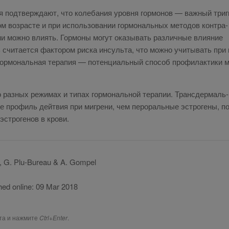
ия под­твер­жда­ют, что ко­ле­ба­ния уров­ня гор­мо­нов — важ­ный триг
ном воз­расте и при ис­поль­зо­ва­нии гор­мо­наль­ных ме­то­дов кон­тра­
ни мож­но вли­ять. Гор­мо­ны мо­гут ока­зы­вать раз­лич­ные вли­я­ние
счи­та­ет­ся фак­то­ром рис­ка ин­суль­та, что мож­но учи­ты­вать при 
 Гор­мо­наль­ная те­ра­пия — по­тен­ци­аль­ный спо­соб про­фи­лак­ти­ки 
 раз­ных ре­жи­мах и ти­пах гор­мо­наль­ной те­ра­пии. Тран­сдер­маль­
ое про­филь дейтвия при миг­ре­ни, чем пе­ро­раль­ные эст­ро­ге­ны, по
эст­ро­ге­нов в крови.
et, G. Plu-Bureau & A. Gompel
ed online: 09 Mar 2018
ста и нажмите
Ctrl+Enter
.