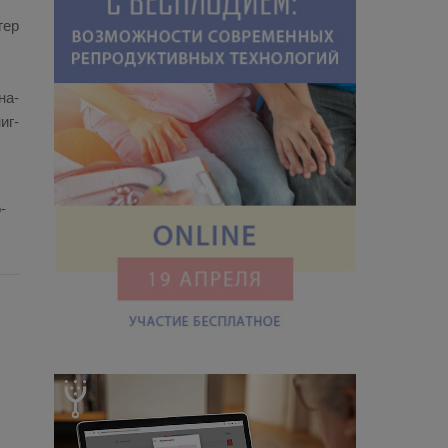
­гер
на­
миг­
­