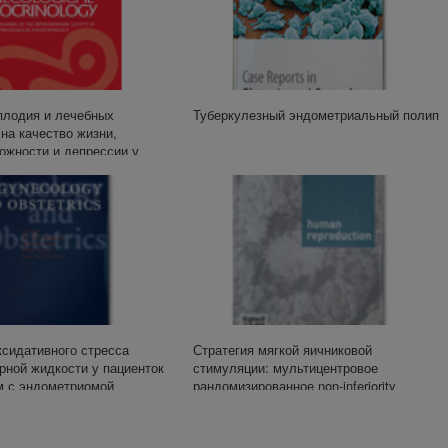
плодия и лечебных
Туберкулезный эндометриальный полип
на качество жизни,
ожности и депрессии у
ходящих программу ЭКО
сидативного стресса
Стратегия мягкой яичниковой
рной жидкости у пациенток
стимуляции: мультицентровое
м с эндометриомой
рандомизированное non-inferiority
исследование