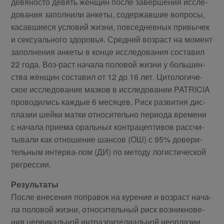
де­вя­но­сто де­вять жен­щин по­сле за­вер­ше­ния ис­сле­
до­ва­ния за­пол­ни­ли ан­ке­ты, со­дер­жав­шие во­про­сы,
ка­сав­ши­е­ся усло­вий жиз­ни, по­все­днев­ных при­вы­чек
и сек­су­аль­но­го здо­ро­вья. Сред­ний воз­раст на мо­мент
за­пол­не­ния ан­ке­ты в кон­це ис­сле­до­ва­ния со­ста­вил
22 го­да. Воз-раст на­ча­ла по­ло­вой жиз­ни у боль­шин­
ства жен­щин со­ста­вил от 12 до 16 лет. Ци­то­ло­ги­че­
ское ис­сле­до­ва­ние маз­ков в ис­сле­до­ва­нии PATRICIA
про­во­ди­лись каж­дые 6 ме­ся­цев. Риск раз­ви­тия дис­
пла­зии шей­ки мат­ки от­но­си­тель­но пе­ри­о­да вре­ме­ни
с на­ча­ла при­е­ма ораль­ных кон­тра­цеп­ти­вов рас­счи­
ты­ва­ли как от­но­ше­ние шан­сов (ОШ) с 95% до­ве­ри­
тель­ным ин­тер­ва-лом (ДИ) по ме­то­ду ло­ги­сти­че­ской
ре­грессии.
Ре­зультаты
По­сле вне­се­ния по­пра­вок на ку­ре­ние и воз­раст на­ча­
ла по­ло­вой жиз­ни, от­но­си­тель­ный риск воз­ник­но­ве­
ния цер­ви­каль­ной ин­тра­эпи­те­ли­аль­ной неопла­зии