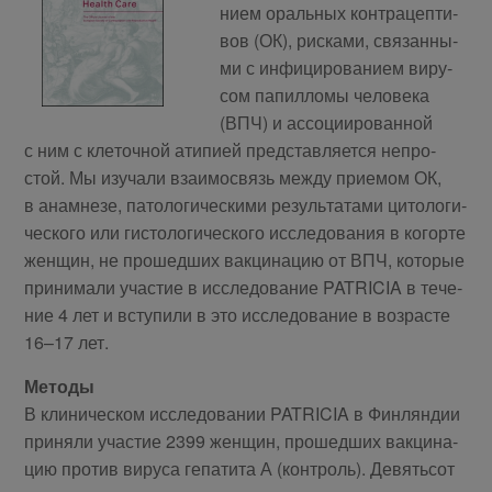
ни­ем ораль­ных кон­тра­цеп­ти­
вов (ОК), рис­ка­ми, свя­зан­ны­
ми с ин­фи­ци­ро­ва­ни­ем ви­ру­
сом па­пил­ло­мы че­ло­ве­ка
(ВПЧ) и ас­со­ци­и­ро­ван­ной
с ним с кле­точ­ной ати­пи­ей пред­став­ля­ет­ся непро­
стой. Мы изу­ча­ли вза­и­мо­связь меж­ду при­е­мом ОК,
в ана­мне­зе, па­то­ло­ги­че­ски­ми ре­зуль­та­та­ми ци­то­ло­ги­
че­ско­го или ги­сто­ло­ги­че­ско­го ис­сле­до­ва­ния в ко­гор­те
жен­щин, не про­шед­ших вак­ци­на­цию от ВПЧ, ко­то­рые
при­ни­ма­ли уча­стие в ис­сле­до­ва­ние PATRICIA в те­че­
ние 4 лет и всту­пи­ли в это ис­сле­до­ва­ние в воз­расте
16–17 лет.
Методы
В кли­ни­че­ском ис­сле­до­ва­нии PATRICIA в Фин­лян­дии
при­ня­ли уча­стие 2399 жен­щин, про­шед­ших вак­ци­на­
цию про­тив ви­ру­са ге­па­ти­та А (кон­троль). Де­вять­сот