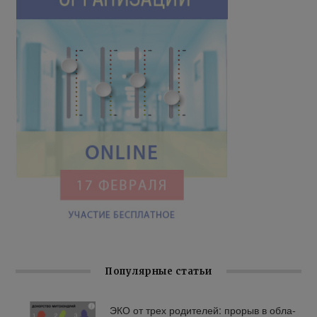
Популярные статьи
ЭКО от трех ро­ди­те­лей: про­рыв в об­ла­