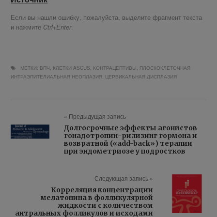
Если вы нашли ошибку, пожалуйста, выделите фрагмент текста
и нажмите
.
Ctrl+Enter
МЕТКИ:
ВПЧ
,
КЛЕТКИ ASCUS
,
КОНТРАЦЕПТИВЫ
,
ПЛОСКОКЛЕТОЧНАЯ
ИНТРАЭПИТЕЛИАЛЬНАЯ НЕОПЛАЗИЯ
,
ЦЕРВИКАЛЬНАЯ ДИСПЛАЗИЯ
« Предыдущая запись
Долгосрочные эффекты агонистов
гонадотропин-рилизинг гормона и
возвратной («add-back») терапии
при эндометриозе у подростков
Следующая запись »
Корреляция концентрации
мелатонина в фолликулярной
жидкости с количеством
антральных фолликулов и исходами