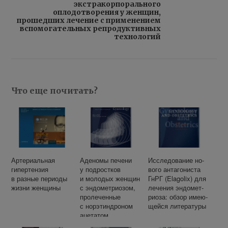
экстракорпорального
оплодотворения у женщин,
прошедших лечение с применением
вспомогательных репродуктивных
технологий
Что еще почитать?
Артериальная
Аденомы печени
Ис­сле­до­ва­ние но­
гипертензия
у подростков
во­го ан­та­го­ни­ста
в разные периоды
и молодых женщин
ГнРГ (Elagolix) для
жизни женщины
с эндометриозом,
ле­че­ния эн­до­мет­
пролеченные
ри­оза: об­зор име­ю­
с норэтиндроном
щей­ся ли­те­ра­ту­ры
ацетатом.