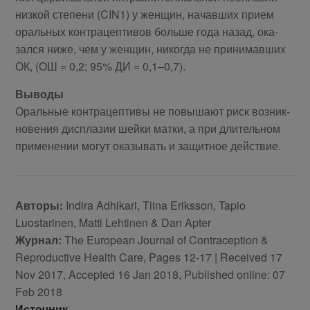
низ­кой сте­пе­ни (CIN1) у жен­щин, на­чав­ших при­ем
ораль­ных кон­тра­цеп­ти­вов боль­ше го­да на­зад, ока­
зал­ся ни­же, чем у жен­щин, ни­ко­гда не при­ни­мав­ших
ОК, (ОШ = 0,2; 95% ДИ = 0,1–0,7).
Выводы
Ораль­ные кон­тра­цеп­ти­вы не по­вы­ша­ют риск воз­ник­
но­ве­ния дис­пла­зии шей­ки мат­ки, а при дли­тель­ном
при­ме­не­нии мо­гут ока­зы­вать и за­щит­ное дей­ствие.
Авторы:
Indira Adhikari, Tiina Eriksson, Tapio
Luostarinen, Matti Lehtinen & Dan Apter
Журнал:
The European Journal of Contraception &
Reproductive Health Care, Pages 12-17 | Received 17
Nov 2017, Accepted 16 Jan 2018, Published online: 07
Feb 2018
Источник