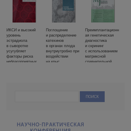
ИКСИ и высокий
Поглощение
Преимплантационн
уровень
и распределение
ая генетическая
эстрадиола
катехинов
диагностика
в сыворотке
в органах плода
и скрининг
усугубляет
внутриутробно при
с использованием
факторы риска
воздействии
матриксной
неблагоприятных
на крыс
сравнительной
акушерских
геномной
исходов
гибридизации: опыт
вспомогательных
одного центра,
репродуктивных
основанный
технологий?
на более чем 100
случаях