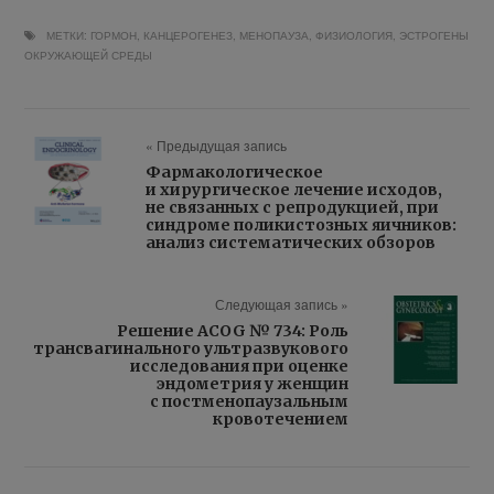
МЕТКИ:
ГОРМОН
,
КАНЦЕРОГЕНЕЗ
,
МЕНОПАУЗА
,
ФИЗИОЛОГИЯ
,
ЭСТРОГЕНЫ
ОКРУЖАЮЩЕЙ СРЕДЫ
« Предыдущая запись
Фармакологическое
и хирургическое лечение исходов,
не связанных с репродукцией, при
синдроме поликистозных яичников:
анализ систематических обзоров
Следующая запись »
Решение ACOG № 734: Роль
трансвагинального ультразвукового
исследования при оценке
эндометрия у женщин
с постменопаузальным
кровотечением