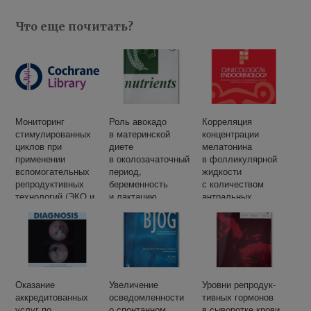
Что еще почитать?
Мониторинг
Роль авокадо
Корреляция
стимулированных
в материнской
концентрации
циклов при
диете
мелатонина
применении
в околозачаточный
в фолликулярной
вспомогательных
период,
жидкости
репродуктивных
беременность
с количеством
технологий (ЭКО и
и лактацию.
антральных
ИКСИ)
фолликулов
и исходами
экстракорпорально
го оплодотворения
у женщин,
прошедших
лечение
Оказание
Увеличение
Уров­ни ре­про­дук­
с применением
аккредитованных
осведомленности
тив­ных гор­мо­нов
вспомогательных
услуг по
о спонтанном
в сы­во­рот­ке кро­ви