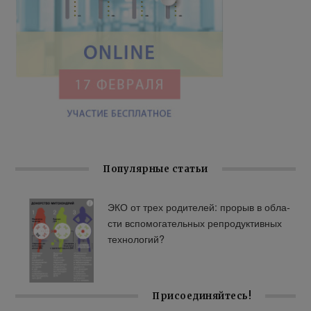
Популярные статьи
ЭКО от трех ро­ди­те­лей: про­рыв в об­ла­
сти вспо­мо­га­тель­ных ре­про­дук­тив­ных
тех­но­ло­гий?
Присоединяйтесь!