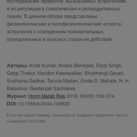
исследований эффектов, вызываемых эстрогенами,
и их регуляции в соматических и репродуктивных
тканях. В данном обзоре представлены
физиологические и патофизиологические аспекты
эстрогенов с освещением положительных,
отрицательных и опасных сторон их действия.
Авторы:
Anita Kumar, Antara Banerjee, Dipty Singh,
Gargi Thakur, Nandini Kasarpalkar, Shubhangi Gavali,
Sushama Gadkar, Taruna Madan, Smita D. Mahale, N. H.
Balasinor, Geetanjali Sachdeva
Журнал:
Horm Metab Res
2018; 50(05): 359-374
DOI:
10.1055/s-0044-100920
Если вы нашли ошибку, пожалуйста, выделите фрагмент текста
и нажмите
.
Ctrl+Enter