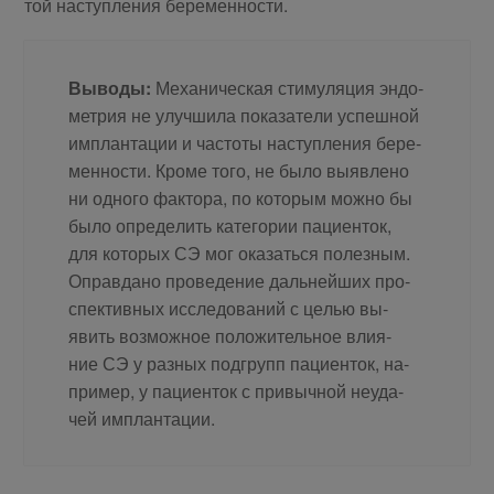
той на­ступ­ле­ния бе­ре­мен­ности.
Вы­во­ды:
Ме­ха­ни­че­ская сти­му­ля­ция эн­до­
мет­рия не улуч­ши­ла по­ка­за­те­ли успеш­ной
им­план­та­ции и ча­сто­ты на­ступ­ле­ния бе­ре­
мен­но­сти. Кро­ме то­го, не бы­ло вы­яв­ле­но
ни од­но­го фак­то­ра, по ко­то­рым мож­но бы
бы­ло опре­де­лить ка­те­го­рии па­ци­ен­ток,
для ко­то­рых СЭ мог ока­зать­ся по­лез­ным.
Оправ­да­но про­ве­де­ние даль­ней­ших про­
спек­тив­ных ис­сле­до­ва­ний с це­лью вы­
явить воз­мож­ное по­ло­жи­тель­ное вли­я­
ние СЭ у раз­ных под­групп па­ци­ен­ток, на­
при­мер, у па­ци­ен­ток с при­выч­ной неуда­
чей им­план­тации.