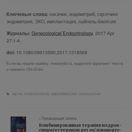
Клю­че­вые сло­ва:
на­сеч­ки, эн­до­мет­рий, скр­эт­чинг
эн­до­мет­рия, ЭКО, им­план­та­ция, пай­пель-биопсия
Журналы:
Gynecological Endocrinology
. 2017 Apr
27:1-4.
doi:
10.1080/09513590.2017.1318369
Если вы нашли ошибку, пожалуйста, выделите фрагмент текста
и нажмите
.
Ctrl+Enter
МЕТКИ:
GYNECOLOGICAL ENDOCRINOLOGY
,
ГИНЕКОЛОГИЯ
« Предыдущая запись
Ком­би­ни­ро­ван­ная те­ра­пия медрок­
си­про­ге­сте­ро­ном per os/ле­во­нор­ге­