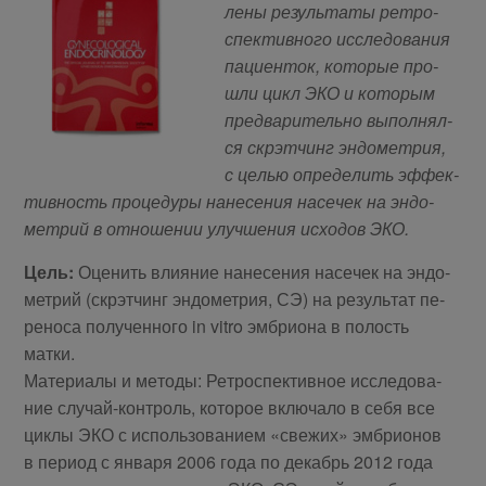
ле­ны ре­зуль­та­ты ре­тро­
спек­тив­но­го ис­сле­до­ва­ния
па­ци­ен­ток, ко­то­рые про­
шли цикл ЭКО и ко­то­рым
пред­ва­ри­тель­но вы­пол­нял­
ся скр­эт­чинг эн­до­мет­рия,
с це­лью опре­де­лить эф­фек­
тив­ность про­це­ду­ры на­не­се­ния на­се­чек на эн­до­
мет­рий в от­но­ше­нии улуч­ше­ния ис­хо­дов ЭКО.
Цель:
Оце­нить вли­я­ние на­не­се­ния на­се­чек на эн­до­
мет­рий (скр­эт­чинг эн­до­мет­рия, СЭ) на ре­зуль­тат пе­
ре­но­са по­лу­чен­но­го in vitro эм­бри­о­на в по­лость
матки.
Ма­те­ри­а­лы и ме­то­ды: Ре­тро­спек­тив­ное ис­сле­до­ва­
ние слу­чай-кон­троль, ко­то­рое вклю­ча­ло в се­бя все
цик­лы ЭКО с ис­поль­зо­ва­ни­ем «све­жих» эм­бри­о­нов
в пе­ри­од с ян­ва­ря 2006 го­да по де­кабрь 2012 го­да