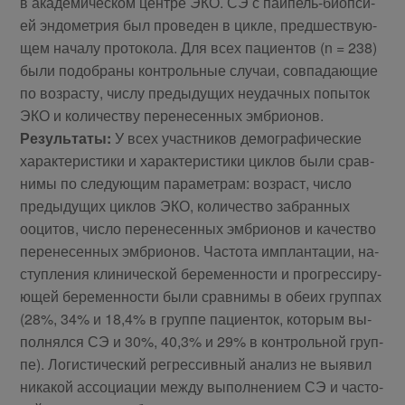
в ака­де­ми­че­ском цен­тре ЭКО. СЭ с пай­пель-биоп­си­
ей эн­до­мет­рия был про­ве­ден в цик­ле, пред­ше­ству­ю­
щем на­ча­лу про­то­ко­ла. Для всех па­ци­ен­тов (n = 238)
бы­ли по­до­бра­ны кон­троль­ные слу­чаи, сов­па­да­ю­щие
по воз­рас­ту, чис­лу преды­ду­щих неудач­ных по­пы­ток
ЭКО и ко­ли­че­ству пе­ре­не­сен­ных эм­брионов.
Ре­зуль­та­ты:
У всех участ­ни­ков де­мо­гра­фи­че­ские
ха­рак­те­ри­сти­ки и ха­рак­те­ри­сти­ки цик­лов бы­ли срав­
ни­мы по сле­ду­ю­щим па­ра­мет­рам: воз­раст, чис­ло
преды­ду­щих цик­лов ЭКО, ко­ли­че­ство за­бран­ных
ооци­тов, чис­ло пе­ре­не­сен­ных эм­бри­о­нов и ка­че­ство
пе­ре­не­сен­ных эм­бри­о­нов. Ча­сто­та им­план­та­ции, на­
ступ­ле­ния кли­ни­че­ской бе­ре­мен­но­сти и про­грес­си­ру­
ю­щей бе­ре­мен­но­сти бы­ли срав­ни­мы в обе­их груп­пах
(28%, 34% и 18,4% в груп­пе па­ци­ен­ток, ко­то­рым вы­
пол­нял­ся СЭ и 30%, 40,3% и 29% в кон­троль­ной груп­
пе). Ло­ги­сти­че­ский ре­грес­сив­ный ана­лиз не вы­явил
ни­ка­кой ас­со­ци­а­ции меж­ду вы­пол­не­ни­ем СЭ и ча­сто­