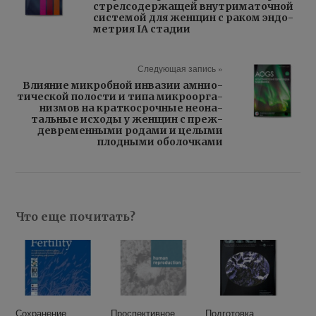
стрел­со­дер­жа­щей внут­ри­ма­точ­ной
си­сте­мой для жен­щин с ра­ком эн­до­
мет­рия IA ста­дии
Следующая запись »
Вли­я­ние мик­роб­ной ин­ва­зии ам­нио­
ти­че­ской по­ло­сти и ти­па мик­ро­ор­га­
низ­мов на крат­ко­сроч­ные нео­на­
таль­ные ис­хо­ды у жен­щин с преж­
девре­мен­ны­ми ро­да­ми и це­лы­ми
плод­ны­ми обо­лоч­ка­ми
Что еще почитать?
Сохранение
Проспективное
Подготовка