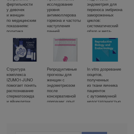
фертильности
исследование
эндометрия для
у девочек
уровня
переноса эмбриона
и женщин
антимюллерова
замороженных
по медицинским
гормона и частоты
циклов:
показаниям:
наступления
систематический
политика
ранней
обзор и мета-
и практическое
естественной
анализ.
руководство
менопаузы
Британского
общества
фертильности
Структура
Репродуктивные
In vitro дозревание
комплекса
прогнозы для
ооцитов,
IZUMO1-JUNO
женщин с
полученных
помогает понять
эндометриозом
из ткани яичника
распознавание
после
пациенток
сперматозоида
консервативной
с аутоиммунной
и яйцеклетки
операции: опыт
недостаточностью
во время
одного
яичников, вероятно
оплодотворения
исследовательског
связанной
у млекопитающих
о центра
с инфицированием
вирусом Эпштейн-
Барра