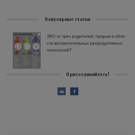
Популярные статьи
ЭКО от трех ро­ди­те­лей: про­рыв в об­ла­
сти вспо­мо­га­тель­ных ре­про­дук­тив­ных
тех­но­ло­гий?
Присоединяйтесь!