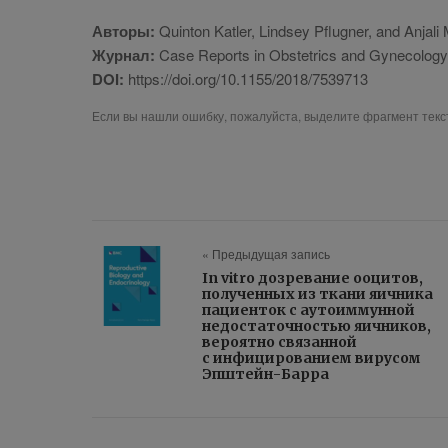
Авторы:
Quinton Katler, Lindsey Pflugner, and Anjali
Журнал:
Case Reports in Obstetrics and Gynecolog
DOI:
https://doi.org/10.1155/2018/7539713
Если вы нашли ошибку, пожалуйста, выделите фрагмент тек
« Предыдущая запись
In vitro дозревание ооцитов,
полученных из ткани яичника
пациенток с аутоиммунной
недостаточностью яичников,
вероятно связанной
с инфицированием вирусом
Эпштейн-Барра