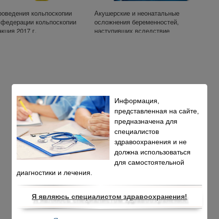
роведения кольпоскопии
Акушерские и неонатальные
 федерации кольпоскопии
осложнения беременностей,
кция 2017 г.
наступивших вследствие
использования донорских яйцеклеткок:
систематический обзор и мета-анализ
Информация,
представленная на сайте,
предназначена для
специалистов
здравоохранения и не
должна использоваться
для самостоятельной
диагностики и лечения.
Я являюсь специалистом здравоохранения!