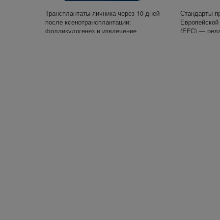
Трансплантаты яичника через 10 дней
Стандарты п
после ксенотрансплантации:
Европейской
фолликулогенез и извлечение
(EFC) — реда
жизнеспособных яйцеклеток