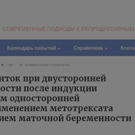
Календарь событий
Справочник
Конт
8
1785
КОММЕНТАРИИ
ОТКЛЮЧЕНЫ
нток при двусторонней
ости после индукции
ем односторонней
именением метотрексата
ием маточной беременности