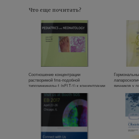
Что еще почитать?
Соотношение концентрации
Гормональны
растворимой fms-подобной
лапароскопи
тирозинкиназы-1 (sFLT-1) к концентрации
яичников у п
плацентарного фактора роста (PIGF) –
поликистозны
маркер неблагоприятного исхода
беременности для матери и плода