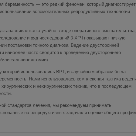
я беременность — это редкий феномен, который диагностирует
 использовании вспомогательных репродуктивных технологий
 устанавливается случайно в ходе оперативного вмешательства,
исследование и ряд исследований β-ХГЧ показывают низкую
ии постановки точного диагноза. Ведение двусторонней
и наиболее часто сводится к проведению двустороннего
/или сальпингэктомии).
у которой использовались ВРТ, и случайным образом была
еременность. Нами использовалась комплексная тактика веден
 хирургических и нехирургических техник, что в последующем
ности.
ткой стандартов лечения, мы рекомендуем принимать
основанные на репродуктивных задачах и оценке общего профи