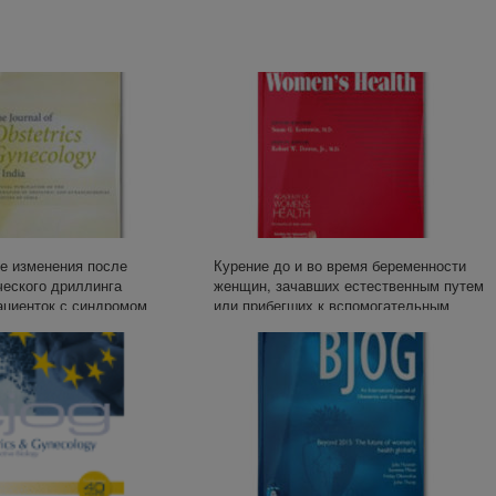
е изменения после
Курение до и во время беременности
ческого дриллинга
женщин, зачавших естественным путем
ациенток с синдромом
или прибегших к вспомогательным
х яичников.
репродуктивным технологиям