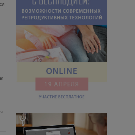
ся
ия
ля