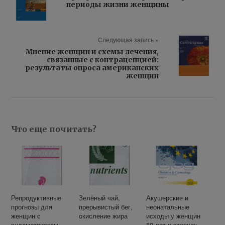
периоды жизни женщины
Следующая запись »
Мнение женщин и схемы лечения,
связанные с контрацепцией:
результаты опроса американских
женщин
Что еще почитать?
Репродуктивные
Зелёный чай,
Акушерские и
прогнозы для
прерывистый бег,
неонатальные
женщин с
окисление жира
исходы у женщин
эндометриозом
50 лет и старше: