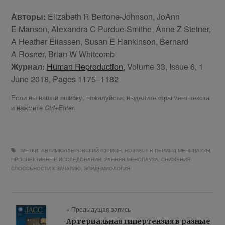
Авторы:
Elizabeth R Bertone-Johnson, JoAnn
E Manson, Alexandra C Purdue-Smithe, Anne Z Steiner,
A Heather Eliassen, Susan E Hankinson, Bernard
A Rosner, Brian W Whitcomb
Журнал:
Human Reproduction
, Volume 33, Issue 6, 1
June 2018, Pages 1175–1182
Если вы нашли ошибку, пожалуйста, выделите фрагмент текста
и нажмите
.
Ctrl+Enter
МЕТКИ:
АНТИМЮЛЛЕРОВСКИЙ ГОРМОН
,
ВОЗРАСТ В ПЕРИОД МЕНОПАУЗЫ
,
ПРОСПЕКТИВНЫЕ ИССЛЕДОВАНИЯ
,
РАННЯЯ МЕНОПАУЗА
,
СНИЖЕНИЯ
СПОСОБНОСТИ К ЗАЧАТИЮ
,
ЭПИДЕМИОЛОГИЯ
« Предыдущая запись
Артериальная гипертензия в разные