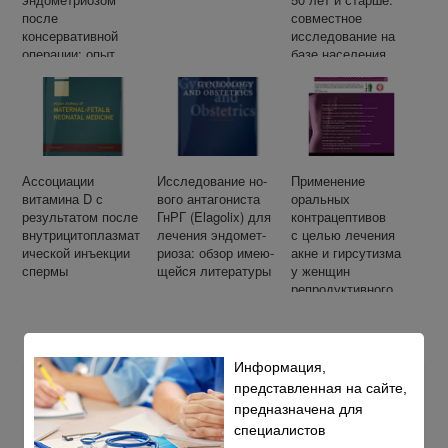
после
совместное
консервативной
исследование на
операции: опыт
базе населения
одного
скандинавских
исследовательског
стран
о центра
Ассоциации
Ис­сле­до­ва­ние но­
Применение
витамина D с
во­го ан­та­го­ни­ста
оральных
результатом после
ГнРГ (Elagolix) для
контрацептивов
внутрицитоплазмат
ле­че­ния эн­до­мет­
с целью лечения
ической инъекции
ри­оза: об­зор име­ю­
акне и гирсутизма
спермы
щей­ся ли­те­ра­ту­ры
у женщин
репродуктивного
и позднего
репродуктивного
возраста
Информация,
представленная на сайте,
предназначена для
специалистов