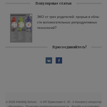
Популярные статьи
ЭКО от трех ро­ди­те­лей: про­рыв в об­ла­
сти вспо­мо­га­тель­ных ре­про­дук­тив­ных
тех­но­ло­гий?
Присоединяйтесь!
© 2026 Infertility School · © ИП Ермолович С. Ю.· © Конгресс-оператор
«Мединкон»·
Политика конфиденциальности
· Дизайн и поддержка: