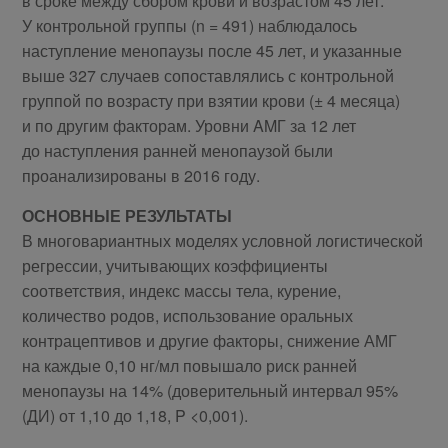
в сроке между сбором крови и возрастом 45 лет.
У контрольной группы (n = 491) наблюдалось
наступление менопаузы после 45 лет, и указанные
выше 327 случаев сопоставлялись с контрольной
группой по возрасту при взятии крови (± 4 месяца)
и по другим факторам. Уровни AMГ за 12 лет
до наступления ранней менопаузой были
проанализированы в 2016 году.
ОСНОВНЫЕ РЕЗУЛЬТАТЫ
В многовариантных моделях условной логистической
регрессии, учитывающих коэффициенты
соответствия, индекс массы тела, курение,
количество родов, использование оральных
контрацептивов и другие факторы, снижение АМГ
на каждые 0,10 нг/мл повышало риск ранней
менопаузы на 14% (доверительный интервал 95%
(ДИ) от 1,10 до 1,18, P <0,001).