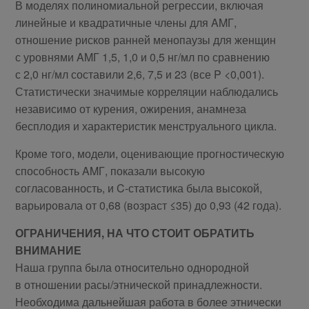
В моделях полиномиальной регрессии, включая
линейные и квадратичные члены для AMГ,
отношение рисков ранней менопаузы для женщин
с уровнями AMГ 1,5, 1,0 и 0,5 нг/мл по сравнению
с 2,0 нг/мл составили 2,6, 7,5 и 23 (все P <0,001).
Статистически значимые корреляции наблюдались
независимо от курения, ожирения, анамнеза
бесплодия и характеристик менструального цикла.
Кроме того, модели, оценивающие прогностическую
способность AMГ, показали высокую
согласованность, и C-статистика была высокой,
варьировала от 0,68 (возраст ≤35) до 0,93 (42 года).
ОГРАНИЧЕНИЯ, НА ЧТО СТОИТ ОБРАТИТЬ
ВНИМАНИЕ
Наша группа была относительно однородной
в отношении расы/этнической принадлежности.
Необходима дальнейшая работа в более этнически