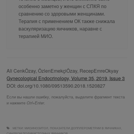
особенно заметно у женщин с СПКЯ по
сравнению со здоровыми женщинами.
Терапия с применением ОК также снижала
васкуляризацию яичников, наравне с
терапией МИО.
Ali CenkÖzay, ÖzlenEmekçiÖzay, RecepEmreOkyay
Gynecological Endocrinology, Volume 35, 2019, Issue 3
DOI: doi.org/10.1080/09513590.2018.1520827
Если вы нашли ошибку, пожалуйста, выделите фрагмент текста
и нажмите
.
Ctrl+Enter
МЕТКИ:
МИОИНОЗИТОЛ
,
ПОКАЗАТЕЛИ ДОППЛЕРОМЕТРИИ В ЯИЧНИКАХ
,
СИНДРОМ ПОЛИКИСТОЗНЫХ ЯИЧНИКОВ