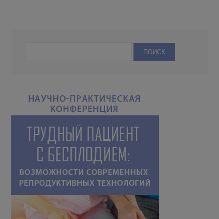
депрессии у
плода: результаты
прогностические
женщин,
когортного
факторы для
проходящих
исследования,
успеха ЭКО после
программу ЭКО
Китай, провинция
предыдущих
Аньхой (China—
неудачных попыток
Anhui Birth Cohort
Study)