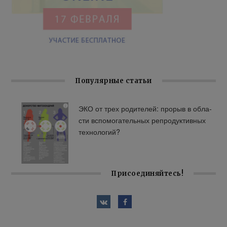
Популярные статьи
ЭКО от трех ро­ди­те­лей: про­рыв в об­ла­
сти вспо­мо­га­тель­ных ре­про­дук­тив­ных
тех­но­ло­гий?
Присоединяйтесь!