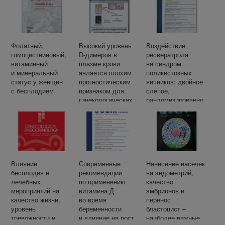
Фолатный,
Высокий уровень
Воздействие
гомоцистеиновый,
D-димеров в
ресвератрола
витаминный
плазме крови
на синдром
и минеральный
является плохим
поликистозных
статус у женщин
прогностическим
яичников: двойное
с бесплодием
признаком для
слепое,
гинекологических
рандомизированно
опухолевых
е, плацебо-
заболеваний в
контролируемое
Восточной Африке:
исследование.
систематический
обзор и мета-
анализ
Влияние
Современные
Нанесение насечек
бесплодия и
рекомендации
на эндометрий,
лечебных
по применению
качество
мероприятий на
витамина Д
эмбрионов и
качество жизни,
во время
перенос
уровень
беременности
бластоцист –
тревожности и
и влияние на рост
наиболее важные