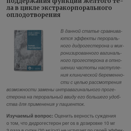
под­дер­жа­ния функ­ции жел­то­го те­
ла в цик­ле экс­тра­кор­по­раль­но­го
опло­до­тво­ре­ния
В дан­ной ста­тье срав­ни­ва­
ют­ся эф­фек­ты пе­ро­раль­
но­го дид­ро­ге­сте­ро­на и мик­
ро­ни­зи­ро­ван­но­го ва­ги­наль­
но­го про­ге­сте­ро­на в от­но­
ше­нии ча­сто­ты на­ступ­ле­
ния кли­ни­че­ской бе­ре­мен­но­
сти с це­лью рас­смот­ре­ния
воз­мож­но­сти за­ме­ны ин­тра­ва­ги­наль­но­го про­ге­
сте­ро­на на пе­ро­раль­ный вви­ду его боль­ше­го удоб­
ства для при­ме­не­ния у па­ци­енток.
Изу­ча­е­мый во­прос:
Оце­нить вер­ность суж­де­ния
о том, что дид­ро­ге­сте­рон per os в до­зи­ров­ке 10 мг
3 ра­за в сут­ки (30 мг/сут) не усту­па­ет по сво­ей эф­фек­