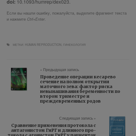
doi:
10.1093/humrep/dex023.
Если вы нашли ошибку, пожалуйста, выделите фрагмент текста
и нажмите
.
Ctrl+Enter
МЕТКИ:
HUMAN REPRODUCTION
,
ГИНЕКОЛОГИЯ
« Предыдущая запись
Проведение операции кесарево
сечение на полном открытии
маточного зева: фактор риска
невынашивания беременности по
втором триместре и
преждевременных родов
Следующая запись »
Срав­не­ние при­ме­не­ния про­то­ко­ла с
ан­та­го­ни­стом ГнРГ и длин­но­го про­
то­ко­ла с аго­ни­стом ГнРГ у па­ци­ен­ток