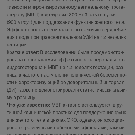
тив­но­сти мик­ро­ни­зи­ро­ван­но­му ва­ги­наль­но­му про­ге­
сте­ро­ну (МВП) в до­зи­ров­ке 300 мг 3 ра­за в сут­ки
(900 мг/сут) для под­дер­жа­ния функ­ции жел­то­го те­ла.
Эф­фек­тив­ность оце­ни­ва­лась по на­ли­чию серд­це­би­е­
ния пло­да при транс­ва­ги­наль­ном УЗИ на 12 неде­лях
ге­стации.
Крат­кие от­вет: В ис­сле­до­ва­нии бы­ла про­де­мон­стри­
ро­ва­на со­по­ста­ви­мая эф­фек­тив­ность пе­ро­раль­но­го
дид­ро­ге­сте­ро­на и МВП на 12 неде­лях ге­ста­ции, раз­
ни­ца в ча­сто­те на­ступ­ле­ния кли­ни­че­ской бе­ре­мен­но­
сти и ха­рак­те­ри­зу­ю­щий ее до­ве­ри­тель­ный ин­тер­вал
(ДИ) так­же не де­мон­стри­ро­ва­ли ста­ти­сти­че­ски зна­чи­
мую разницу.
Что уже из­вест­но:
МВГ ак­тив­но ис­поль­зу­ет­ся в ру­
тин­ной кли­ни­че­ской прак­ти­ке для под­дер­жа­ния функ­
ции жел­то­го те­ла в цик­лах ЭКО, од­на­ко, он ас­со­ци­и­
ро­ван с раз­лич­ны­ми по­боч­ны­ми эф­фек­та­ми, та­ки­ми
как раз­дра­же­ние сли­зи­стой вла­га­ли­ща и вы­де­ле­ни­я­