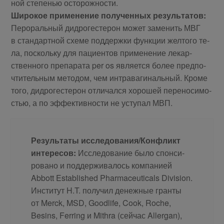
ной сте­пе­нью осто­рож­ности.
Ши­ро­кое при­ме­не­ние по­лу­чен­ных ре­зуль­та­тов:
Пе­ро­раль­ный дид­ро­ге­сте­рон мо­жет за­ме­нить МВГ
в стан­дарт­ной схе­ме под­держ­ки функ­ции жел­то­го те­
ла, по­сколь­ку для па­ци­ен­тов при­ме­не­ние ле­кар­
ствен­но­го пре­па­ра­та per os яв­ля­ет­ся бо­лее пред­по­
чти­тель­ным ме­то­дом, чем ин­тра­ва­ги­наль­ный. Кро­ме
то­го, дид­ро­ге­сте­рон от­ли­чал­ся хо­ро­шей пе­ре­но­си­мо­
стью, а по эф­фек­тив­но­сти не усту­пал МВП.
Ре­зуль­та­ты ис­сле­до­ва­ния/Кон­фликт
ин­те­ре­сов:
Ис­сле­до­ва­ние бы­ло спон­си­
ро­ва­но и под­дер­жи­ва­лось ком­па­ни­ей
Abbott Established Pharmaceuticals Division.
Ин­сти­тут H.T. по­лу­чил де­неж­ные гран­ты
от Merck, MSD, Goodlife, Cook, Roche,
Besins, Ferring и Mithra (сей­час Allergan),