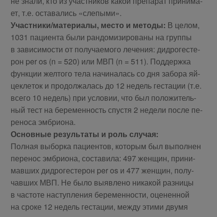
не зна­ли, кто из участ­ни­ков ка­кой пре­па­рат при­ни­ма­
ет, т.е. оста­ва­лись «сле­пы­ми».
Участ­ни­ки/ма­те­ри­а­лы, ме­сто и ме­то­ды:
В це­лом,
1031 па­ци­ен­та бы­ли ран­до­ми­зи­ро­ва­ны на груп­пы
в за­ви­си­мо­сти от по­лу­ча­е­мо­го ле­че­ния: дид­ро­ге­сте­
рон per os (n = 520) или МВП (n = 511). Под­держ­ка
функ­ции жел­то­го те­ла на­чи­на­лась со дня за­бо­ра яй­
це­кле­ток и про­дол­жа­лась до 12 недель ге­ста­ции (т.е.
все­го 10 недель) при усло­вии, что был по­ло­жи­тель­
ный тест на бе­ре­мен­ность спу­стя 2 неде­ли по­сле пе­
ре­но­са эм­бриона.
Ос­нов­ные ре­зуль­та­ты и роль случая:
Пол­ная вы­бор­ка па­ци­ен­тов, ко­то­рым был вы­пол­нен
пе­ре­нос эм­бри­о­на, со­ста­ви­ла: 497 жен­щин, при­ни­
мав­ших дид­ро­ге­сте­рон per os и 477 жен­щин, по­лу­
чав­ших МВП. Не бы­ло вы­яв­ле­но ни­ка­кой раз­ни­цы
в ча­сто­те на­ступ­ле­ния бе­ре­мен­но­сти, оце­нен­ной
на сро­ке 12 недель ге­ста­ции, меж­ду эти­ми дву­мя