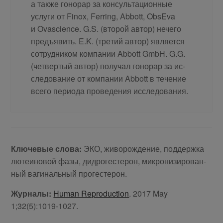
а так­же го­но­рар за кон­суль­та­ци­он­ные
услу­ги от Finox, Ferring, Abbott, ObsEva
и Ovascience. G.S. (вто­рой ав­тор) нече­го
предъ­явить. E.K. (тре­тий ав­тор) яв­ля­ет­ся
со­труд­ни­ком ком­па­нии Abbott GmbH. G.G.
(чет­вер­тый ав­тор) по­лу­чал го­но­рар за ис­
сле­до­ва­ние от ком­па­нии Abbott в те­че­ние
все­го пе­ри­о­да про­ве­де­ния ис­сле­до­вания.
Клю­че­вые сло­ва:
ЭКО, жи­во­рож­де­ние, под­держ­ка
лю­те­и­но­вой фа­зы, дид­ро­ге­сте­рон, мик­ро­ни­зи­ро­ван­
ный ва­ги­наль­ный про­ге­стерон.
Журналы:
Human Reproduction
. 2017 May
1;32(5):1019-1027.