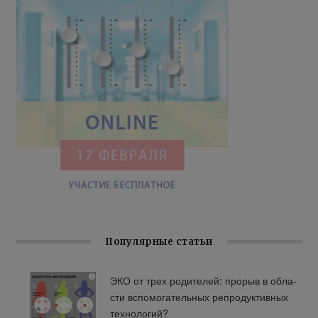
Популярные статьи
ЭКО от трех ро­ди­те­лей: про­рыв в об­ла­
сти вспо­мо­га­тель­ных ре­про­дук­тив­ных
тех­но­ло­гий?