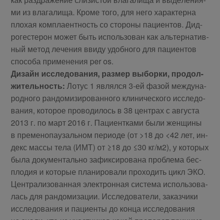
ми из вла­га­ли­ща. Кро­ме то­го, для него ха­рак­тер­на
пло­хая ком­пла­ент­ность со сто­ро­ны па­ци­ен­тов. Дид­
ро­ге­сте­рон мо­жет быть ис­поль­зо­ван как аль­тер­на­тив­
ный ме­тод ле­че­ния вви­ду удоб­но­го для па­ци­ен­тов
спо­со­ба при­ме­не­ния per os.
Ди­зайн ис­сле­до­ва­ния, раз­мер вы­бор­ки, про­дол­
жи­тель­ность:
Ло­тус 1 яв­лял­ся 3-ей фа­зой меж­ду­на­
род­но­го ран­до­ми­зи­ро­ван­но­го кли­ни­че­ско­го ис­сле­до­
ва­ния, ко­то­рое про­во­ди­лось в 38 цен­трах с ав­гу­ста
2013 г. по март 2016 г. Па­ци­ент­ка­ми бы­ли жен­щи­ны
в пре­ме­но­па­у­заль­ном пе­ри­о­де (от >18 до <42 лет, ин­
декс мас­сы те­ла (ИМТ) от ≥18 до ≤30 кг/м2), у ко­то­рых
бы­ла до­ку­мен­таль­но за­фик­си­ро­ва­на про­бле­ма бес­
пло­дия и ко­то­рые пла­ни­ро­ва­ли про­хо­дить цикл ЭКО.
Цен­тра­ли­зо­ван­ная элек­трон­ная си­сте­ма ис­поль­зо­ва­
лась для ран­до­ми­за­ции. Ис­сле­до­ва­те­ли, за­каз­чи­ки
ис­сле­до­ва­ния и па­ци­ен­ты до кон­ца ис­сле­до­ва­ния