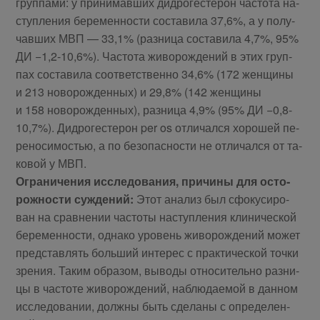
груп­па­ми: у при­ни­мав­ших дид­ро­ге­сте­рон ча­сто­та на­
ступ­ле­ния бе­ре­мен­но­сти со­ста­ви­ла 37,6%, а у по­лу­
чав­ших МВП — 33,1% (раз­ни­ца со­ста­ви­ла 4,7%, 95%
ДИ −1,2-10,6%). Ча­сто­та жи­во­рож­де­ний в этих груп­
пах со­ста­ви­ла со­от­вет­ствен­но 34,6% (172 жен­щи­ны
и 213 но­во­рож­ден­ных) и 29,8% (142 жен­щи­ны
и 158 но­во­рож­ден­ных), раз­ни­ца 4,9% (95% ДИ −0,8-
10,7%). Дид­ро­ге­сте­рон per os от­ли­чал­ся хо­ро­шей пе­
ре­но­си­мо­стью, а по без­опас­но­сти не от­ли­чал­ся от та­
ко­вой у МВП.
Огра­ни­че­ния ис­сле­до­ва­ния, при­чи­ны для осто­
рож­но­сти суж­де­ний:
Этот ана­лиз был сфо­ку­си­ро­
ван на срав­не­нии ча­сто­ты на­ступ­ле­ния кли­ни­че­ской
бе­ре­мен­но­сти, од­на­ко уро­вень жи­во­рож­де­ний мо­жет
пред­став­лять боль­ший ин­те­рес с прак­ти­че­ской точ­ки
зре­ния. Та­ким об­ра­зом, вы­во­ды от­но­си­тель­но раз­ни­
цы в ча­сто­те жи­во­рож­де­ний, на­блю­да­е­мой в дан­ном
ис­сле­до­ва­нии, долж­ны быть сде­ла­ны с опре­де­лен­