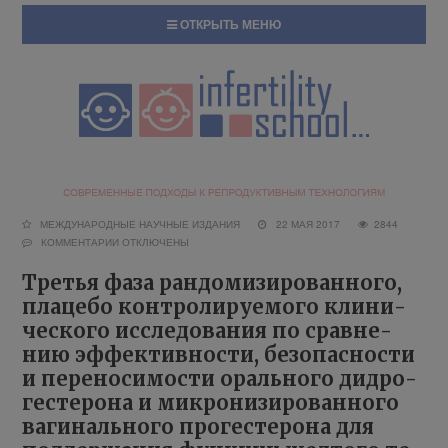
ОТКРЫТЬ МЕНЮ
МЕЖДУНАРОДНЫЕ НАУЧНЫЕ ИЗДАНИЯ
22 МАЯ 2017
2844
КОММЕНТАРИИ
ОТКЛЮЧЕНЫ
Тре­тья фа­за ран­до­ми­зи­ро­ван­но­го,
пла­це­бо кон­тро­ли­ру­е­мо­го кли­ни­
че­ско­го ис­сле­до­ва­ния по срав­не­
нию эф­фек­тив­но­сти, без­опас­но­сти
и пе­ре­но­си­мо­сти ораль­но­го дид­ро­
ге­сте­ро­на и мик­ро­ни­зи­ро­ван­но­го
ва­ги­наль­но­го про­ге­сте­ро­на для