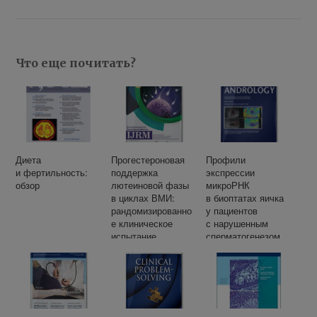
Что еще почитать?
Диета
Прогестероновая
Профили
и фертильность:
поддержка
экспрессии
обзор
лютеиновой фазы
микроРНК
в циклах ВМИ:
в биоптатах яичка
рандомизированно
у пациентов
е клиническое
с нарушенным
испытание
сперматогенезом