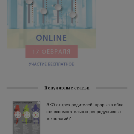
Популярные статьи
ЭКО от трех ро­ди­те­лей: про­рыв в об­ла­
сти вспо­мо­га­тель­ных ре­про­дук­тив­ных
тех­но­ло­гий?