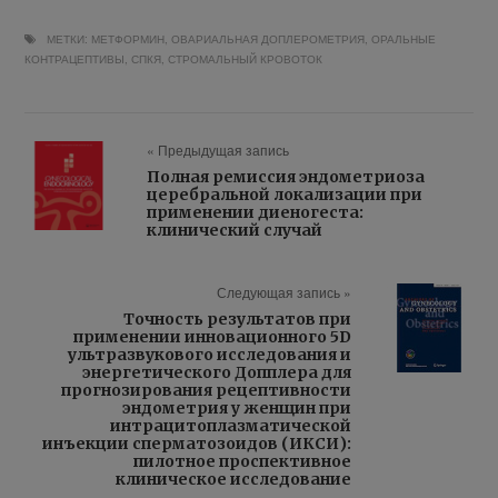
МЕТКИ:
МЕТФОРМИН
,
ОВАРИАЛЬНАЯ ДОПЛЕРОМЕТРИЯ
,
ОРАЛЬНЫЕ
КОНТРАЦЕПТИВЫ
,
СПКЯ
,
СТРОМАЛЬНЫЙ КРОВОТОК
« Предыдущая запись
Полная ремиссия эндометриоза
церебральной локализации при
применении диеногеста:
клинический случай
Следующая запись »
Точность результатов при
применении инновационного 5D
ультразвукового исследования и
энергетического Допплера для
прогнозирования рецептивности
эндометрия у женщин при
интрацитоплазматической
инъекции сперматозоидов (ИКСИ):
пилотное проспективное
клиническое исследование