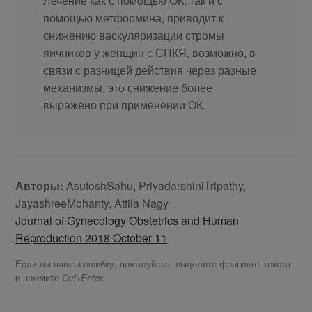
Лечение как с помощью ОК, так и с
помощью метформина, приводит к
снижению васкуляризации стромы
яичников у женщин с СПКЯ, возможно, в
связи с разницей действия через разные
механизмы, это снижение более
выражено при применении ОК.
Авторы:
AsutoshSahu, PriyadarshiniTripathy,
JayashreeMohanty, Attila Nagy
Journal of Gynecology Obstetrics and Human
Reproduction 2018 October 11
Если вы нашли ошибку, пожалуйста, выделите фрагмент текста
и нажмите
.
Ctrl+Enter