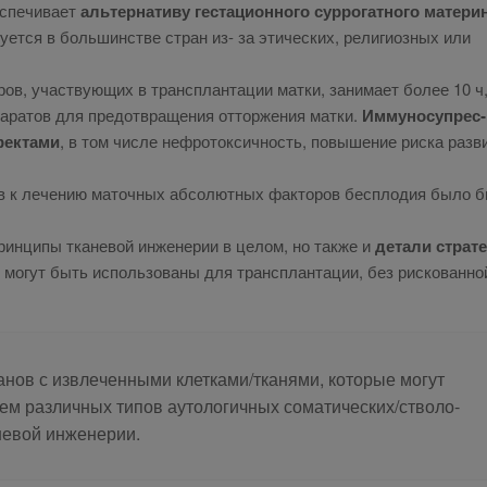
­пе­чи­ва­ет
аль­тер­на­ти­ву ге­ста­ци­он­но­го сур­ро­гат­но­го
ма­те­ри
­ку­ет­ся в боль­шин­стве стран из- за эти­че­ских, ре­ли­ги­оз­ных или
ров, участ­ву­ю­щих в транс­план­та­ции мат­ки, за­ни­ма­ет бо­лее 10 ч
а­ра­тов для предот­вра­ще­ния от­тор­же­ния мат­ки.
Им­му­но­су­прес­
фек­та­ми
, в том чис­ле неф­ро­ток­сич­ность, по­вы­ше­ние рис­ка раз­в
дов к ле­че­нию ма­точ­ных аб­со­лют­ных фак­то­ров бес­пло­дия бы­ло 
прин­ци­пы тка­не­вой ин­же­не­рии в це­лом, но так­же и
де­та­ли стра­те
е мо­гут быть ис­поль­зо­ва­ны для транс­план­та­ции, без рис­ко­ван­но
­нов с из­вле­чен­ны­ми клет­ка­ми/тка­ня­ми, ко­то­рые мо­гут
­ем раз­лич­ных ти­пов ауто­ло­гич­ных со­ма­ти­че­ских/ство­ло­
не­вой ин­же­не­рии.