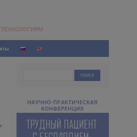
акты
з-