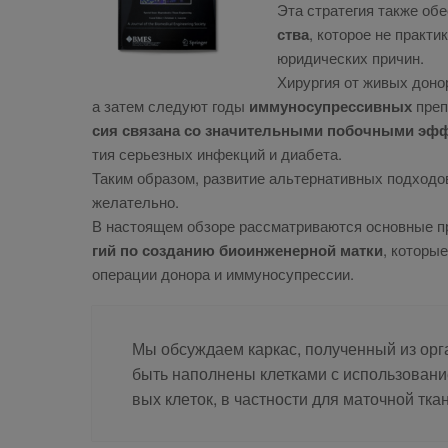
Эта стра­те­гия так­же обес
ства
, ко­то­рое не прак­ти
юри­ди­че­ских при­чин.
Хи­рур­гия от жи­вых до­но­
а за­тем сле­ду­ют го­ды
им­му­но­су­прес­сив­ных
пре­п
сия свя­за­на со зна­чи­тель­ны­ми по­боч­ны­ми эф­
тия се­рьез­ных ин­фек­ций и диа­бе­та.
Та­ким об­ра­зом, раз­ви­тие аль­тер­на­тив­ных под­хо­
же­ла­тель­но.
В на­сто­я­щем об­зо­ре рас­смат­ри­ва­ют­ся ос­нов­ные 
гий по со­зда­нию био­ин­же­нер­ной мат­ки
, ко­то­ры
опе­ра­ции до­но­ра и им­му­но­су­прес­сии.
Мы об­суж­да­ем кар­кас, по­лу­чен­ный из ор­га
быть на­пол­не­ны клет­ка­ми с ис­поль­зо­ва­ни
вых кле­ток, в част­но­сти для ма­точ­ной тка­