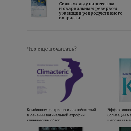
Связь между паритетом
и овариальным резервом
у женщин репродуктивного
возраста
Что еще почитать?
Комбинация эстриола и лактобактерий
Эф­фек­тив­нос
в лечении вагинальной атрофии:
бо­ли­за­ции ма
клинический обзор
шер­ски­ми ма­
с вы­со­ким ри