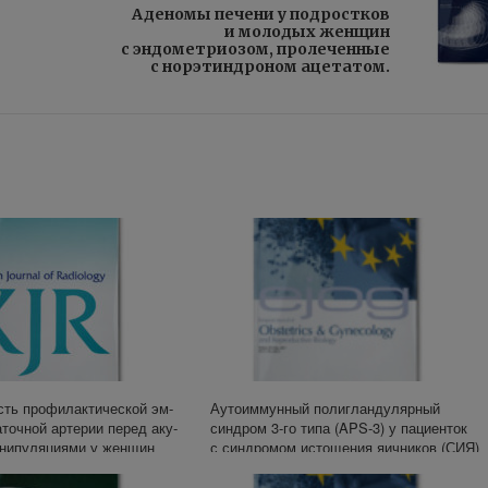
Аденомы печени у подростков
и молодых женщин
с эндометриозом, пролеченные
с норэтиндроном ацетатом.
ть про­фи­лак­ти­че­ской эм­
Аутоиммунный полигландулярный
­точ­ной ар­те­рии пе­ред аку­
синдром 3-го типа (APS-3) у пациенток
ни­пу­ля­ци­я­ми у жен­щин
с синдромом истощения яичников (СИЯ)
ском кро­во­те­че­ния