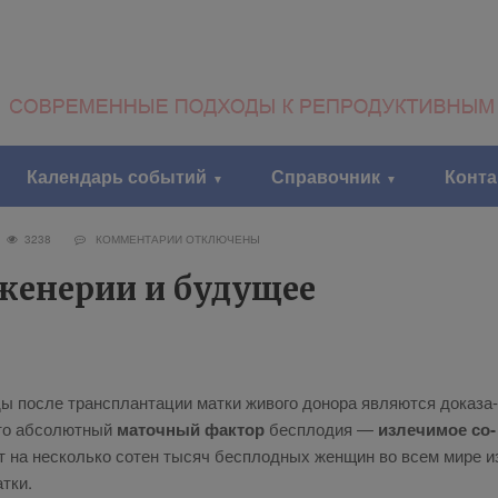
Календарь событий
Справочник
Конт
6
3238
КОММЕНТАРИИ
ОТКЛЮЧЕНЫ
женерии и будущее
по­сле транс­план­та­ции мат­ки жи­во­го до­но­ра яв­ля­ют­ся до­ка­за­
то аб­со­лют­ный
ма­точ­ный фак­тор
бес­пло­дия —
из­ле­чи­мое со­
ет на несколь­ко со­тен ты­сяч бес­плод­ных жен­щин во всем ми­ре и
т­ки.