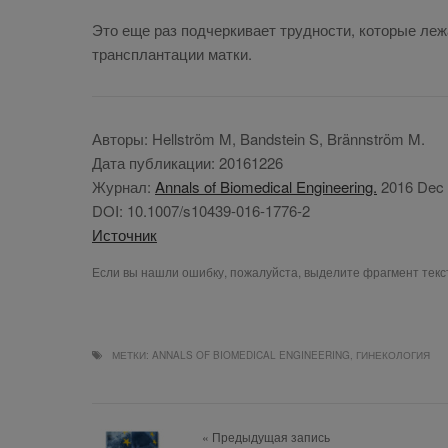
Это еще раз под­чер­ки­ва­ет труд­но­сти, ко­то­рые ле­жат
транс­план­та­ции мат­ки.
Ав­то­ры:
Hellström M, Bandstein S, Brännström M.
Да­та пуб­ли­ка­ции:
20161226
Жур­нал:
Annals of Biomedical Engineering.
2016 Dec 1
DOI:
10.1007/s10439-016-1776-2
Ис­точ­ник
Если вы нашли ошибку, пожалуйста, выделите фрагмент тек
МЕТКИ:
ANNALS OF BIOMEDICAL ENGINEERING
,
ГИНЕКОЛОГИЯ
« Предыдущая запись