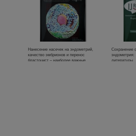
Нанесение насечек на эндометрий,
Сохранение 
качество эмбрионов и перенос
эндометрия: 
бластоцист – наиболее важные
литературы
прогностические факторы для успеха
ЭКО после предыдущих неудачных
попыток