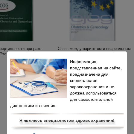
фертильности при раке
Связь между паритетом и овариальным
Это безопасно? Обзор
резервом у женщин репродуктивного
возраста
Информация,
представленная на сайте,
предназначена для
специалистов
здравоохранения и не
должна использоваться
для самостоятельной
диагностики и лечения.
Я являюсь специалистом здравоохранения!