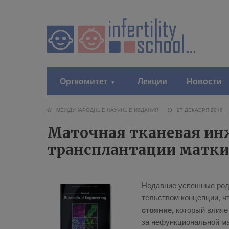
Оргкомитет
Лекции
Новости
МЕЖДУНАРОДНЫЕ НАУЧНЫЕ ИЗДАНИЯ
27 ДЕКАБРЯ 201
Маточная тканевая ин
трансплантации матки
Недав­ние успеш­ные ро­ды 
тель­ством кон­цеп­ции, ч
сто­я­ние,
ко­то­рый вли­я­
за нефунк­цио­наль­ной ма