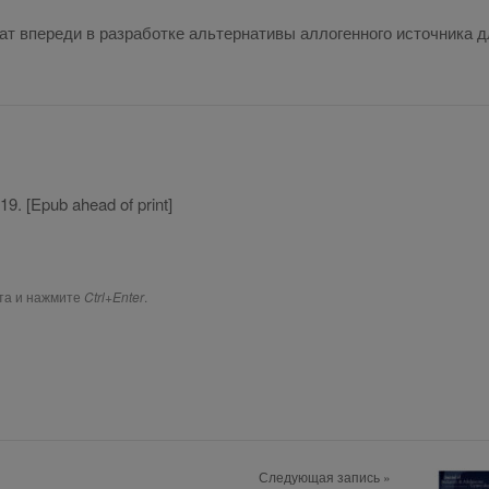
 впе­ре­ди в раз­ра­бот­ке аль­тер­на­ти­вы ал­ло­ген­но­го ис­точ­ни­ка 
9. [Epub ahead of print]
ста и нажмите
Ctrl+Enter
.
Следующая запись »