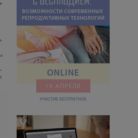
н­
,
и­
бы
­
й