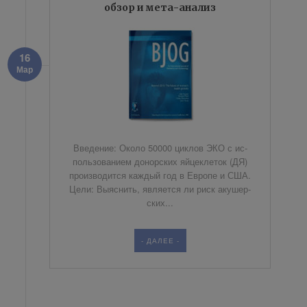
обзор и мета-анализ
16
Мар
Вве­де­ние: Око­ло 50000 цик­лов ЭКО с ис­
поль­зо­ва­ни­ем до­нор­ских яй­це­кле­ток (ДЯ)
про­из­во­дит­ся каж­дый год в Ев­ро­пе и США.
Це­ли: Вы­яс­нить, яв­ля­ет­ся ли риск аку­шер­
ских...
- ДАЛЕЕ -