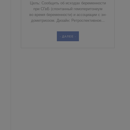
Цель: Со­об­щить об ис­хо­дах бе­ре­мен­но­сти
при СГвБ (спон­тан­ный ге­мо­пе­ри­то­не­ум
во вре­мя бе­ре­мен­но­сти) и ас­со­ци­а­ции с эн­
до­мет­ри­о­зом. Ди­зайн: Ре­тро­спек­тив­ное...
- ДАЛЕЕ -