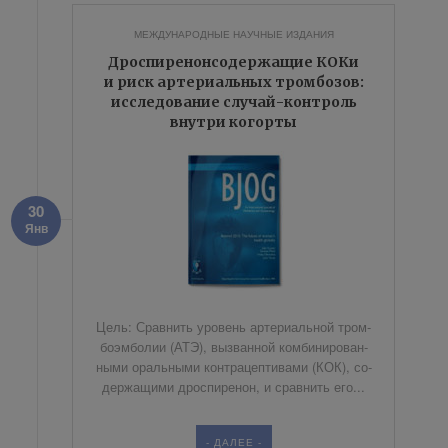
МЕЖДУНАРОДНЫЕ НАУЧНЫЕ ИЗДАНИЯ
Дроспиренонсодержащие КОКи
и риск артериальных тромбозов:
исследование случай-контроль
внутри когорты
30
Янв
Цель: Срав­нить уро­вень ар­те­ри­аль­ной тром­
бо­эм­бо­лии (АТЭ), вы­зван­ной ком­би­ни­ро­ван­
ны­ми ораль­ны­ми кон­тра­цеп­ти­ва­ми (КОК), со­
дер­жа­щи­ми дро­спи­ре­нон, и срав­нить его...
- ДАЛЕЕ -