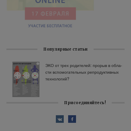
Популярные статьи
ЭКО от трех ро­ди­те­лей: про­рыв в об­ла­
сти вспо­мо­га­тель­ных ре­про­дук­тив­ных
тех­но­ло­гий?
Присоединяйтесь!