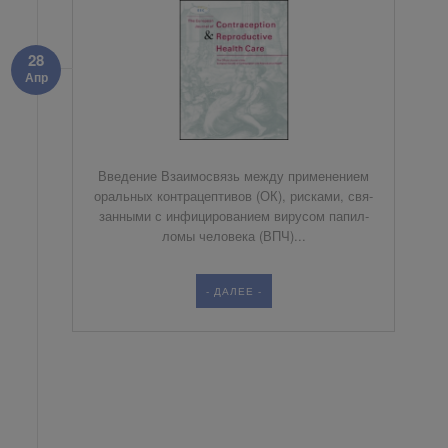
28
Апр
Вве­дение Вза­и­мо­связь меж­ду при­ме­не­ни­ем
ораль­ных кон­тра­цеп­ти­вов (ОК), рис­ка­ми, свя­
зан­ны­ми с ин­фи­ци­ро­ва­ни­ем ви­ру­сом па­пил­
ло­мы че­ло­ве­ка (ВПЧ)...
- ДАЛЕЕ -