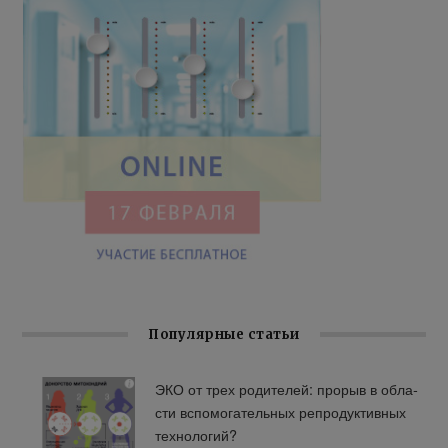
Популярные статьи
ЭКО от трех ро­ди­те­лей: про­рыв в об­ла­
сти вспо­мо­га­тель­ных ре­про­дук­тив­ных
тех­но­ло­гий?