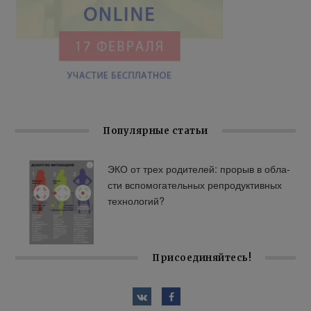
Популярные статьи
ЭКО от трех ро­ди­те­лей: про­рыв в об­ла­
сти вспо­мо­га­тель­ных ре­про­дук­тив­ных
тех­но­ло­гий?
Присоединяйтесь!