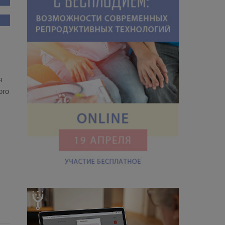
я
ого