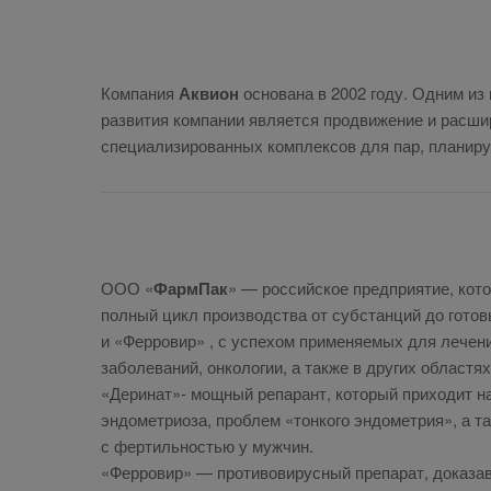
Компания
Аквион
основана в 2002 году. Одним из
развития компании является продвижение и расши
специализированных комплексов для пар, планир
ООО «
ФармПак
» — российское предприятие, кот
полный цикл производства от субстанций до гото
и «Ферровир» , с успехом применяемых для лечени
заболеваний, онкологии, а также в других областя
«Деринат»- мощный репарант, который приходит н
эндометриоза, проблем «тонкого эндометрия», а та
с фертильностью у мужчин.
«Ферровир» — противовирусный препарат, доказав