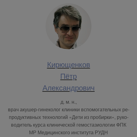
Ки­рю­щен­ков
Пётр
Алек­сан­дро­вич
д. м. н.,
врач аку­шер-ги­не­ко­лог кли­ни­ки вспо­мо­га­тель­ных ре­
про­дук­тив­ных тех­но­ло­гий «Де­ти из про­бир­ки», ру­ко­
во­ди­тель кур­са кли­ни­че­ской ге­мо­ста­зио­ло­гии ФПК
МР Ме­ди­цин­ско­го ин­сти­ту­та РУДН