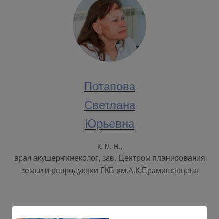
Потапова
Светлана
Юрьевна
к. м. н.,
врач акушер-гинеколог, зав. Центром планирования
семьи и репродукции ГКБ им.А.К.Ерамишанцева