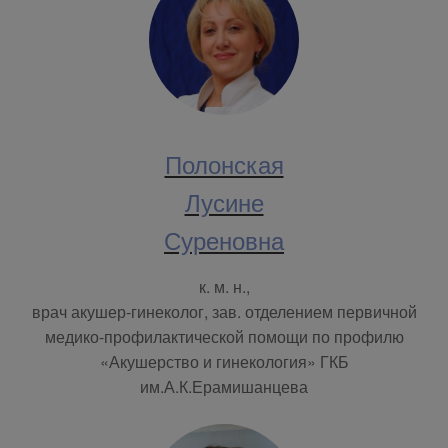
Полонская
Лусине
Суреновна
к. м. н.,
врач акушер-гинеколог, зав. отделением первичной
медико-профилактической помощи по профилю
«Акушерство и гинекология» ГКБ
им.А.К.Ерамишанцева