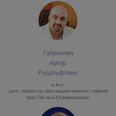
Габриелян
Артур
Рудольфович
д. м. н.,
д.м.н., профессор, врач акушер-гинеколог, главный
врач ГКБ им.А.К.Ерамишанцева