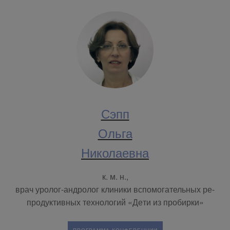
Сэпп
Ольга
Николаевна
к. м. н.,
врач уролог-андролог кли­ни­ки вспо­мо­га­тель­ных ре­
про­дук­тив­ных тех­но­ло­гий «Де­ти из про­бир­ки»