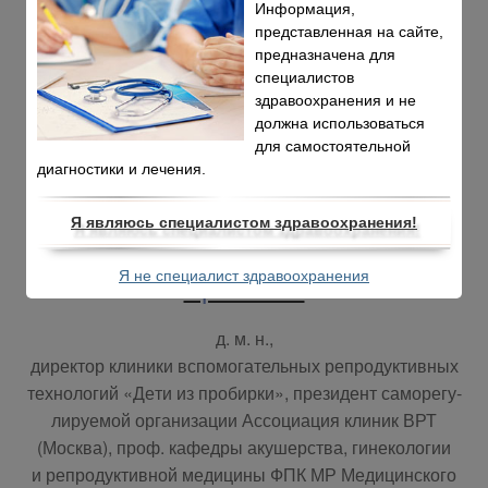
Информация,
представленная на сайте,
предназначена для
специалистов
здравоохранения и не
должна использоваться
для самостоятельной
диагностики и лечения.
Вар­та­нян
Я являюсь специалистом здравоохранения!
Эм­ма
Я не специалист здравоохранения
Врамовна
д. м. н.,
ди­рек­тор кли­ни­ки вспо­мо­га­тель­ных ре­про­дук­тив­ных
тех­но­ло­гий «Де­ти из про­бир­ки», пре­зи­дент са­мо­ре­гу­
ли­ру­е­мой ор­га­ни­за­ции Ас­со­ци­а­ция кли­ник ВРТ
(Москва), проф. ка­фед­ры аку­шер­ства, ги­не­ко­ло­гии
и ре­про­дук­тив­ной ме­ди­ци­ны ФПК МР Ме­ди­цин­ско­го