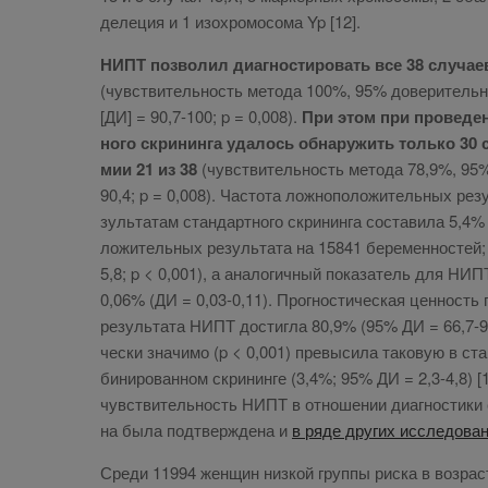
де­ле­ция и 1 изо­хро­мо­со­ма Yp [12].
НИПТ поз­во­лил ди­а­гно­сти­ро­вать все 38 слу­ча­е
(чув­стви­тель­ность ме­то­да 100%, 95% до­ве­ри­тель­
[ДИ] = 90,7-100; p = 0,008).
При этом при про­ве­де­
но­го скри­нин­га уда­лось об­на­ру­жить толь­ко 30 с
мии 21 из 38
(чув­стви­тель­ность ме­то­да 78,9%, 95
90,4; p = 0,008). Ча­сто­та лож­но­по­ло­жи­тель­ных ре­з
зуль­та­там стан­дарт­но­го скри­нин­га со­ста­ви­ла 5,4%
ло­жи­тель­ных ре­зуль­та­та на 15841 бе­ре­мен­но­сте
5,8; p < 0,001), а ана­ло­гич­ный по­ка­за­тель для НИ
0,06% (ДИ = 0,03-0,11). Про­гно­сти­че­ская цен­ность по
ре­зуль­та­та НИПТ до­стиг­ла 80,9% (95% ДИ = 66,7-90
че­ски зна­чи­мо (p < 0,001) пре­вы­си­ла та­ко­вую в ст
би­ни­ро­ван­ном скри­нин­ге (3,4%; 95% ДИ = 2,3-4,8) [1
чув­стви­тель­ность НИПТ в от­но­ше­нии ди­а­гно­сти­ки 
на бы­ла под­твер­жде­на и
в ря­де дру­гих ис­сле­до­ва­
Сре­ди 11994 жен­щин низ­кой груп­пы рис­ка в воз­рас