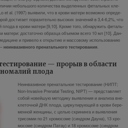
­ли­чии неболь­шо­го ко­ли­че­ства вы­де­лен­ных фе­таль­ных кле­
 et al. (1997) вы­яви­ли, что в кро­ви ма­те­ри воз­мож­но опре­де­
рой до­сти­га­ет по­ра­зи­тель­но вы­со­ких зна­че­ний в 3,4-6,2%, что
пло­да в кро­ви ма­те­ри [9,10]. Кро­ме то­го, об­на­ру­жить фе­таль­
ма­те­ри: до­ста­точ­но об­раз­ца объ­е­мом все­го 10 мл [10]. Дан­
ме­ди­цине и при­ве­ло к от­кры­тию и мас­со­во­му ис­поль­зо­ва­нию
а —
неин­ва­зив­но­го пре­на­таль­но­го те­сти­ро­ва­ния
.
те­сти­ро­ва­ние — про­рыв в об­ла­сти
ано­ма­лий пло­да
Неин­ва­зив­ное пре­на­таль­ное те­сти­ро­ва­ние (НИПТ;
Non-Invasive Prenatal Testing, NIPT) — пред­став­ля­ет
со­бой но­вей­шую ме­то­ди­ку вы­яв­ле­ния и ана­ли­за вне­
кле­точ­ной ДНК пло­да, цир­ку­ли­ру­ю­щей в кро­ви бе­ре­
мен­ной жен­щи­ны, с це­лью скри­нин­га и вы­яв­ле­ния
три­со­мии по 21 хро­мо­со­ме (син­дром Да­у­на), 13 хро­
мо­со­ме (син­дром Па­тау) и 18 хро­мо­со­ме (син­дром