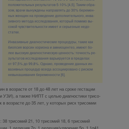
по­ло­жи­тель­ных ре­зуль­та­тов 5-10% [4,5]. Та­ким об­ра­
зом, вра­чи вы­нуж­де­ны на­прав­лять до 30% бе­ре­мен­
ных жен­щин на про­ве­де­ние до­пол­ни­тель­но­го, ин­ва­
зив­но­го ме­то­да ис­сле­до­ва­ния, ко­то­рый по­ми­мо вы­
со­кой чув­стви­тель­но­сти име­ет и се­рьез­ные недо­
стат­ки.
Ин­ва­зив­ные ди­а­гно­сти­че­ские про­це­ду­ры, та­кие как
биоп­сия вор­син хо­ри­о­на и ам­нио­цен­тез, име­ют бо­
лее вы­со­кую ди­а­гно­сти­че­скую цен­ность: точ­ность ре­
зуль­та­тов ис­сле­до­ва­ния ва­рьи­ру­ет­ся в пре­де­лах
от 97,5% до 99,8%. Од­на­ко, про­ве­де­ние дан­ных ин­
ва­зив­ных про­це­дур все­гда ас­со­ци­и­ро­ва­но с риском
невы­на­ши­ва­ния бе­ре­мен­но­сти [6].
ин в воз­расте от 18 до 48 лет на сро­ке ге­ста­ции
 и УЗИ), а так­же НИПТ с це­лью ди­а­гно­сти­ки три­со­
ток в воз­расте до 35 лет, у ко­то­рых риск три­со­мии
 38 три­со­мий 21, 10 три­со­мий 18, 6 три­со­мий
­ции, 1 де­ле­ция 7p, 1 де­ле­ция/удво­е­ние 5p, 1 1q41