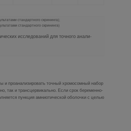
ультатами стандартного скрининга);
зультатами стандартного скрининга)
ти­че­ских ис­сле­до­ва­ний для точ­но­го ана­ли­
­ты и про­ана­ли­зи­ро­вать точ­ный хро­мо­сом­ный на­бор
­но, так и транс­цер­ви­каль­но. Ес­ли срок бе­ре­мен­но­
ол­ня­ет­ся пунк­ция ам­нио­ти­че­ской обо­лоч­ки с це­лью