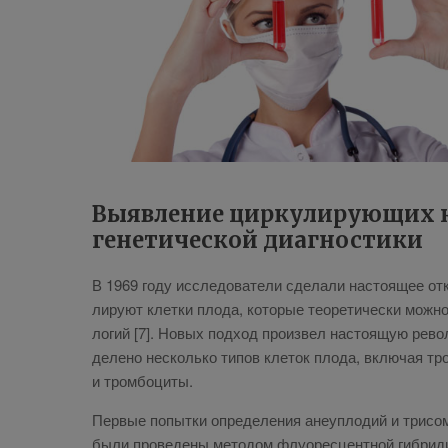
Выявление циркулирующих кл
генетической диагностики
В 1969 го­ду ис­сле­до­ва­те­ли сде­ла­ли на­сто­я­щее от
ли­ру­ют клет­ки пло­да, ко­то­рые тео­ре­ти­че­ски мож­н
ло­гий [7]. Но­вых под­ход про­из­вел на­сто­я­щую ре­во­л
де­ле­но несколь­ко ти­пов кле­ток пло­да, вклю­чая тро
и тром­бо­ци­ты.
Пер­вые по­пыт­ки опре­де­ле­ния ане­уп­ло­дий и три­со­
бы­ли про­ве­де­ны ме­то­дом флу­о­рес­цент­ной ги­бри­ди