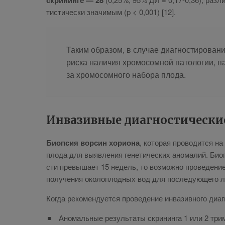
скри­нин­ге — 28
ти­сти­че­ски зна­чи­мым (p < 0,001) [12].
Та­ким об­ра­зом, в слу­чае ди­а­гно­сти­ро­ва­ни
рис­ка на­ли­чия хро­мо­сом­ной па­то­ло­гии, па
за хро­мо­сом­но­го на­бо­ра пло­да.
Ин­ва­зив­ные ди­а­гно­сти­че­ск
Биоп­сия вор­син хо­ри­о­на
, ко­то­рая про­во­дит­ся н
пло­да для вы­яв­ле­ния ге­не­ти­че­ских ано­ма­лий. Биоп
сти пре­вы­ша­ет 15 недель, то воз­мож­но про­ве­де­ние д
по­лу­че­ния око­ло­плод­ных вод для по­сле­ду­ю­ще­го ла­
Ко­гда ре­ко­мен­ду­ет­ся про­ве­де­ние ин­ва­зив­но­го ди­а­г
Ано­маль­ные ре­зуль­та­ты скри­нин­га 1 или 2 три­