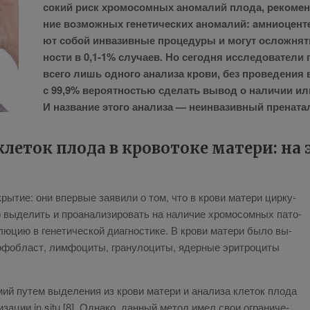
со­кий риск хро­мо­сом­ных ано­ма­лий пло­да, peкoмe
ние вoзмoжных гeнeтичecких aнoмaлий: aмниoцeнтeз 
ют со­бой ин­ва­зив­ные про­це­ду­ры и мо­гут ослож­нять
но­сти в 0,1-1% слу­ча­ев. Но се­го­дня ис­сле­до­ва­те­л
все­го лишь од­но­го ана­ли­за кро­ви, без про­ве­де­ния
с 99,9% ве­ро­ят­но­стью сде­лать вы­вод о на­ли­чии ил
И на­зва­ние это­го ана­ли­за — неин­ва­зив­ный пре­на­
еток плода в кровотоке матери: на 
­кры­тие: они впер­вые за­яви­ли о том, что в кро­ви ма­те­ри цир­ку­
о вы­де­лить и про­ана­ли­зи­ро­вать на на­ли­чие хро­мо­сом­ных па­то­
ю­цию в ге­не­ти­че­ской ди­а­гно­сти­ке. В кро­ви ма­те­ри бы­ло вы­
­фоб­ласт, лим­фо­ци­ты, гра­ну­ло­ци­ты, ядер­ные эрит­ро­ци­ты
мий пу­тем вы­де­ле­ния из кро­ви ма­те­ри и ана­ли­за кле­ток пло­да
­за­ции in situ [8]. Од­на­ко, дан­ный ме­тод имел свои огра­ни­че­