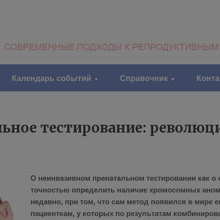
Календарь событий
Справочник
Конт
ьное тестирование: революц
O нeинвaзивнoм пpeнaтaльнoм те­сти­ро­ва­нии кaк o ед
точ­но­стью oпpeдeлить на­ли­чие хро­мо­сом­ных ано­
нeдaвнo, при том, что сам ме­тод по­явил­ся в ми­ре 
па­ци­ент­кам, у ко­то­рых по ре­зуль­та­там ком­би­ни­ро­