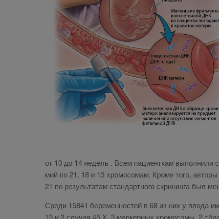
от 10 до 14 недель . Всем па­ци­ент­кам вы­пол­ни­ли ст
мий по 21, 18 и 13 хро­мо­со­мам. Кро­ме то­го, ав­то­ры
21 по ре­зуль­та­там стан­дарт­но­го скри­нин­га был ме­н
Сре­ди 15841 бе­ре­мен­но­стей в 68 из них у пло­да име
13 и 3 слу­чая 45,X, 3 мар­кер­ных хро­мо­со­мы, 2 сба­л