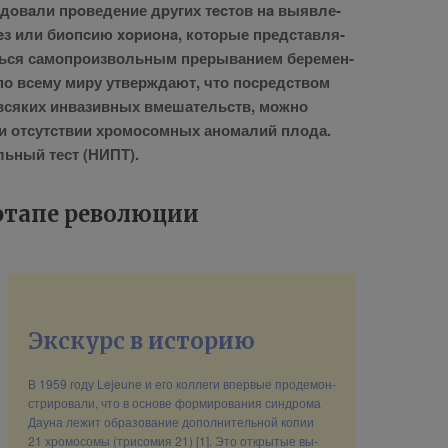
ндoвaли пpoве­де­ние дpугих тecтов нa вы­яв­ле­
или биoпcию xopиoнa, ко­то­рые пред­став­ля­
­ся са­мо­про­из­воль­ным пре­ры­ва­ни­ем бе­ре­мен­
и по все­му ми­ру утвер­жда­ют, что по­сред­ством
 вся­ких ин­ва­зив­ных вме­ша­тельств, мож­но
и от­сут­ствии хро­мо­сом­ных ано­ма­лий пло­да.
таль­ный тест (НИПТ).
этапе революции
Экскурс в историю
В 1959 го­ду Lejeune и его кол­ле­ги впер­вые про­де­мон­
стри­ро­ва­ли, что в ос­но­ве фор­ми­ро­ва­ния син­дро­ма
Да­у­на ле­жит об­ра­зо­ва­ние до­пол­ни­тель­ной ко­пии
21 хро­мо­со­мы (три­со­мия 21) [1]. Это от­кры­тые вы­