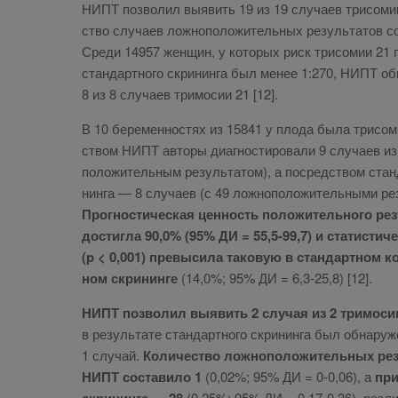
НИПТ поз­во­лил вы­явить 19 из 19 слу­ча­ев три­со­мии
ство слу­ча­ев лож­но­по­ло­жи­тель­ных ре­зуль­та­тов со
Сре­ди 14957 жен­щин, у ко­то­рых риск три­со­мии 21 п
стан­дарт­но­го скри­нин­га был ме­нее 1:270, НИПТ об­
8 из 8 слу­ча­ев три­мо­сии 21 [12].
В 10 бе­ре­мен­но­стях из 15841 у пло­да бы­ла три­со­
ством НИПТ ав­то­ры ди­а­гно­сти­ро­ва­ли 9 слу­ча­ев из
по­ло­жи­тель­ным ре­зуль­та­том), а по­сред­ством стан­
нин­га — 8 слу­ча­ев (с 49 лож­но­по­ло­жи­тель­ны­ми ре­
Про­гно­сти­че­ская цен­ность по­ло­жи­тель­но­го ре
до­стиг­ла 90,0% (95% ДИ = 55,5-99,7) и ста­ти­сти­че
(p < 0,001) пре­вы­си­ла та­ко­вую в стан­дарт­ном ко
ном скри­нин­ге
(14,0%; 95% ДИ = 6,3-25,8) [12].
НИПТ поз­во­лил вы­явить 2 слу­чая из 2 три­мо­си
в ре­зуль­та­те стан­дарт­но­го скри­нин­га был об­на­ру­
1 слу­чай.
Ко­ли­че­ство лож­но­по­ло­жи­тель­ных ре­
НИПТ со­ста­ви­ло 1
(0,02%; 95% ДИ = 0-0,06), а
при
(0,25%; 95% ДИ = 0,17-0,36), раз­ли