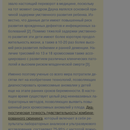
зва­ло на­сто­я­щий пе­ре­во­рот в ме­ди­цине, по­сколь­ку
на тот мо­мент син­дром Да­у­на яв­лял­ся ос­нов­ной при­
чи­ной за­держ­ки ум­ствен­но­го раз­ви­тия ре­бен­ка. Из­
вест­но, что дан­ные де­ти име­ют по­вы­шен­ный риск
раз­ви­тия врож­ден­ных де­фек­тов и ин­фек­ци­он­ных за­
боле­ва­ний [2]. По­ми­мо тя­же­лой за­держ­ки ум­ствен­но­
го раз­ви­тия эти де­ти име­ют бо­лее ко­рот­кую про­дол­
жи­тель­ность жиз­ни, а так­же в 10-20 раз бо­лее вы­со­
кий риск раз­ви­тия лей­ке­мии и ран­ней де­мен­ции. На­
ли­чие три­со­мий по 13 и 18 хро­мо­со­мам так­же ас­со­
ци­и­ро­ва­но с раз­ви­ти­ем раз­лич­ных кли­ни­че­ских па­то­
ло­гий и вы­со­ким риском мла­ден­че­ской смер­ти [3].
Имен­но по­это­му уче­ные со все­го ми­ра по­тра­ти­ли де­
сят­ки лет на изоб­ре­те­ние тех­но­ло­гий, поз­во­ля­ю­щих
ди­а­гно­сти­ро­вать хро­мо­сом­ные ано­ма­лии у де­тей
еще на эта­пе ран­них сро­ков бе­ре­мен­но­сти. В на­сто­
я­щее вре­мя су­ще­ству­ет це­лый ряд неин­ва­зив­ных ла­
бо­ра­тор­ных ме­то­дов, поз­во­ля­ю­щих вы­явить по­вы­
шен­ный риск хро­мо­сом­ных ано­ма­лий у пло­да.
Ди­а­
гно­сти­че­ская точ­ность (чув­стви­тель­ность) ком­би­ни­
ро­ван­но­го скри­нин­га
, ко­то­рый вклю­ча­ет в се­бя ре­
зуль­та­ты ла­бо­ра­тор­ных ана­ли­зов и уль­тра­зву­ко­во­го
ис­сле­до­ва­ния, со­став­ля­ет 75-95% с ча­сто­той лож­но­