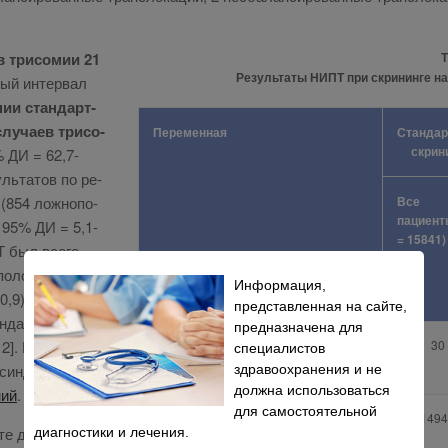
в три­со­мии 21
Т
Результаты НИПТ при скрининге на
ный ин­тер­вал
нии стан­дарт­
лу­ча­ев три­со­
Переменная
Станда
скрин
% ДИ = 62,7-
уль­та­тов по ре­
 (854 лож­но­по­
Все
пациент
й; 95% ДИ = 5,1-
= 15841)
ПТ был все­го
­ло­жи­тель­но­го
Информация,
,9) и ста­ти­сти­
представленная на сайте,
ан­дарт­ном ком­
предназначена для
2]. Вы­со­кая
Истинно положительный
30
специалистов
результат
син­дро­ма Да­у­
здравоохранения и не
должна использоваться
ний
.
для самостоятельной
Истинно отрицательный
1494
те до 35 лет,
диагностики и лечения.
результат