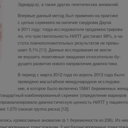
Эд­вард­са), а так­же дру­гих ге­не­ти­че­ских ано­ма­лий.
Впер­вые дан­ный ме­тод был при­ме­нен на прак­ти­ке
с це­лью скри­нин­га на на­ли­чие син­дро­ма Да­у­на
в 2011 го­ду: то­гда ис­сле­до­ва­те­ли про­де­мон­стри­ро­ва­
ли, что чув­стви­тель­ность НИПТ до­сти­га­ет 99%, а ча­
сто­та лож­но­по­ло­жи­тель­ных ре­зуль­та­тов не пре­вы­
ша­ет 0,1% [11]. Дан­ные ис­сле­до­ва­ния не мог­ли
не вну­шить по­зи­тив­ные ожи­да­ния от­но­си­тель­но бу­
ду­ще­го раз­ви­тия но­во­го на­прав­ле­ния ди­а­гно­сти­ки.
В пе­ри­од с мар­та 2012 го­да по ап­рель 2013 го­да бы­ло
про­ве­де­но мас­штаб­ное меж­ду­на­род­ное ис­сле­до­ва­
ние, в ко­то­рое бы­ло вклю­че­но 15841 бе­ре­мен­ных жен­щ
ан­дарт­ный ком­би­ни­ро­ван­ный скри­нинг (опре­де­ле­ние мар­ке­ров
 про­ана­ли­зи­ро­ва­ли ди­а­гно­сти­че­скую цен­ность НИПТ у па­ци­ен­
ее 1:270 (низ­кая груп­па рис­ка) [12].
­лись хро­мо­сом­ные ано­ма­лии (в 1 бе­ре­мен­но­сти из 236). Из них:
ан­си­ро­ван­ные транс­ло­ка­ции, 2 несба­лан­си­ро­ван­ные транс­ло­ка