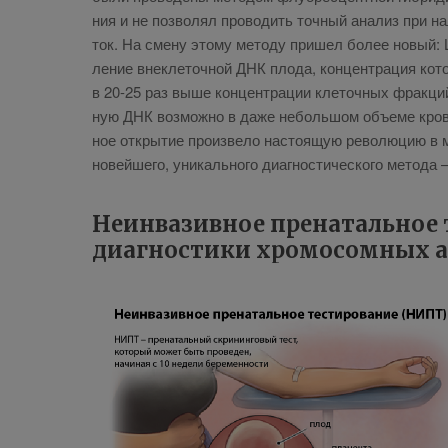
ния и не поз­во­лял про­во­дить точ­ный ана­лиз при на
ток. На сме­ну это­му ме­то­ду при­шел бо­лее но­вый: Lo
ле­ние вне­кле­точ­ной ДНК пло­да, кон­цен­тра­ция ко­то­
в 20-25 раз вы­ше кон­цен­тра­ции кле­точ­ных фрак­ций 
ную ДНК воз­мож­но в да­же неболь­шом объ­е­ме кро­ви 
ное от­кры­тие про­из­ве­ло на­сто­я­щую ре­во­лю­цию в 
но­вей­ше­го, уни­каль­но­го ди­а­гно­сти­че­ско­го ме­то­д
Неин­ва­зив­ное пре­на­таль­ное 
ди­а­гно­сти­ки хро­мо­сом­ных 