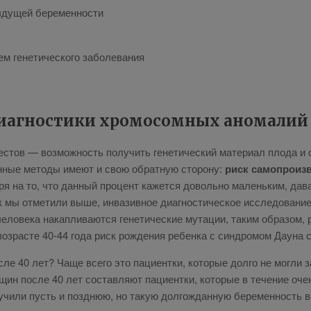
ду­щей бе­ре­мен­но­сти
 ге­не­ти­че­ско­го за­боле­ва­ния
и­а­гно­сти­ки хро­мо­сом­ных ано­ма­лий
е­стов — воз­мож­ность по­лу­чить ге­не­ти­че­ский ма­те­ри­ал пло­да и
ан­ные ме­то­ды име­ют и свою об­рат­ную сто­ро­ну:
риск са­мо­про­из­
я на то, что дан­ный про­цент ка­жет­ся до­воль­но ма­лень­ким, да­вай
ы от­ме­ти­ли вы­ше, ин­ва­зив­ное ди­а­гно­сти­че­ское ис­сле­до­ва­ние
е­ло­ве­ка на­кап­ли­ва­ют­ся ге­не­ти­че­ские му­та­ции, та­ким об­ра­зом, 
воз­расте 40-44 го­да риск рож­де­ния ре­бен­ка с син­дро­мом Да­у­на с
­сле 40 лет? Ча­ще все­го это па­ци­ент­ки, ко­то­рые дол­го не мог­ли 
ин по­сле 40 лет со­став­ля­ют па­ци­ент­ки, ко­то­рые в те­че­ние очен
­лу­чи­ли пусть и позд­нюю, но та­кую дол­го­ждан­ную бе­ре­мен­ность в 