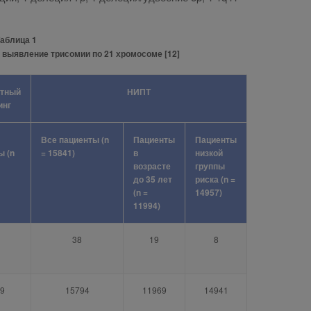
аблица 1
 выявление трисомии по 21 хромосоме [12]
ртный
НИПТ
инг
Все пациенты (n
Пациенты
Пациенты
ы (n
= 15841)
в
низкой
возрасте
группы
до 35 лет
риска (n =
(n =
14957)
11994)
38
19
8
9
15794
11969
14941