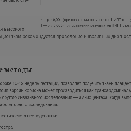
* — p < 0,001 (при сравнении результатов НИПТ с рез
† — p < 0,005 (при сравнении результатов НИПТ с ре
я вы­со­ко­го
­ци­ент­кам ре­ко­мен­ду­ет­ся про­ве­де­ние ин­ва­зив­ных ди­а­гно­с
ие ме­то­ды
а сро­ке 10-12 недель ге­ста­ции, поз­во­ля­ет по­лу­чить ткань пла­цен
­сия вор­син хо­ри­о­на мо­жет про­из­во­дить­ся как тран­саб­до­ми­наль
ру­го­го ин­ва­зив­но­го ис­сле­до­ва­ния — ам­нио­цен­те­за, ко­гда вы­п
бо­ра­тор­но­го ис­сле­до­ва­ния.
но­сти­че­ско­го ис­сле­до­ва­ния:
мест­ра