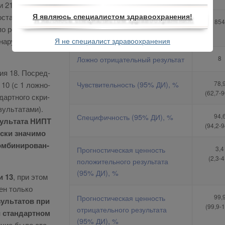
 21, ко­ли­че­
­ста­ви­ло 6.
Я являюсь специалистом здравоохранения!
Ложно положительный
854
о ре­зуль­та­там
результат
на­ру­жил все
Я не специалист здравоохранения
Ложно отрицательный результат
8
мия 18. По­сред­
Чувствительность (95% ДИ), %
78,
 10 (с 1 лож­но­
(62,7-9
дарт­но­го скри­
зуль­та­та­ми).
Специфичность (95% ДИ), %
94,
­зуль­та­та НИПТ
(94,2-9
­ски зна­чи­мо
м­би­ни­ро­ван­
Прогностическая ценность
3,4
(2,3-4
положительного результата
(95% ДИ), %
и 13
, при этом
жен толь­ко
Прогностическая ценность
99,
зуль­та­тов при
(99,9-
отрицательного результата
 стан­дарт­ном
(95% ДИ), %
­чие бы­ло ста­