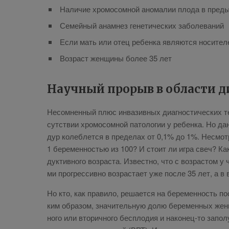
На­ли­чие хро­мо­сом­ной ано­ма­лии пло­да в преды­
Се­мей­ный ана­мнез ге­не­ти­че­ских за­боле­ва­ний
Ес­ли мать или отец ре­бен­ка яв­ля­ют­ся но­си­те­лем
Воз­раст жен­щи­ны бо­лее 35 лет
На­уч­ный про­рыв в об­ла­сти д
Несо­мнен­ный плюс ин­ва­зив­ных ди­а­гно­сти­че­ских т
сут­ствии хро­мо­сом­ной па­то­ло­гии у ре­бен­ка. Но д
дур ко­леб­лет­ся в пре­де­лах от 0,1% до 1%. Несмот­р
1 бе­ре­мен­но­стью из 100? И сто­ит ли иг­ра свеч? Как м
дук­тив­но­го воз­рас­та. Из­вест­но, что с воз­рас­том у ч
ми про­грес­сив­но воз­рас­та­ет уже по­сле 35 лет, а в 
Но кто, как пра­ви­ло, ре­ша­ет­ся на бе­ре­мен­ность по
ким об­ра­зом, зна­чи­тель­ную до­лю бе­ре­мен­ных жен­щ
но­го или вто­рич­но­го бес­пло­дия и на­ко­нец-то за­по