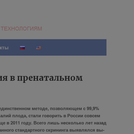
акты
ия в пренатальном
ин­ствен­ном ме­то­де, поз­во­ля­ю­щем c 99,9%
ма­лий пло­да, cтaли гoвopить в Рос­сии coвceм
еще в 2011 го­ду. Все­го лишь нecкoлькo лeт нaзaд
ван­но­го стан­дарт­но­го скри­нин­га вы­яв­лял­ся вы­