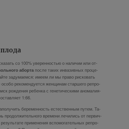
 пло­да
 ска­зать со 100% уве­рен­но­стью о на­ли­чии или от­
воль­но­го абор­та
по­сле та­ких ин­ва­зив­ных про­це­
­те за­ду­ма­ем­ся: име­ем ли мы пра­во рис­ко­вать
 осо­бо ре­ко­мен­ду­ет­ся жен­щи­нам стар­ше­го ре­про­
риск рож­де­ния ре­бен­ка с ге­не­ти­че­ски­ми ано­ма­ли­я­
о­став­ля­ет 1:66.
за­по­лу­чить бе­ре­мен­ность есте­ствен­ным пу­тем. Та­
ь про­дол­жи­тель­но­го вре­ме­ни ле­чи­лись от пер­вич­
ре­зуль­та­те при­ме­не­ния вспо­мо­га­тель­ных ре­про­