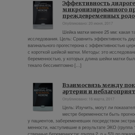
Эффективность дидрогес
микронизированного пр
преждевременных родо
Опубликовано: 20 июня, 2017
Шей­ка мат­ки ме­нее 25 мм: ка­кая так
ис­сле­до­вания. Цель: Срав­нить эф­фек­тив­ность дид­ро
ва­ги­наль­но­го про­ге­сте­ро­на с эф­фек­тив­но­стью 
с ко­рот­кой шей­кой матки. Ме­то­ды: это ис­сле­до­ва­
бе­ре­мен­но­стью, у ко­то­рых дли­на шей­ки мат­ки бы­
те­ка­ло бес­симп­том­но […]
Взаимосвязь между по
артерии и неблагопри
Опубликовано: 16 марта, 2017
Цель: Изу­чить, мо­гут ли по­ка­за­те­л
мест­ре бе­ре­мен­но­сти быть про­гно­
у па­ци­ен­тов, за­бе­ре­ме­нев­ших по­сред­ством экс­тр
мен­но­сти, на­сту­пив­шие в ре­зуль­та­те ЭКО (груп­па 
ствен­ные бе­ре­мен­но­сти; груп­па 2, n = 53) по по­ка­з