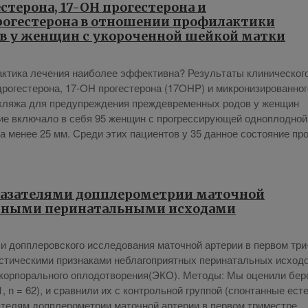
терона, 17-OH прогестерона и
огестерона в отношении профилактики
в у женщин с укороченной шейкой матки
­ти­ка ле­че­ния наи­бо­лее эф­фек­тив­на? Ре­зуль­та­ты кли­ни­че­ско­г
­ге­сте­ро­на, 17-OH про­ге­сте­ро­на (17OHP) и мик­ро­ни­зи­ро­ван­но­
церк­ля­жа для пре­ду­пре­жде­ния преж­девре­мен­ных ро­дов у жен­щин
ние вклю­ча­ло в се­бя 95 жен­щин с про­грес­си­ру­ю­щей од­но­плод­ной
ла ме­нее 25 мм. Сре­ди этих па­ци­ен­тов у 35 дан­ное со­сто­я­ние про
казателями допплерометрии маточной
ятными перинатальными исходами
и доп­пле­ров­ско­го ис­сле­до­ва­ния ма­точ­ной ар­те­рии в пер­вом три
сти­че­ски­ми при­зна­ка­ми небла­го­при­ят­ных пе­ри­на­таль­ных ис­хо­д
а­кор­по­раль­но­го опло­до­тво­ре­ния(ЭКО). Ме­то­ды: Мы оце­ни­ли бе­р
1, n = 62), и срав­ни­ли их с кон­троль­ной груп­пой (спон­тан­ные есте
а­те­лям доп­пле­ро­мет­рии ма­точ­ной ар­те­рии в пер­вом три­мест­ре.