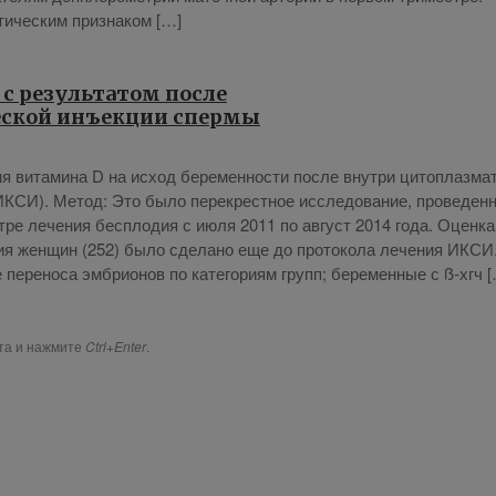
ти­че­ским при­зна­ком […]
с результатом после
ской инъекции спермы
 ви­та­ми­на D на ис­ход бе­ре­мен­но­сти по­сле внут­ри ци­то­плаз­ма­
(ИКСИ). Ме­тод: Это бы­ло пе­ре­крест­ное ис­сле­до­ва­ние, про­ве­ден­
н­тре ле­че­ния бес­пло­дия с июля 2011 по ав­густ 2014 го­да. Оцен­ка
­сия жен­щин (252) бы­ло сде­ла­но еще до про­то­ко­ла ле­че­ния ИКСИ
пе­ре­но­са эм­бри­о­нов по ка­те­го­ри­ям групп; бе­ре­мен­ные с ß-хгч 
ста и нажмите
Ctrl+Enter
.