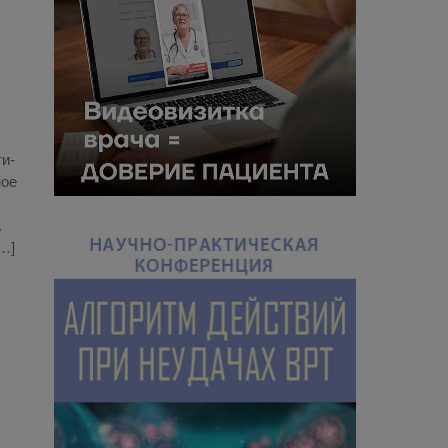
ти­
ное
.
[…]