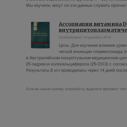
Мы изу­чи­ли, мо­гут ли эти дан­ные слу­жить про­гно­с
Ассоциации витамина D 
внутрицитоплазматиче
Опубликовано: 14 декабря, 2016
Цель: Для изу­че­ния вли­я­ния уров­ня
че­ской инъ­ек­ции спер­ма­то­зо­и­да 
в Ав­стра­лий­ском кон­цеп­ту­аь­ном ме­ди­цин­ском це
25-гид­рок­си-хо­ле­каль­ци­фе­ро­ла (25-ООЗ) с со­гла
Ре­зуль­та­ты β хгч про­во­ди­лись через 14 дней по­сле 
Если вы нашли ошибку, пожалуйста, выделите фрагмент тек