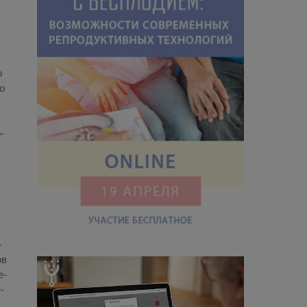
о
го
­
­
ов
е­
­