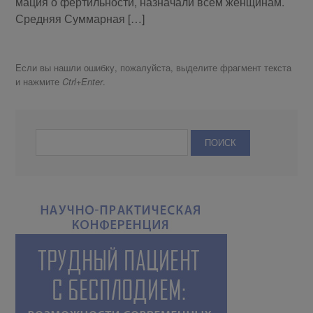
ма­ция о фер­тиль­но­сти, на­зна­ча­ли всем жен­щи­нам.
Сред­няя Сум­мар­ная […]
Если вы нашли ошибку, пожалуйста, выделите фрагмент текста
и нажмите
.
Ctrl+Enter