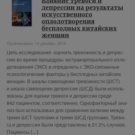
Влияние тревоги и
депрессии на результаты
искусственного
оплодотворения
бесплодных китайских
женщин
Опубликовано: 14 декабря, 2016
Цель ис­сле­до­ва­ния -оце­нить тре­вож­ность и де­прес­
сию во вре­мя про­це­ду­ры экс­тра­кор­по­раль­но­го опло­
до­тво­ре­ния (ЭКО) и опре­де­лить с ЭКО-свя­зан­ные
пси­хо­ло­ги­че­ские фак­то­ры у бес­плод­ных ки­тай­ских
жен­щин. В шка­лы са­мо­оцен­ки тре­вож­но­сти (ШСТ)
и шка­ла са­мо­оцен­ки де­прес­сии (ШСД) бы­ли ис­поль­
зо­ва­ны для оцен­ки тре­во­ги и де­прес­сии сре­ди
842 па­ци­ен­тов, со­от­вет­ствен­но. Од­но­фак­тор­ный ана­
лиз был ис­поль­зо­ван для срав­не­ния ве­ли­чин меж­ду
тре­мя ШСТ груп­па­ми и тре­мя ШСД груп­па­ми. Тре­во­
га и де­прес­сия бы­ли пред­став­ле­ны в 21.3% слу­ча­ев.
Па­ци­ен­ты […]