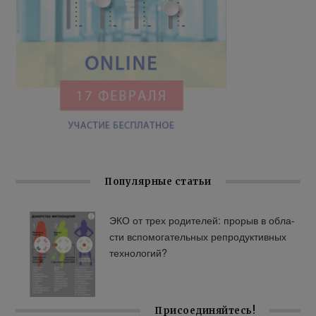
Популярные статьи
ЭКО от трех ро­ди­те­лей: про­рыв в об­ла­
сти вспо­мо­га­тель­ных ре­про­дук­тив­ных
тех­но­ло­гий?
Присоединяйтесь!