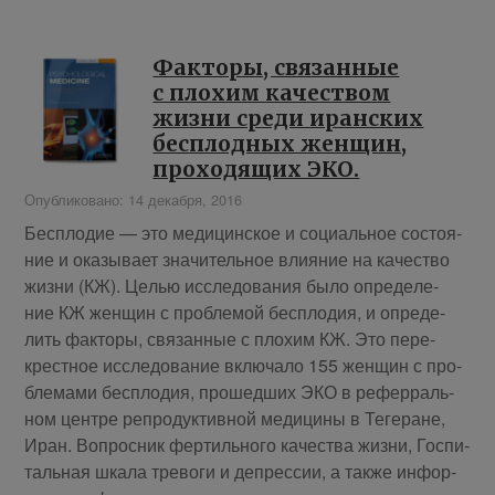
Факторы, связанные
с плохим качеством
жизни среди иранских
бесплодных женщин,
проходящих ЭКО.
Опубликовано: 14 декабря, 2016
Бес­пло­дие — это ме­ди­цин­ское и со­ци­аль­ное со­сто­я­
ние и ока­зы­ва­ет зна­чи­тель­ное вли­я­ние на ка­че­ство
жиз­ни (КЖ). Це­лью ис­сле­до­ва­ния бы­ло опре­де­ле­
ние КЖ жен­щин с про­бле­мой бес­пло­дия, и опре­де­
лить фак­то­ры, свя­зан­ные с пло­хим КЖ. Это пе­ре­
крест­ное ис­сле­до­ва­ние вклю­ча­ло 155 жен­щин с про­
бле­ма­ми бес­пло­дия, про­шед­ших ЭКО в ре­фер­раль­
ном цен­тре ре­про­дук­тив­ной ме­ди­ци­ны в Те­ге­ране,
Иран. Во­прос­ник фер­тиль­но­го ка­че­ства жиз­ни, Гос­пи­
таль­ная шка­ла тре­во­ги и де­прес­сии, а так­же ин­фор­