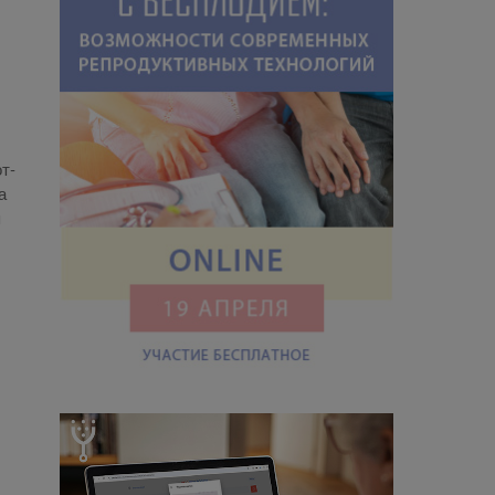
от­
а
я