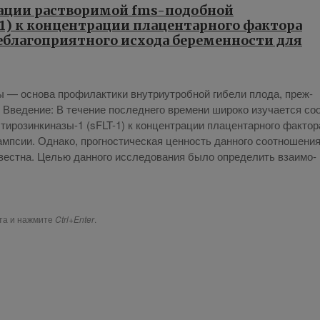
ации растворимой fms-подобной
1) к концентрации плацентарного фактора
неблагоприятного исхода беременности для
­ты — ос­но­ва про­фи­лак­ти­ки внут­ри­утроб­ной ги­бе­ли пло­да, преж­
е­де­ние: В те­че­ние по­след­не­го вре­ме­ни ши­ро­ко изу­ча­ет­ся со­
и­ро­зин­ки­на­зы-1 (sFLT-1) к кон­цен­тра­ции пла­цен­тар­но­го фак­то­р
амп­сии. Од­на­ко, про­гно­сти­че­ская цен­ность дан­но­го со­от­но­ше­ни
вест­на. Це­лью дан­но­го ис­сле­до­ва­ния бы­ло опре­де­лить вза­и­мо­
ста и нажмите
Ctrl+Enter
.