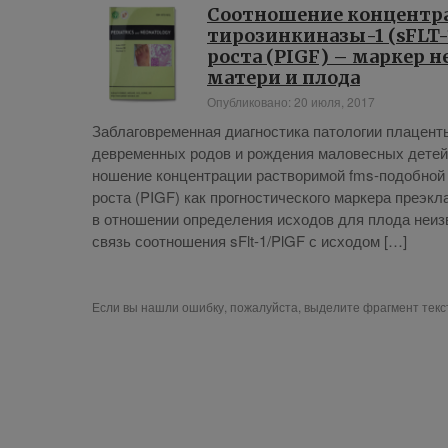
Соотношение концентр
тирозинкиназы-1 (sFLT-
роста (PIGF) – маркер 
матери и плода
Опубликовано: 20 июля, 2017
За­бла­говре­мен­ная ди­а­гно­сти­ка па­то­ло­гии пла­цен
девре­мен­ных ро­дов и рож­де­ния ма­ло­вес­ных детей Вв
но­ше­ние кон­цен­тра­ции рас­тво­ри­мой fms-по­доб­ной т
ро­ста (PIGF) как про­гно­сти­че­ско­го мар­ке­ра пре­эк­л
в от­но­ше­нии опре­де­ле­ния ис­хо­дов для пло­да неиз­
связь со­от­но­ше­ния sFlt-1/PlGF с ис­хо­дом […]
Если вы нашли ошибку, пожалуйста, выделите фрагмент тек