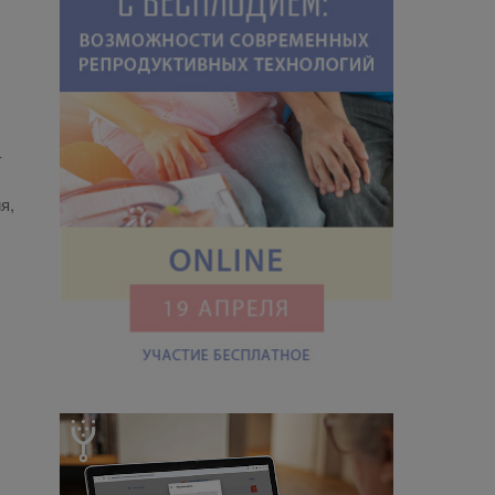
­
ия,