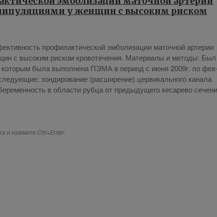
к­ти­че­ской эм­бо­ли­за­ции ма­точ­ной ар­те­рии
ни­пу­ля­ци­я­ми у жен­щин с вы­со­ким риском
к­тив­ность про­фи­лак­ти­че­ской эм­бо­ли­за­ции ма­точ­ной ар­те­рии
щин с вы­со­ким риском кро­во­те­че­ния. Ма­те­ри­а­лы и ме­то­ды: Был
ок, ко­то­рым бы­ла вы­пол­не­на ПЭМА в пе­ри­од с июня 2009г. по фев
­ду­ю­щие: зон­ди­ро­ва­ние (рас­ши­ре­ние) цер­ви­каль­но­го ка­на­ла
(бе­ре­мен­ность в об­ла­сти руб­ца от преды­ду­ще­го ке­са­ре­во се­че­н
ста и нажмите
Ctrl+Enter
.