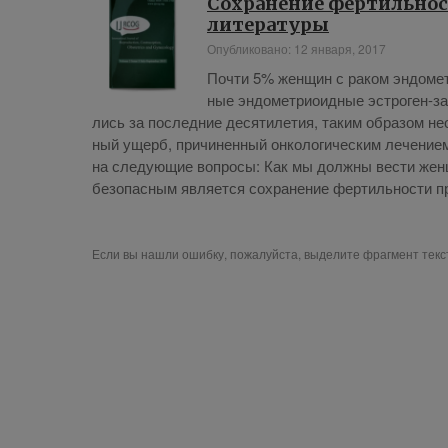
Сохранение фертильност
литературы
Опубликовано: 12 января, 2017
По­чти 5% жен­щин с ра­ком эн­до­мет­
ные эн­до­мет­ри­о­ид­ные эст­ро­ген-за
лись за по­след­ние де­ся­ти­ле­тия, та­ким об­ра­зом н
ный ущерб, при­чи­нен­ный он­ко­ло­ги­че­ским ле­че­ни­ем
на сле­ду­ю­щие во­про­сы: Как мы долж­ны ве­сти жен­щи
без­опас­ным яв­ля­ет­ся со­хра­не­ние фер­тиль­но­сти 
Если вы нашли ошибку, пожалуйста, выделите фрагмент тек