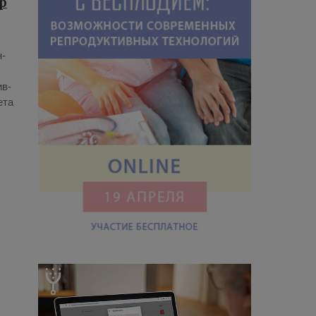
р
н­
ив­
е­та