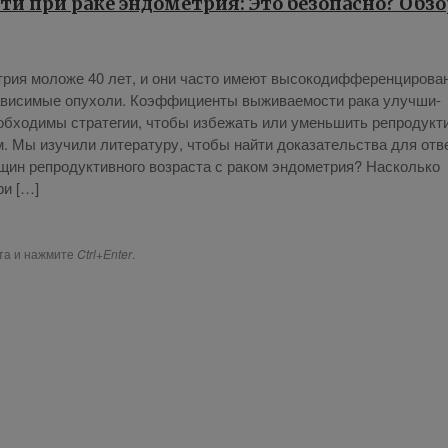
и при раке эндометрия: Это безопасно? Обзо
рия мо­ло­же 40 лет, и они ча­сто име­ют вы­со­ко­диф­фе­рен­ци­ро­ва
­ви­си­мые опу­хо­ли. Ко­эф­фи­ци­ен­ты вы­жи­ва­е­мо­сти ра­ка улуч­ши­
еоб­хо­ди­мы стра­те­гии, чтобы из­бе­жать или умень­шить ре­про­дук­т
. Мы изу­чи­ли ли­те­ра­ту­ру, чтобы най­ти до­ка­за­тель­ства для от­в
н ре­про­дук­тив­но­го воз­рас­та с ра­ком эн­до­мет­рия? На­сколь­ко
при […]
ста и нажмите
Ctrl+Enter
.