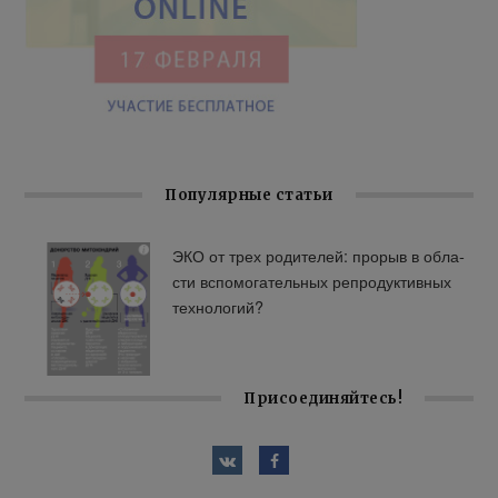
Популярные статьи
ЭКО от трех ро­ди­те­лей: про­рыв в об­ла­
сти вспо­мо­га­тель­ных ре­про­дук­тив­ных
тех­но­ло­гий?
Присоединяйтесь!