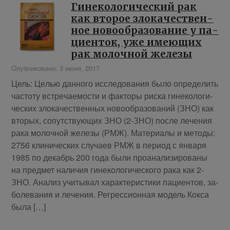
Ги­не­ко­ло­ги­че­ский рак
как вто­рое зло­ка­че­ствен­
ное но­во­об­ра­зо­ва­ние у па­
ци­ен­ток, уже име­ю­щих
рак мо­лоч­ной железы
Опубликовано: 3 июня, 2017
Цель: Це­лью дан­но­го ис­сле­до­ва­ния бы­ло опре­де­лить
ча­сто­ту встре­ча­е­мо­сти и фак­то­ры рис­ка ги­не­ко­ло­ги­
че­ских зло­ка­че­ствен­ных но­во­об­ра­зо­ва­ний (ЗНО) как
вто­рых, со­пут­ству­ю­щих ЗНО (2-ЗНО) по­сле ле­че­ния
ра­ка мо­лоч­ной же­ле­зы (РМЖ). Ма­те­ри­а­лы и ме­то­ды:
2756 кли­ни­че­ских слу­ча­ев РМЖ в пе­ри­од с ян­ва­ря
1985 по де­кабрь 200 го­да бы­ли про­ана­ли­зи­ро­ва­ны
на пред­мет на­ли­чия ги­не­ко­ло­ги­че­ско­го ра­ка как 2-
ЗНО. Ана­лиз учи­ты­вал ха­рак­те­ри­сти­ки па­ци­ен­тов, за­
боле­ва­ния и ле­че­ния. Ре­грес­си­он­ная мо­дель Кок­са
бы­ла […]