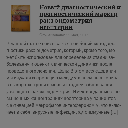
Новый диагностический и
прогностический маркер
рака эндометрия:
неоптерин
Опубликовано: 22 мая, 2017
В дан­ной ста­тье опи­сы­ва­ет­ся но­вей­ший ме­тод ди­а­
гно­сти­ки ра­ка эн­до­мет­рия, ко­то­рый, кро­ме то­го, мо­
жет быть ис­поль­зо­ван для опре­де­ле­ния ста­дии за­
боле­ва­ния и оцен­ки кли­ни­че­ской ди­на­ми­ки по­сле
про­ве­ден­но­го ле­чения. Цель: В этом ис­сле­до­ва­нии
мы изу­ча­ли кор­ре­ля­цию меж­ду уров­нем нео­пте­ри­на
в сы­во­рот­ке кро­ви и мо­че и ста­ди­ей за­боле­ва­ния
у жен­щин с ра­ком эн­до­мет­рия. Име­ют­ся дан­ные о по­
вы­шен­ных кон­цен­тра­ци­ях нео­пте­ри­на у па­ци­ен­тов
с ак­ти­ва­ци­ей мак­ро­фа­гов ин­тер­фе­ро­ном γ, что вклю­
ча­ет в се­бя: ви­рус­ные ин­фек­ции, ауто­им­мун­ные […]