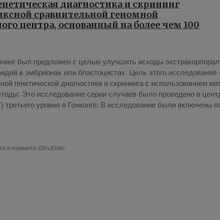
нетическая диагностика и скрининг
иксной сравнительной геномной
ого центра, основанный на более чем 100
кри­нинг был пред­ло­жен с це­лью улуч­шить ис­хо­ды экс­тра­кор­по­рал
о­и­дий в эм­бри­о­нах или бла­сто­ци­стах. Цель это­го ис­сле­до­ва­ния
ой ге­не­ти­че­ской ди­а­гно­сти­ки и скри­нин­га с ис­поль­зо­ва­ни­ем ма
­то­ды: Это ис­сле­до­ва­ние се­рии слу­ча­ев бы­ло про­ве­де­но в цен­т
) тре­тье­го уров­ня в Гон­кон­ге. В ис­сле­до­ва­ние бы­ли вклю­че­ны п
ста и нажмите
Ctrl+Enter
.