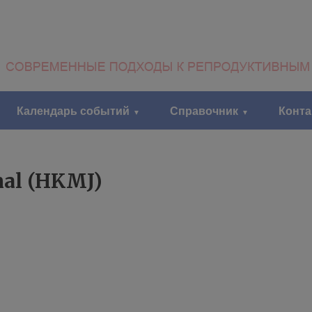
Календарь событий
Справочник
Конт
nal (HKMJ)