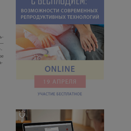
ь­
 —
т­
ре
а­