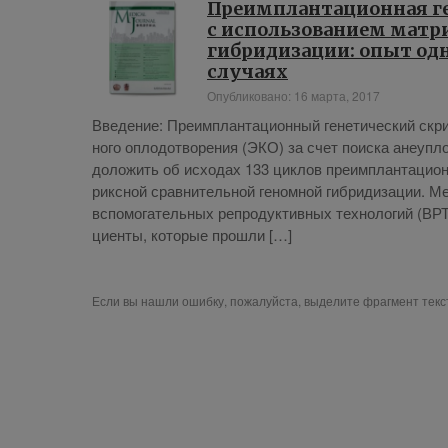
Преимплантационная ге
с использованием матр
гибридизации: опыт одн
случаях
Опубликовано: 16 марта, 2017
Вве­де­ние: Пре­им­план­та­ци­он­ный ге­не­ти­че­ский с
но­го опло­до­тво­ре­ния (ЭКО) за счет по­ис­ка ане­уп­л
до­ло­жить об ис­хо­дах 133 цик­лов пре­им­план­та­ци­он­н
рикс­ной срав­ни­тель­ной ге­ном­ной ги­бри­ди­за­ции. Ме
вспо­мо­га­тель­ных ре­про­дук­тив­ных тех­но­ло­гий (ВРТ
ци­ен­ты, ко­то­рые про­шли […]
Если вы нашли ошибку, пожалуйста, выделите фрагмент тек