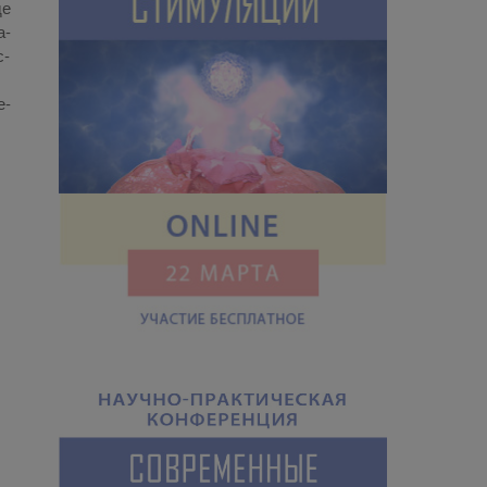
де
а­
с­
е­