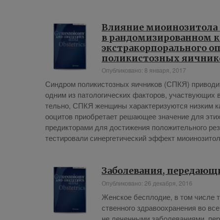
Влияние миоинозитола 
в рандомизированном 
экстракорпорального о
поликистозных яичник
Опубликовано: 8 января, 2017
Син­дром по­ли­ки­стоз­ных яич­ни­ков (СПКЯ) при­во­дит к
од­ним из па­то­ло­ги­че­ских фак­то­ров, участ­ву­ю­щих 
тель­но, СПКЯ жен­щи­ны ха­рак­те­ри­зу­ют­ся низ­ким к
ооци­тов при­об­ре­та­ет ре­ша­ю­щее зна­че­ние для этих 
пре­дик­то­ра­ми для до­сти­же­ния по­ло­жи­тель­но­го р
те­сти­ро­ва­ли си­нер­ге­ти­че­ский эф­фект мио­и­но­зи­то
Заболевания, передающ
Опубликовано: 26 декабря, 2016
Жен­ское бес­пло­дие, в том чис­ле т
ствен­но­го здра­во­охра­не­ния во вс
не ле­чен­ны­ми за­боле­ва­ни­я­ми, пе­