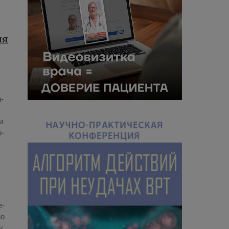
ия
и­
и
о­
е­
но
у