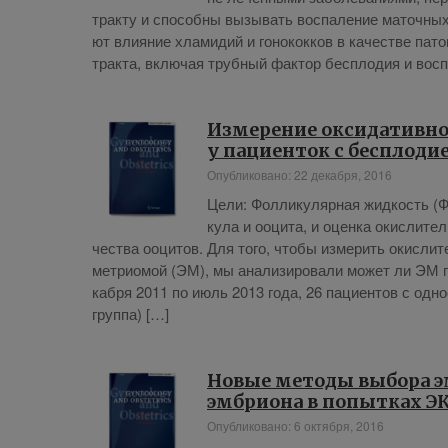
трак­ту и спо­соб­ны вы­зы­вать вос­па­ле­ние ма­точ­ных
ют вли­я­ние хла­ми­дий и го­но­кок­ков в ка­че­стве па­то
трак­та, вклю­чая труб­ный фак­тор бес­пло­дия и вос­па
Измерение оксидативно
у пациенток с бесплод
Опубликовано: 22 декабря, 2016
Це­ли: Фол­ли­ку­ляр­ная жид­кость (
ку­ла и ооци­та, и оцен­ка окис­ли­тел
че­ства ооци­тов. Для то­го, чтобы из­ме­рить окис­ли­т
мет­ри­о­мой (ЭМ), мы ана­ли­зи­ро­ва­ли мо­жет ли ЭМ по
каб­ря 2011 по июль 2013 го­да, 26 па­ци­ен­тов с од­но
груп­па) […]
Новые методы выбора э
эмбриона в попытках Э
Опубликовано: 6 октября, 2016