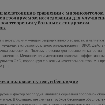
и мелатонина в сравнении с миоинозитолом
контролируемом исследовании для улучшен
плодотворения у больных с синдромом
ов.
 ано­ву­ля­ции у жен­щин ре­про­дук­тив­но­го воз­рас­та, и яв­ля­ет­ся
в неуда­чах экс­тра­кор­по­раль­но­го опло­до­тво­ре­ния (ЭКО). Дей­ств
а­че­ством ооци­тов. По­это­му, ле­че­ние для по­вы­ше­ния ка­че­ства
па­ци­ен­тов. Мио­и­но­зи­тол и ме­ла­то­нин ока­за­лись эф­фек­тив­ны­м
е­зуль­та­та ЭКО, кор­ре­ли­руя с вы­со­ким ка­че­ством ооци­тов. Мы пр
­ла […]
иеся половым путем, и бесплодие
руб­ный фак­тор бес­пло­дия, яв­ля­ет­ся се­рьез­ной про­бле­мой об­щ
ем ми­ре. В боль­шин­стве слу­ча­ев труб­ное бес­пло­дие обу­слов­ле­
ре­да­ю­щи­ми­ся по­ло­вым пу­тем, ко­то­рые под­ни­ма­ют­ся по по­ло­во­м