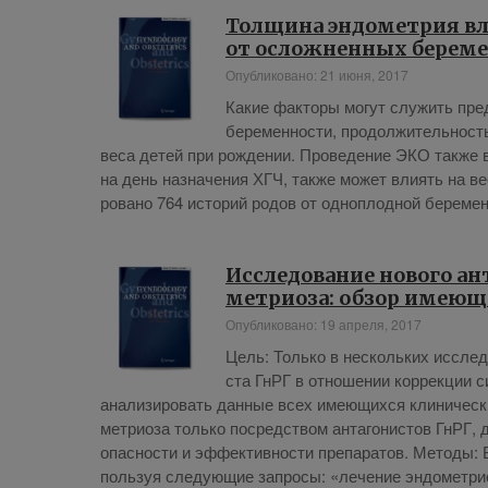
Толщина эндометрия вл
от осложненных береме
Опубликовано: 21 июня, 2017
Ка­кие фак­то­ры мо­гут слу­жить пре­
бе­ре­мен­но­сти, про­дол­жи­тель­ность
ве­са де­тей при рож­де­нии. Про­ве­де­ние ЭКО так­же вл
на день на­зна­че­ния ХГЧ, так­же мо­жет вли­ять на вес
ро­ва­но 764 ис­то­рий ро­дов от од­но­плод­ной бе­ре­мен­
Ис­сле­до­ва­ние но­во­го а
мет­ри­оза: об­зор име­ю­щ
Опубликовано: 19 апреля, 2017
Цель: Толь­ко в несколь­ких ис­сле­до­
ста ГнРГ в от­но­ше­нии кор­рек­ции си
ана­ли­зи­ро­вать дан­ные всех име­ю­щих­ся кли­ни­че­ск
мет­ри­оза толь­ко по­сред­ством ан­та­го­ни­стов ГнРГ, д
опас­но­сти и эф­фек­тив­но­сти пре­па­ра­тов. Ме­то­д
поль­зуя сле­ду­ю­щие за­про­сы: «ле­че­ние эн­до­мет­ри