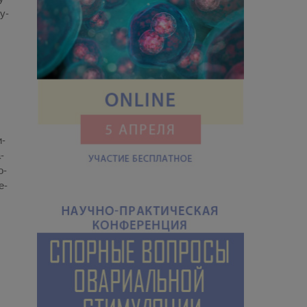
ру­
и­
­
о­
е­