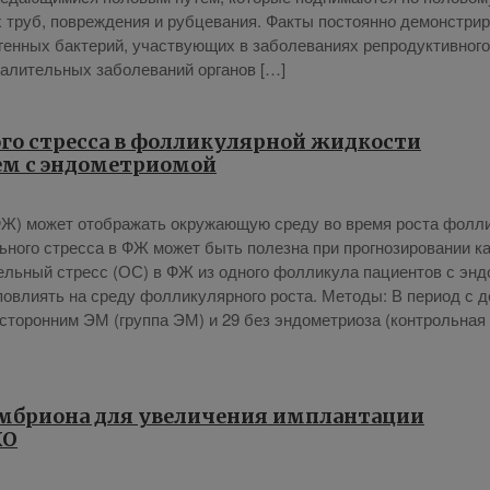
 труб, по­вре­жде­ния и руб­це­ва­ния. Фак­ты по­сто­ян­но де­мон­стри­
­ген­ных бак­те­рий, участ­ву­ю­щих в за­боле­ва­ни­ях ре­про­дук­тив­но­го
­ли­тель­ных за­боле­ва­ний ор­га­нов […]
го стресса в фолликулярной жидкости
ием с эндометриомой
ФЖ) мо­жет отоб­ра­жать окру­жа­ю­щую сре­ду во вре­мя ро­ста фол­л
ь­но­го стрес­са в ФЖ мо­жет быть по­лез­на при про­гно­зи­ро­ва­нии ка
ель­ный стресс (ОС) в ФЖ из од­но­го фол­ли­ку­ла па­ци­ен­тов с эн­д
­вли­ять на сре­ду фол­ли­ку­ляр­но­го ро­ста. Ме­то­ды: В пе­ри­од с д
­сто­рон­ним ЭМ (груп­па ЭМ) и 29 без эн­до­мет­ри­оза (кон­троль­ная
мбриона для увеличения имплантации
КО