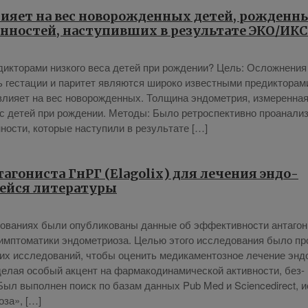
ияет на вес новорожденных детей, рожденн
нностей, наступивших в результате ЭКО/ИК
дик­то­ра­ми низ­ко­го ве­са де­тей при рож­дении? Цель: Ослож­не­ния
 ге­ста­ции и па­ри­тет яв­ля­ют­ся ши­ро­ко из­вест­ны­ми пре­дик­то­ра­м
и­я­ет на вес но­во­рож­ден­ных. Тол­щи­на эн­до­мет­рия, из­ме­рен­на
 де­тей при рож­дении. Ме­то­ды: Бы­ло ре­тро­спек­тив­но про­ана­ли­
но­сти, ко­то­рые на­сту­пи­ли в ре­зуль­та­те […]
н­та­го­ни­ста ГнРГ (Elagolix) для ле­че­ния эн­до­
ей­ся ли­те­ра­ту­ры
ва­ни­ях бы­ли опуб­ли­ко­ва­ны дан­ные об эф­фек­тив­но­сти ан­та­го­н
мп­то­ма­ти­ки эн­до­мет­ри­оза. Це­лью это­го ис­сле­до­ва­ния бы­ло пр
их ис­сле­до­ва­ний, чтобы оце­нить ме­ди­ка­мен­тоз­ное ле­че­ние эн­д
е­лая осо­бый ак­цент на фар­ма­ко­ди­на­ми­че­ской ак­тив­но­сти, без­
ы: Был вы­пол­нен по­иск по ба­зам дан­ных Pub Med и Sciencedirect, и
­оза», […]