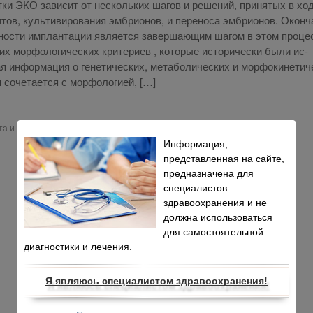
ки ЭКО за­ви­сит от несколь­ких ша­гов и ре­ше­ний, при­ня­тых в хо­
­тов, куль­ти­ви­ро­ва­ния эм­бри­о­нов, и пе­ре­но­са эм­бри­о­нов. Окон­ч
но­сти им­план­та­ции яв­ля­ет­ся за­вер­ша­ю­щим ша­гом в этом про­це
их мор­фо­ло­ги­че­ских кри­те­ри­ев , ко­то­рые ис­то­ри­че­ски бы­ли ис­
 ин­фор­ма­ция о ге­не­ти­че­ских, ме­та­бо­ли­че­ских и мор­фо­ки­не­ти­ч
со­че­та­ет­ся с мор­фо­ло­ги­ей, […]
ста и нажмите
Ctrl+Enter
.
Информация,
представленная на сайте,
предназначена для
специалистов
здравоохранения и не
должна использоваться
для самостоятельной
диагностики и лечения.
Я являюсь специалистом здравоохранения!