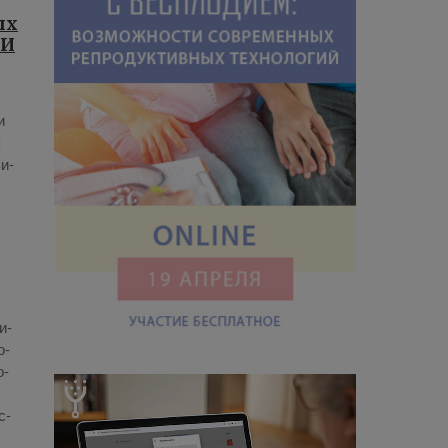
ых
СИ
и
я
зи­
и­
о­
о­
с­