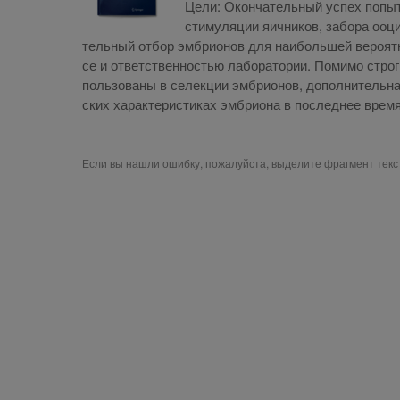
Цели: Окон­ча­тель­ный успех по­пыт­
сти­му­ля­ции яич­ни­ков, за­бо­ра ооци
тель­ный от­бор эм­бри­о­нов для наи­боль­шей ве­ро­ят­
се и от­вет­ствен­но­стью ла­бо­ра­то­рии. По­ми­мо стро­г
поль­зо­ва­ны в се­лек­ции эм­бри­о­нов, до­пол­ни­тель­ная
ских ха­рак­те­ри­сти­ках эм­бри­о­на в по­след­нее вре­мя 
Если вы нашли ошибку, пожалуйста, выделите фрагмент тек