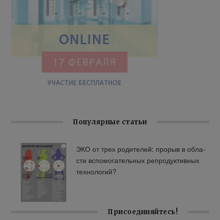
Популярные статьи
ЭКО от трех ро­ди­те­лей: про­рыв в об­ла­
сти вспо­мо­га­тель­ных ре­про­дук­тив­ных
тех­но­ло­гий?
Присоединяйтесь!