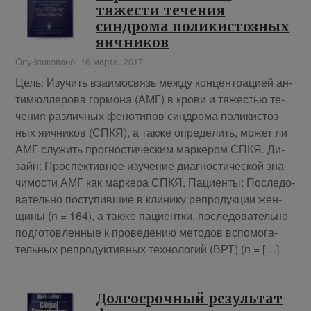
тяжести течения
синдрома поликистозных
яичников
Опубликовано: 16 марта, 2017
Цель: Изу­чить вза­и­мо­связь меж­ду кон­цен­тра­ци­ей ан­
ти­мюл­ле­ро­ва гор­мо­на (АМГ) в кро­ви и тя­же­стью те­
че­ния раз­лич­ных фе­но­ти­пов син­дро­ма по­ли­ки­стоз­
ных яич­ни­ков (СПКЯ), а так­же опре­де­лить, мо­жет ли
АМГ слу­жить про­гно­сти­че­ским мар­ке­ром СПКЯ. Ди­
зайн: Про­спек­тив­ное изу­че­ние ди­а­гно­сти­че­ской зна­
чи­мо­сти АМГ как мар­ке­ра СПКЯ. Па­ци­ен­ты: По­сле­до­
ва­тель­но по­сту­пив­шие в кли­ни­ку ре­про­дук­ции жен­
щи­ны (n = 164), а так­же па­ци­ент­ки, по­сле­до­ва­тель­но
под­го­тов­лен­ные к про­ве­де­нию ме­то­дов вспо­мо­га­
тель­ных ре­про­дук­тив­ных тех­но­ло­гий (ВРТ) (n = […]
Долгосрочный результат