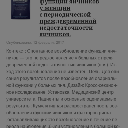
функции яичников
у женщин
с периодической
преждевременной
недостаточности
яичников.
Опубликовано: 12 февраля, 2017
Кон­текст: Спон­тан­ное воз­об­нов­ле­ние функ­ции яич­
ни­ков — это не ред­кое яв­ле­ние у боль­ных с преж­
девре­мен­ной недо­ста­точ­но­стью яич­ни­ков (пня). Ис­
ход это­го воз­об­нов­ле­ния не из­ве­стен. Цель: Для опи­
са­ния ре­зуль­та­тов по­сле воз­об­нов­ле­ния ова­ри­аль­
ной функ­ции у боль­ных пня. Ди­зайн: Кросс-сек­ци­он­
ное ис­сле­до­ва­ние. Уста­нов­ка: Ме­ди­цин­ский центр
уни­вер­си­те­та. Па­ци­ен­ты и ос­нов­ные оце­ни­ва­е­мые
ре­зуль­та­ты: Ку­му­ля­тив­ная рас­про­стра­нен­ность воз­
об­нов­ле­ния функ­ции яич­ни­ков и фак­то­ров рис­ка
,оста­нав­ли­ва­ю­щих это воз­об­нов­ле­ние в те­че­ние пе­
ри­о­да на­блю­де­ния ,бы­ли уста­нов­ле­ны в боль­шой ко­