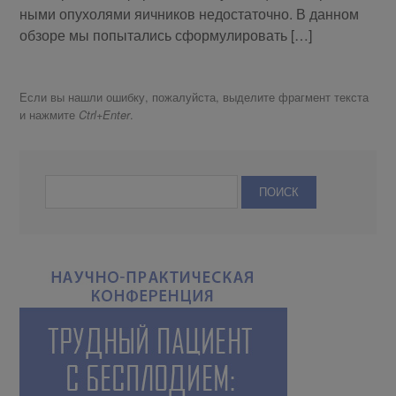
ны­ми опу­хо­ля­ми яич­ни­ков недо­ста­точ­но. В дан­ном
об­зо­ре мы по­пы­та­лись сфор­му­ли­ро­вать […]
Если вы нашли ошибку, пожалуйста, выделите фрагмент текста
и нажмите
.
Ctrl+Enter