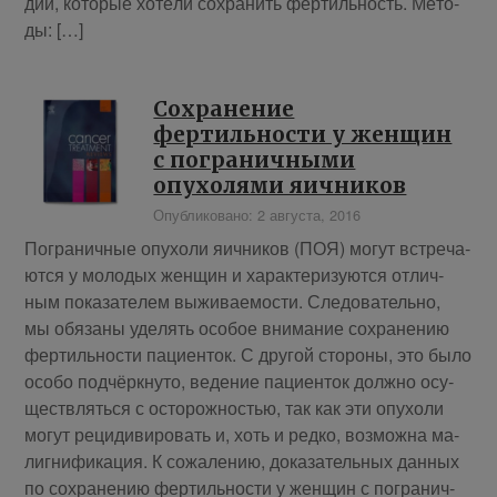
дии, ко­то­рые хо­те­ли со­хра­нить фер­тиль­ность. Ме­то­
ды: […]
Сохранение
фертильности у женщин
с пограничными
опухолями яичников
Опубликовано: 2 августа, 2016
По­гра­нич­ные опу­хо­ли яич­ни­ков (ПОЯ) мо­гут встре­ча­
ют­ся у мо­ло­дых жен­щин и ха­рак­те­ри­зу­ют­ся от­лич­
ным по­ка­за­те­лем вы­жи­ва­е­мо­сти. Сле­до­ва­тель­но,
мы обя­за­ны уде­лять осо­бое вни­ма­ние со­хра­не­нию
фер­тиль­но­сти па­ци­ен­ток. С дру­гой сто­ро­ны, это бы­ло
осо­бо под­чёрк­ну­то, ве­де­ние па­ци­ен­ток долж­но осу­
ществ­лять­ся с осто­рож­но­стью, так как эти опу­хо­ли
мо­гут ре­ци­ди­ви­ро­вать и, хоть и ред­ко, воз­мож­на ма­
лиг­ни­фи­ка­ция. К со­жа­ле­нию, до­ка­за­тель­ных дан­ных
по со­хра­не­нию фер­тиль­но­сти у жен­щин с по­гра­нич­