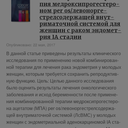
пия медрок­си­про­ге­сте­ро­
ном per os/ле­во­нор­ге­
стрел­со­дер­жа­щей внут­
ри­ма­точ­ной си­сте­мой для
жен­щин с ра­ком эн­до­мет­
рия IA ста­дии
Опубликовано: 22 мая, 2017
В дан­ной ста­тье при­ве­де­ны ре­зуль­та­ты кли­ни­че­ско­го
ис­сле­до­ва­ния по при­ме­не­нию но­вой ком­би­ни­ро­ван­
ной те­ра­пии для ле­че­ния ра­ка эн­до­мет­рия у мо­ло­дых
жен­щин, ко­то­рым тре­бу­ет­ся со­хра­нить ре­про­дук­тив­
ную функцию. Цель: Це­лью дан­но­го ис­сле­до­ва­ния
бы­ло оце­нить ре­зуль­та­ты ле­че­ния он­ко­ло­ги­че­ско­го
за­боле­ва­ния и ис­ход бе­ре­мен­но­сти по­сле при­ме­не­
ния ком­би­ни­ро­ван­ной те­ра­пии медрок­си­про­ге­сте­ро­
на аце­та­том (МПА) per os/ле­во­нор­ге­стрел­со­дер­жа­
щей внут­ри­ма­точ­ной си­сте­мой (ЛсВМС) у мо­ло­дых
жен­щин с эн­до­мет­ри­аль­ной аде­но­кар­ци­но­мой IA ста­