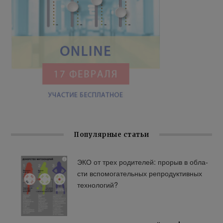
Популярные статьи
ЭКО от трех ро­ди­те­лей: про­рыв в об­ла­
сти вспо­мо­га­тель­ных ре­про­дук­тив­ных
тех­но­ло­гий?