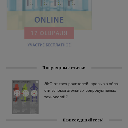
Популярные статьи
ЭКО от трех ро­ди­те­лей: про­рыв в об­ла­
сти вспо­мо­га­тель­ных ре­про­дук­тив­ных
тех­но­ло­гий?
Присоединяйтесь!