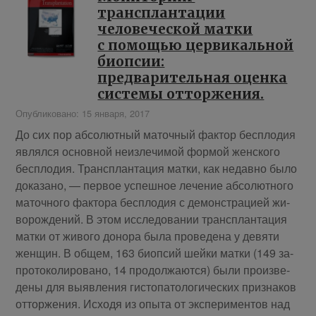
трансплантации
человеческой матки
с помощью цервикальной
биопсии:
предварительная оценка
системы отторжения.
Опубликовано: 15 января, 2017
До сих пор аб­со­лют­ный ма­точ­ный фак­тор бес­пло­дия
яв­лял­ся ос­нов­ной неиз­ле­чи­мой фор­мой жен­ско­го
бес­пло­дия. Транс­план­та­ция мат­ки, как недав­но бы­ло
до­ка­за­но, — пер­вое успеш­ное ле­че­ние аб­со­лют­но­го
ма­точ­но­го фак­то­ра бес­пло­дия с де­мон­стра­ци­ей жи­
во­рож­де­ний. В этом ис­сле­до­ва­нии транс­план­та­ция
мат­ки от жи­во­го до­но­ра бы­ла про­ве­де­на у де­вя­ти
жен­щин. В об­щем, 163 биоп­сий шей­ки мат­ки (149 за­
про­то­ко­ли­ро­ва­но, 14 про­дол­жа­ют­ся) бы­ли про­из­ве­
де­ны для вы­яв­ле­ния ги­сто­па­то­ло­ги­че­ских при­зна­ков
от­тор­же­ния. Ис­хо­дя из опы­та от экс­пе­ри­мен­тов над