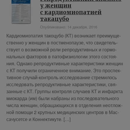
у женщин
с кардиомиопатией
такацубо
Опубликовано: 14 декабря, 2016
Кар­дио­мио­па­тия та­ко­цу­бо (КТ) воз­ни­ка­ет пре­иму­ще­
ствен­но у жен­щин в пост­ме­но­па­у­зе, что сви­де­тель­
ству­ет о воз­мож­ной ро­ли ре­про­дук­тив­ных и гор­мо­
наль­ных фак­то­ров в па­то­фи­зио­ло­гии это­го со­сто­я­
ния. Од­на­ко ре­про­дук­тив­ные ха­рак­те­ри­сти­ки жен­щин
с КТ по­лу­чи­ли огра­ни­чен­ное вни­ма­ние. Это про­спек­
тив­ное слу­чай-кон­троль ис­сле­до­ва­ние стре­ми­лось
ис­сле­до­вать ре­про­дук­тив­ные ха­рак­те­ри­сти­ки, свя­
зан­ные с КТ. Груп­пы кон­тро­ля слу­ча­ев КТ и ин­фарк­та
мио­кар­да (им) бы­ли на­бра­ны из по­сле­до­ва­тель­но­го
чис­ла жен­щин, об­ра­ща­ю­щих­ся в от­де­ле­ния неот­лож­
ной по­мо­щи 2 круп­ных ме­ди­цин­ских цен­тров в Мас­
са­чу­сет­се и Кон­нек­ти­ку­те. […]