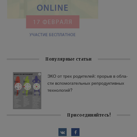
Популярные статьи
ЭКО от трех ро­ди­те­лей: про­рыв в об­ла­
сти вспо­мо­га­тель­ных ре­про­дук­тив­ных
тех­но­ло­гий?
Присоединяйтесь!