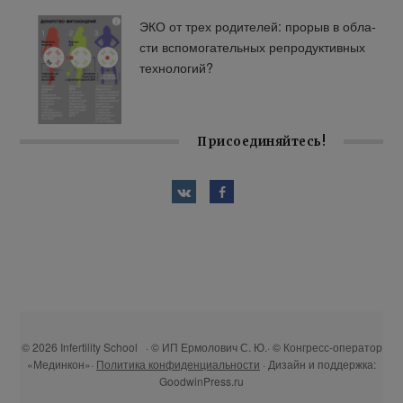
ЭКО от трех ро­ди­те­лей: про­рыв в об­ла­
сти вспо­мо­га­тель­ных ре­про­дук­тив­ных
тех­но­ло­гий?
Присоединяйтесь!
© 2026 Infertility School · © ИП Ермолович С. Ю.· © Конгресс-оператор
«Мединкон»·
Политика конфиденциальности
· Дизайн и поддержка:
GoodwinPress.ru