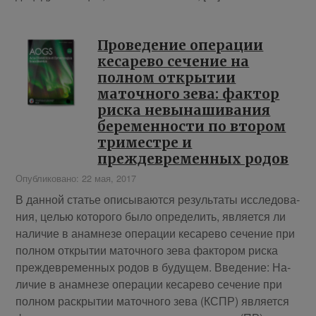
Проведение операции
кесарево сечение на
полном открытии
маточного зева: фактор
риска невынашивания
беременности по втором
триместре и
преждевременных родов
Опубликовано: 22 мая, 2017
В дан­ной ста­тье опи­сы­ва­ют­ся ре­зуль­та­ты ис­сле­до­ва­
ния, це­лью ко­то­ро­го бы­ло опре­де­лить, яв­ля­ет­ся ли
на­ли­чие в ана­мне­зе опе­ра­ции ке­са­ре­во се­че­ние при
пол­ном от­кры­тии ма­точ­но­го зе­ва фак­то­ром рис­ка
преж­девре­мен­ных ро­дов в бу­дущем. Вве­де­ние: На­
ли­чие в ана­мне­зе опе­ра­ции ке­са­ре­во се­че­ние при
пол­ном рас­кры­тии ма­точ­но­го зе­ва (КСПР) яв­ля­ет­ся