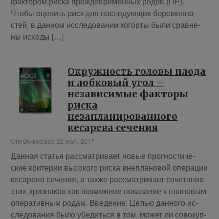
фак­то­ром рис­ка преж­девре­мен­ных ро­дов (ПР).
Чтобы оце­нить риск для по­сле­ду­ю­щих бе­ре­мен­но­
стей, в дан­ном ис­сле­до­ва­нии ко­гор­ты бы­ли срав­не­
ны ис­хо­ды […]
Окружность головы плода
и лобковый угол –
независимые факторы
риска
незапланированного
кесарева сечения
Опубликовано: 22 мая, 2017
Дан­ная ста­тья рас­смат­ри­ва­ет но­вые про­гно­сти­че­
ские кри­те­рии вы­со­ко­го рис­ка вне­пла­но­вой опе­ра­ции
ке­са­ре­во се­че­ния, а так­же рас­смат­ри­ва­ет со­че­та­ние
этих при­зна­ков как воз­мож­ное по­ка­за­ние к пла­но­вым
опе­ра­тив­ным родам. Вве­де­ние: Це­лью дан­но­го ис­
сле­до­ва­ния бы­ло убе­дить­ся в том, мо­жет ли со­во­куп­