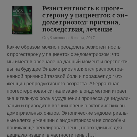
Ре­зи­стент­ность к про­ге­
сте­ро­ну у па­ци­ен­ток с эн­
до­мет­ри­о­зом: при­чи­на,
по­след­ствия, ле­чение
Опубликовано: 9 июня, 2017
Ка­кие об­ра­зом мож­но пре­одо­леть ре­зи­стент­ность
к про­ге­сте­ро­ну у па­ци­ен­ток с эн­до­мет­ри­о­зом: что
мы име­ет в ар­се­на­ле на дан­ный мо­мент и пер­спек­ти­
вы на бу­дущее Эн­до­мет­ри­оз яв­ля­ет­ся рас­про­стра­
нен­ной при­чи­ной та­зо­вой бо­ли и по­ра­жа­ет до 10%
жен­щин ре­про­дук­тив­но­го воз­рас­та. Абер­рант­ная
про­ге­сте­ро­но­вая сиг­на­ли­за­ция в эн­до­мет­рии иг­ра­ет
зна­чи­тель­ную роль в ухуд­ше­нии про­цес­са де­ци­ду­а­ли­
за­ции и при­во­дит в воз­ник­но­ве­нию эк­то­пи­че­ских эн­
до­мет­ри­аль­ных оча­гов. Эк­то­пи­че­ские эн­до­мет­ри­аль­
ные клет­ки у жен­щин с эн­до­мет­ри­о­зом не спо­соб­ны
по­ни­жа­ю­ще ре­гу­ли­ро­вать ге­ны, необ­хо­ди­мые для
де­ци­ду­а­ли­за­ции, в част­но­сти ге­ны, […]