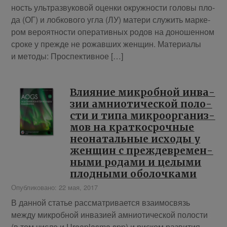
ность уль­тра­зву­ко­вой оцен­ки окруж­но­сти го­ло­вы пло­
да (ОГ) и лоб­ко­во­го уг­ла (ЛУ) ма­те­ри слу­жить мар­ке­
ром ве­ро­ят­но­сти опе­ра­тив­ных ро­дов на до­но­шен­ном
сро­ке у преж­де не ро­жав­ших женщин. Ма­те­ри­а­лы
и ме­то­ды: Про­спек­тив­ное […]
Вли­я­ние мик­роб­ной ин­ва­
зии ам­нио­ти­че­ской по­ло­
сти и ти­па мик­ро­ор­га­низ­
мов на крат­ко­сроч­ные
нео­на­таль­ные ис­хо­ды у
жен­щин с преж­девре­мен­
ны­ми ро­да­ми и це­лы­ми
плод­ны­ми обо­лоч­ка­ми
Опубликовано: 22 мая, 2017
В данной статье рассматривается взаимосвязь
между микробной инвазией амниотической полости
(в том числе и Ureaplasma spp) и риском развития