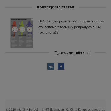
Популярные статьи
ЭКО от трех ро­ди­те­лей: про­рыв в об­ла­
сти вспо­мо­га­тель­ных ре­про­дук­тив­ных
тех­но­ло­гий?
Присоединяйтесь!
© 2026 Infertility School · © ИП Ермолович С. Ю.· © Конгресс-оператор