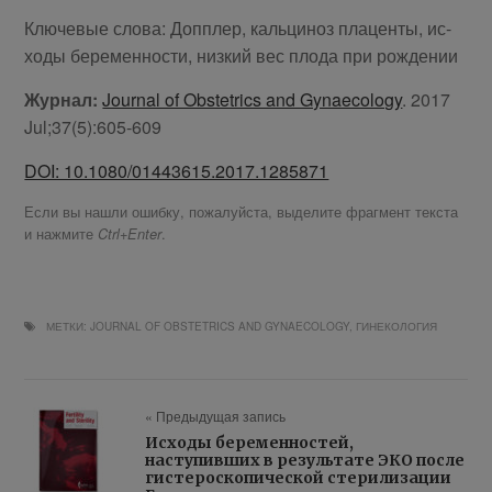
Клю­че­вые сло­ва: Доп­плер, каль­ци­ноз пла­цен­ты, ис­
хо­ды бе­ре­мен­но­сти, низ­кий вес пло­да при рож­дении
Журнал:
Journal of Obstetrics and Gynaecology
. 2017
Jul;37(5):605-609
DOI: 10.1080/01443615.2017.1285871
Если вы нашли ошибку, пожалуйста, выделите фрагмент текста
и нажмите
.
Ctrl+Enter
МЕТКИ:
JOURNAL OF OBSTETRICS AND GYNAECOLOGY
,
ГИНЕКОЛОГИЯ
« Предыдущая запись
Исходы беременностей,
наступивших в результате ЭКО после
гистероскопической стерилизации