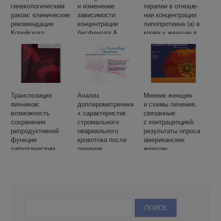
гинекологическим
и изменение
те­ра­пии в от­но­ше­
раком: клинические
зависимости
нии кон­цен­тра­ции
рекомендации
концентрации
ли­по­про­те­и­на (а) в
Корейского
бисфенола A
кро­ви у жен­щин в
общества по
в моче
пе­ри­од пост­ме­но­
сохранению
и результатов
па­у­зы: си­стем­ный
фертильности
экстракорпорально
об­зор и ме­та-ана­
го оплодотворения
лиз
среди женщин
из клиник
репродукции
Транспозиция
Анализ
Мнение женщин
яичников:
доплерометричеки
и схемы лечения,
возможность
х характеристик
связанные
сохранения
стромального
с контрацепцией:
репродуктивной
овариального
результаты опроса
функции
кровотока после
американских
хирургическим
лечения
женщин
способом
метформином по
сравнению с
применением
этинилэстрадиола
и ципротерона
ацетата у женщин
с синдромом
поликистозных