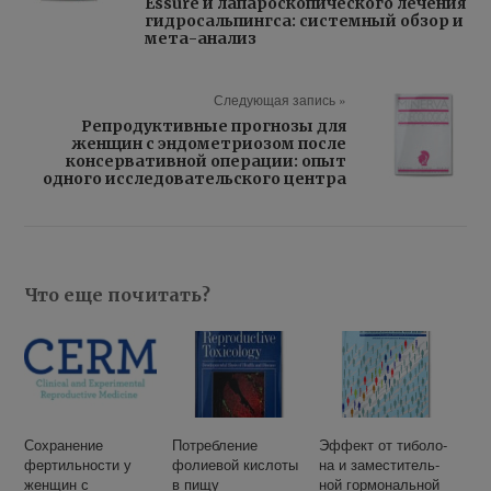
Essure и лапароскопического лечения
гидросальпингса: системный обзор и
мета-анализ
Следующая запись »
Репродуктивные прогнозы для
женщин с эндометриозом после
консервативной операции: опыт
одного исследовательского центра
Что еще почитать?
Сохранение
Потребление
Эф­фект от ти­бо­ло­
фертильности у
фолиевой кислоты
на и за­ме­сти­тель­
женщин с
в пищу
ной гор­мо­наль­ной