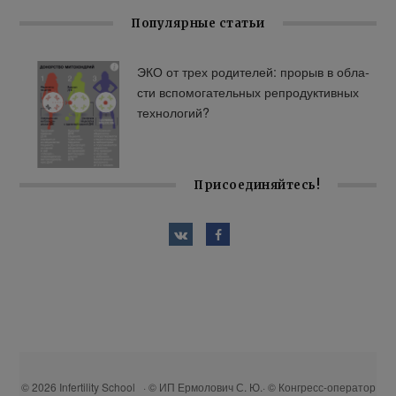
Популярные статьи
ЭКО от трех ро­ди­те­лей: про­рыв в об­ла­
сти вспо­мо­га­тель­ных ре­про­дук­тив­ных
тех­но­ло­гий?
Присоединяйтесь!
© 2026 Infertility School · © ИП Ермолович С. Ю.· © Конгресс-оператор