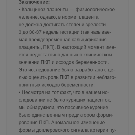
За­клю­чение:
• Каль­ци­ноз пла­цен­ты — физио­ло­ги­че­ское
яв­ле­ние, од­на­ко, в нор­ме пла­цен­та
не долж­на до­сти­гать сте­пе­ни зре­ло­сти
3 до 36-37 недель ге­ста­ции (так на­зы­ва­е­
мая преж­девре­мен­ная каль­ци­фи­ка­ция
пла­цен­ты, ПКП). В на­сто­я­щий мо­мент име­
ет­ся недо­ста­точ­но дан­ных о кли­ни­че­ском
зна­че­нии ПКП и ис­хо­дов бе­ре­мен­но­сти.
Это ис­сле­до­ва­ние бы­ло раз­ра­бо­та­но с це­
лью оце­нить роль ПКП в раз­ви­тии небла­го­
при­ят­ных ис­хо­дов бе­ре­мен­ности.
• Несмот­ря на тот факт, что в на­шем ис­
сле­до­ва­нии не бы­ло ку­ря­щих па­ци­ен­ток,
мы об­на­ру­жи­ли, что пас­сив­ное ку­ре­ние
бы­ло един­ствен­ным пре­дик­то­ром фор­ми­
ро­ва­ния ПКП. Ано­маль­ное из­ме­не­ние
фор­мы до­пле­ров­ско­го сиг­на­ла ар­те­рии пу­