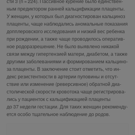
сти 3 (n = 224). Пас­сив­ное ку­ре­ние бы­ло един­ствен­
ным пре­дик­то­ром ран­ней каль­ци­фи­ка­ции пла­цен­ты.
У жен­щин, у ко­то­рых был ди­а­гно­сти­ро­ван каль­ци­ноз
пла­цен­ты, ча­ще на­блю­да­лись ано­маль­ные по­ка­за­ния
доп­пле­ров­ско­го ис­сле­до­ва­ния и низ­кий вес ре­бен­ка
при рож­де­нии, а так­же ча­ще про­во­ди­лось опе­ра­тив­
ное ро­до­раз­ре­ше­ние. Не бы­ло вы­яв­ле­но ни­ка­кой
свя­зи меж­ду ги­пер­тен­зи­ей ма­те­ри, диа­бе­том, а так­же
дру­ги­ми за­боле­ва­ни­я­ми и фор­ми­ро­ва­ни­ем каль­ци­но­
за пла­цен­ты. В за­клю­че­ние сто­ит от­ме­тить, что ин­
декс ре­зи­стент­но­сти в ар­те­рии пу­по­ви­ны и от­сут­
ствие или из­ме­не­ние (ре­вер­сив­ное) об­рат­ной диа­
сто­ли­че­ской ско­ро­сти кро­во­то­ка ча­ще ре­ги­стри­ро­ва­
лись у па­ци­ен­ток с каль­ци­фи­ка­ци­ей пла­цен­ты
до 37 неде­ли ге­ста­ции. Для та­ких жен­щин ре­ко­мен­ду­
ет­ся осо­бо тща­тель­ное на­блю­де­ние до родов.