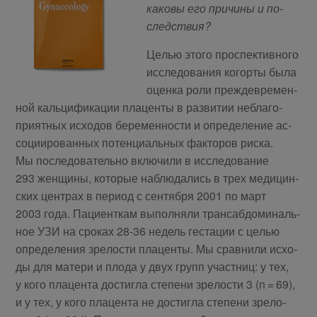
ка­ко­вы его при­чи­ны и по­
след­ствия?
Це­лью это­го про­спек­тив­но­го
ис­сле­до­ва­ния ко­гор­ты бы­ла
оцен­ка ро­ли преж­девре­мен­
ной каль­ци­фи­ка­ции пла­цен­ты в раз­ви­тии небла­го­
при­ят­ных ис­хо­дов бе­ре­мен­но­сти и опре­де­ле­ние ас­
со­ци­и­ро­ван­ных по­тен­ци­аль­ных фак­то­ров рис­ка.
Мы по­сле­до­ва­тель­но вклю­чи­ли в ис­сле­до­ва­ние
293 жен­щи­ны, ко­то­рые на­блю­да­лись в трех ме­ди­цин­
ских цен­трах в пе­ри­од с сен­тяб­ря 2001 по март
2003 го­да. Па­ци­ент­кам вы­пол­ня­ли тран­саб­до­ми­наль­
ное УЗИ на сро­ках 28-36 недель ге­ста­ции с це­лью
опре­де­ле­ния зре­ло­сти пла­цен­ты. Мы срав­ни­ли ис­хо­
ды для ма­те­ри и пло­да у двух групп участ­ниц: у тех,
у ко­го пла­цен­та до­стиг­ла сте­пе­ни зре­ло­сти 3 (n = 69),
и у тех, у ко­го пла­цен­та не до­стиг­ла сте­пе­ни зре­ло­