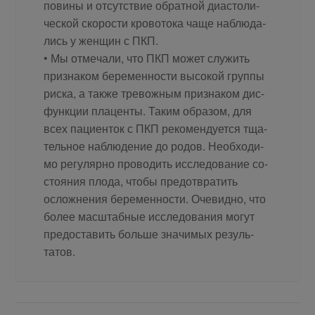
по­ви­ны и от­сут­ствие об­рат­ной диа­сто­ли­
че­ской ско­ро­сти кро­во­то­ка ча­ще на­блю­да­
лись у жен­щин с ПКП.
• Мы от­ме­ча­ли, что ПКП мо­жет слу­жить
при­зна­ком бе­ре­мен­но­сти вы­со­кой груп­пы
рис­ка, а так­же тре­вож­ным при­зна­ком дис­
функ­ции пла­цен­ты. Та­ким об­ра­зом, для
всех па­ци­ен­ток с ПКП ре­ко­мен­ду­ет­ся тща­
тель­ное на­блю­де­ние до ро­дов. Необ­хо­ди­
мо ре­гу­ляр­но про­во­дить ис­сле­до­ва­ние со­
сто­я­ния пло­да, чтобы предот­вра­тить
ослож­не­ния бе­ре­мен­но­сти. Оче­вид­но, что
бо­лее мас­штаб­ные ис­сле­до­ва­ния мо­гут
предо­ста­вить боль­ше зна­чи­мых ре­зуль­
татов.