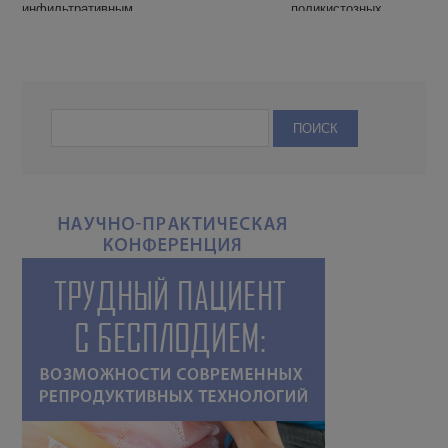
инфильтративным
поликистозных
эндометриозом.
яичников: кросс-
секционное
исследование