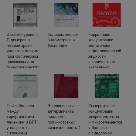
Высокий уровень
Колоректальный
Корреляция
D-димеров в
эндометриоз и
концентрации
плазме крови
бесплодие.
мелатонина
является плохим
в фолликулярной
прогностическим
жидкости
признаком для
с количеством
гинекологических
антральных
опухолевых
фолликулов
заболеваний в
и исходами
Восточной Африке:
экстракорпорально
систематический
го оплодотворения
обзор и мета-
у женщин,
анализ
прошедших
лечение
Поиск баланса
Эволюционные
Сывороточные
с применением
между
детерминанты
концентрации
вспомогательных
хирургическим
синдрома
макроэлементов
репродуктивных
лечением и ВРТ
поликистозных
и микроэлементов
технологий
у пациенток
яичников: часть 2
у больных
с глубоким
с синдромом