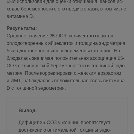
был ис­поль­зо­ван для оцен­ки от­но­ше­ния шан­сов ис­
хо­дов бе­ре­мен­но­сти с его пре­дик­то­ра­ми, в том чис­ле
ви­та­ми­на D.
Ре­зуль­та­ты:
Сред­нее зна­че­ние 25-ООЗ, ко­ли­че­ство ооци­тов,
опло­до­тво­рен­ных яй­це­кле­ток и тол­щи­на эн­до­мет­рия
бы­ла до­сто­вер­но вы­ше у бе­ре­мен­ных жен­щин. На­
блю­да­лась зна­чи­мая по­ло­жи­тель­ная ас­со­ци­а­ция 25-
ООЗ с кли­ни­че­ской бе­ре­мен­но­стью и тол­щи­ной эн­до­
мет­рия. По­сле кор­рек­ти­ров­ки с жен­ским воз­рас­том
и ИМТ, на­блю­да­лась по­ло­жи­тель­ная связь ви­та­ми­на
D с тол­щи­ной эн­до­мет­рия.
Вы­вод:
Де­фи­цит 25-ООЗ у жен­щин пре­пят­ству­ет
до­сти­же­нию оп­ти­маль­ной тол­щи­ны эн­до­