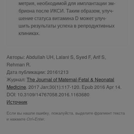
мет­рия, необ­хо­ди­мой для им­план­та­ции эм­
бри­о­на по­сле ИКСИ. Та­ким об­ра­зом, улуч­
ше­ние ста­ту­са ви­та­ми­на D мо­жет улуч­
шить ре­зуль­та­ты успе­ха в ре­про­дук­тив­ных
кли­ни­ках.
Ав­то­ры:
Abdullah UH, Lalani S, Syed F, Arif S,
Rehman R.
Да­та пуб­ли­ка­ции:
20161213
Жур­нал:
The Journal of Maternal-Fetal & Neonatal
Medicine
. 2017 Jan;30(1):117-120. Epub 2016 Apr 14.
DOI:
10.3109/14767058.2016.1163680
Ис­точ­ник
Если вы нашли ошибку, пожалуйста, выделите фрагмент текста
и нажмите
.
Ctrl+Enter