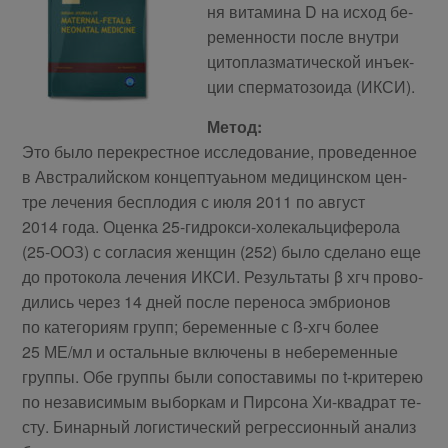
ня ви­та­ми­на D на ис­ход бе­
ре­мен­но­сти по­сле внут­ри
ци­то­плаз­ма­ти­че­ской инъ­ек­
ции спер­ма­то­зо­и­да (ИКСИ).
Ме­тод:
Это бы­ло пе­ре­крест­ное ис­сле­до­ва­ние, про­ве­ден­ное
в Ав­стра­лий­ском кон­цеп­ту­аь­ном ме­ди­цин­ском цен­
тре ле­че­ния бес­пло­дия с июля 2011 по ав­густ
2014 го­да. Оцен­ка 25-гид­рок­си-хо­ле­каль­ци­фе­ро­ла
(25-ООЗ) с со­гла­сия жен­щин (252) бы­ло сде­ла­но еще
до про­то­ко­ла ле­че­ния ИКСИ. Ре­зуль­та­ты β хгч про­во­
ди­лись через 14 дней по­сле пе­ре­но­са эм­бри­о­нов
по ка­те­го­ри­ям групп; бе­ре­мен­ные с ß-хгч бо­лее
25 МЕ/мл и осталь­ные вклю­че­ны в небе­ре­мен­ные
груп­пы. Обе груп­пы бы­ли со­по­ста­ви­мы по t-кри­те­рею
по неза­ви­си­мым вы­бор­кам и Пир­со­на Хи-квад­рат те­
сту. Би­нар­ный ло­ги­сти­че­ский ре­грес­си­он­ный ана­лиз