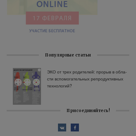
Популярные статьи
ЭКО от трех ро­ди­те­лей: про­рыв в об­ла­
сти вспо­мо­га­тель­ных ре­про­дук­тив­ных
тех­но­ло­гий?
Присоединяйтесь!