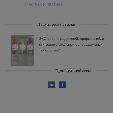
Популярные статьи
ЭКО от трех ро­ди­те­лей: про­рыв в об­ла­
сти вспо­мо­га­тель­ных ре­про­дук­тив­ных
тех­но­ло­гий?
Присоединяйтесь!