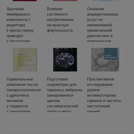
Удаление
Влияние
Оказание
мембранного
системного
аккредитованных
компонента-1
изотретиноина
услуг по
рецептора
на мужскую
неинвазивной
к прогестерону
фертильность
пренатальной
приводит
диагностике и
к бесплодию
практические
у женщин
рекомендации
и к образованию
кист в эндометрии
Гормональные
Подготовка
Проспективное
изменения после
эндометрия для
исследование
лапароскопическог
переноса эмбриона
уровня
о дриллинга
замороженных
антимюллерова
яичников
циклов:
гормона и частоты
у пациенток
систематический
наступления
с синдромом
обзор и мета-
ранней
поликистозных
анализ.
естественной
яичников.
менопаузы