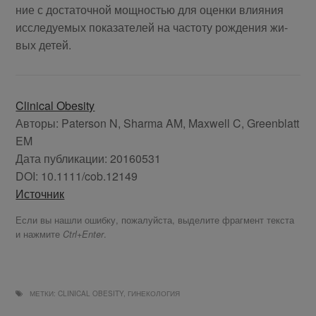
ние с до­ста­точ­ной мощ­но­стью для оцен­ки вли­я­ния
ис­сле­ду­е­мых по­ка­за­те­лей на ча­сто­ту рож­де­ния жи­
вых детей.
Clinical Obesity
Авторы:
Paterson N, Sharma AM, Maxwell C, Greenblatt
EM
Дата публикации:
20160531
DOI:
10.1111/cob.12149
Источник
Если вы нашли ошибку, пожалуйста, выделите фрагмент текста
и нажмите
.
Ctrl+Enter
МЕТКИ:
CLINICAL OBESITY
,
ГИНЕКОЛОГИЯ