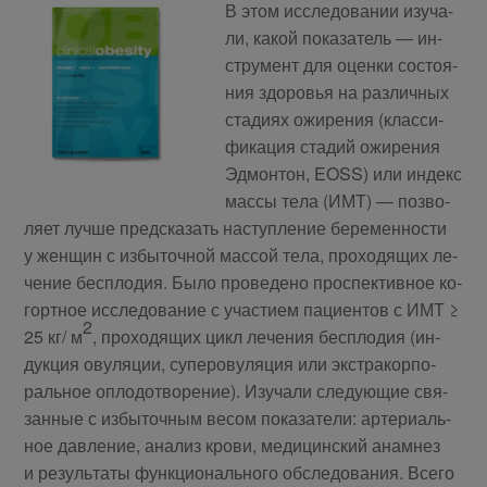
В этом ис­сле­до­ва­нии изу­ча­
ли, ка­кой по­ка­за­тель — ин­
стру­мент для оцен­ки со­сто­я­
ния здо­ро­вья на раз­лич­ных
ста­ди­ях ожи­ре­ния (клас­си­
фи­ка­ция ста­дий ожи­ре­ния
Эд­мон­тон, EOSS) или ин­декс
мас­сы те­ла (ИМТ) — поз­во­
ля­ет луч­ше пред­ска­зать на­ступ­ле­ние бе­ре­мен­но­сти
у жен­щин с из­бы­точ­ной мас­сой те­ла, про­хо­дя­щих ле­
че­ние бес­пло­дия. Бы­ло про­ве­де­но про­спек­тив­ное ко­
горт­ное ис­сле­до­ва­ние с уча­сти­ем па­ци­ен­тов с ИМТ ≥
2
25 кг/ м
, про­хо­дя­щих цикл ле­че­ния бес­пло­дия (ин­
дук­ция ову­ля­ции, су­перо­ву­ля­ция или экс­тра­кор­по­
раль­ное опло­до­тво­ре­ние). Изу­ча­ли сле­ду­ю­щие свя­
зан­ные с из­бы­точ­ным ве­сом по­ка­за­те­ли: ар­те­ри­аль­
ное дав­ле­ние, ана­лиз кро­ви, ме­ди­цин­ский ана­мнез
и ре­зуль­та­ты функ­ци­о­наль­но­го об­сле­до­ва­ния. Все­го