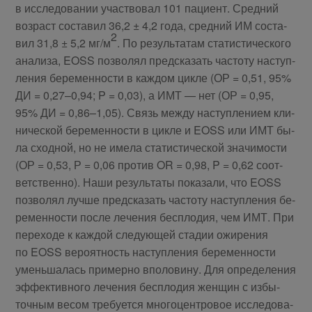
в ис­сле­до­ва­нии участ­во­вал 101 па­ци­ент. Сред­ний
воз­раст со­ста­вил 36,2 ± 4,2 го­да, сред­ний ИМ со­ста­
2
вил 31,8 ± 5,2 мг/м
. По ре­зуль­та­там ста­ти­сти­че­ско­го
ана­ли­за, EOSS поз­во­лял пред­ска­зать ча­сто­ту на­ступ­
ле­ния бе­ре­мен­но­сти в каж­дом цик­ле (ОР = 0,51, 95%
ДИ = 0,27–0,94; P = 0,03), а ИМТ — нет (ОР = 0,95,
95% ДИ = 0,86–1,05). Связь меж­ду на­ступ­ле­ни­ем кли­
ни­че­ской бе­ре­мен­но­сти в цик­ле и EOSS или ИМТ бы­
ла сход­ной, но не име­ла ста­ти­сти­че­ской зна­чи­мо­сти
(ОР = 0,53, Р = 0,06 про­тив OR = 0,98, P = 0,62 со­от­
вет­ствен­но). На­ши ре­зуль­та­ты по­ка­за­ли, что EOSS
поз­во­лял луч­ше пред­ска­зать ча­сто­ту на­ступ­ле­ния бе­
ре­мен­но­сти по­сле ле­че­ния бес­пло­дия, чем ИМТ. При
пе­ре­хо­де к каж­дой сле­ду­ю­щей ста­дии ожи­ре­ния
по EOSS ве­ро­ят­ность на­ступ­ле­ния бе­ре­мен­но­сти
умень­ша­лась при­мер­но впо­ло­ви­ну. Для опре­де­ле­ния
эф­фек­тив­но­го ле­че­ния бес­пло­дия жен­щин с из­бы­
точ­ным ве­сом тре­бу­ет­ся мно­го­цен­тро­вое ис­сле­до­ва­