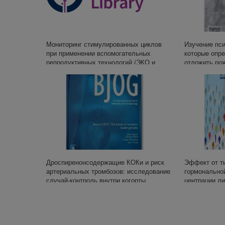
Мониторинг стимулированных циклов
Изучение пс
при применении вспомогательных
которые опр
репродуктивных технологий (ЭКО и
отложить ро
ИКСИ)
Дроспиренонсодержащие КОКи и риск
Эф­фект от ти­
артериальных тромбозов: исследование
гор­мо­наль­но
случай-контроль внутри когорты
цен­тра­ции ли­
жен­щин в пе­р
стем­ный об­зо