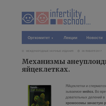
Оргкомитет
Лекции
Новости
МЕЖДУНАРОДНЫЕ НАУЧНЫЕ ИЗДАНИЯ
06 ЯНВАРЯ 2017
Механизмы анеуплоиди
яйцеклетках.
Яй­це­клет­ки и спер­ма­то­з
зы­ва­е­мое
мей­оз.
Во вре­
до­ва­тель­ных де­ле­ний в 
хро­мо­со­мы за­ча­стую 