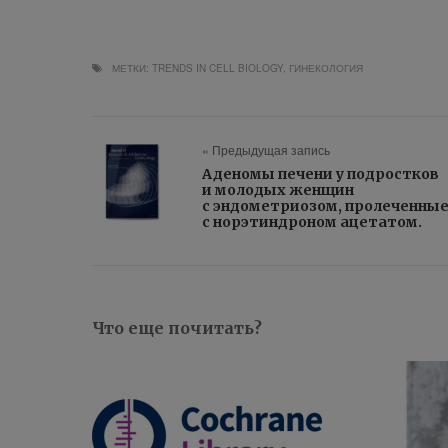
МЕТКИ:
TRENDS IN CELL BIOLOGY
,
ГИНЕКОЛОГИЯ
« Предыдущая запись
Аденомы печени у подростков
и молодых женщин
с эндометриозом, пролеченны
с норэтиндроном ацетатом.
Что еще почитать?