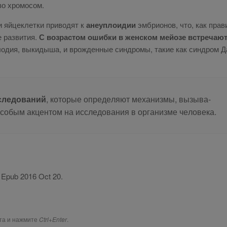
во хро­мо­сом.
 яй­це­клет­ки при­во­дят к
ане­уп­ло­и­дии
эм­бри­о­нов, что, как пра­в
е раз­ви­тия.
С воз­рас­том ошиб­ки в жен­ском мей­о­зе встре­ча­ют
­пло­дия, вы­ки­ды­ша, и врож­ден­ные син­дро­мы, та­кие как син­дром Д
сле­до­ва­ний
, ко­то­рые опре­де­ля­ют ме­ха­низ­мы, вы­зы­ва­
о­бым ак­цен­том на ис­сле­до­ва­ния в ор­га­низ­ме че­ло­ве­ка.
. Epub 2016 Oct 20.
ста и нажмите
Ctrl+Enter
.