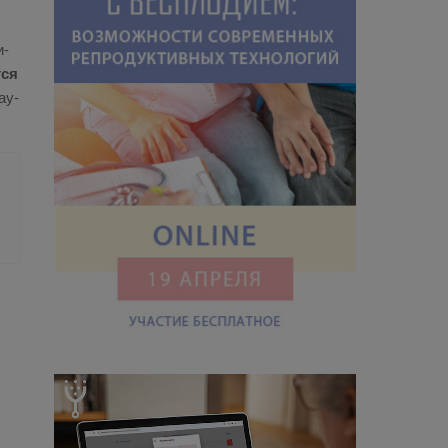
и­
­ся
а­у­