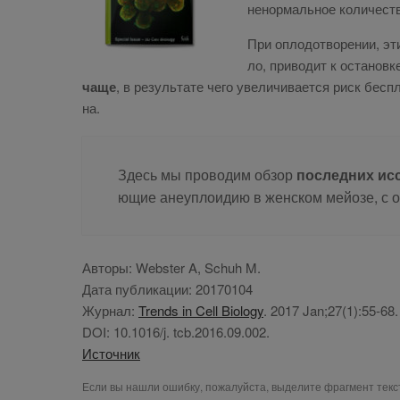
ненор­маль­ное ко­ли­че­ст
При опло­до­тво­ре­нии, эти
ло, при­во­дит к оста­нов­к
ча­ще
, в ре­зуль­та­те че­го уве­ли­чи­ва­ет­ся риск бес
на.
Здесь мы про­во­дим об­зор
по­след­них ис­
ю­щие ане­уп­ло­и­дию в жен­ском мей­о­зе, с ос
Ав­то­ры:
Webster A, Schuh M.
Да­та пуб­ли­ка­ции:
20170104
Жур­нал:
Trends in Cell Biology
. 2017 Jan;27(1):55-68
DOI:
10.1016/j. tcb.2016.09.002.
Ис­точ­ник
Если вы нашли ошибку, пожалуйста, выделите фрагмент тек