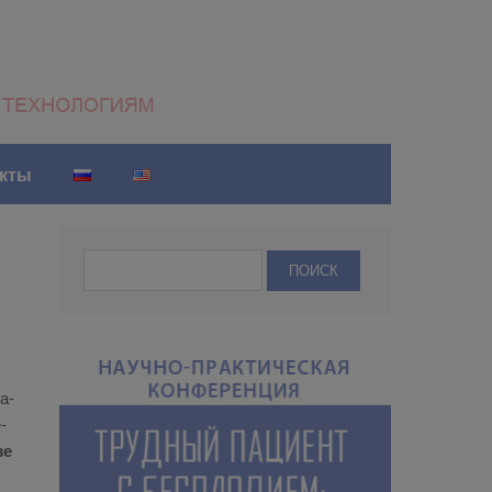
акты
на­
­
зе