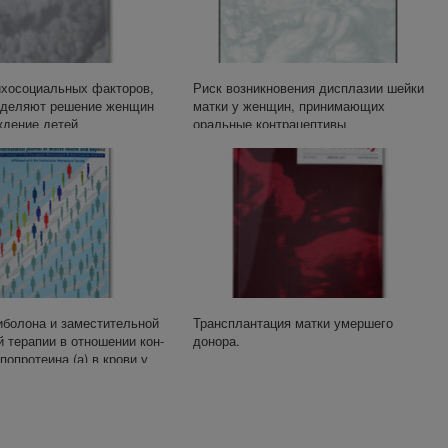
ихосоциальных факторов,
Риск возникновения дисплазии шейки
еделяют решение женщин
матки у женщин, принимающих
ждение детей
оральные контрацептивы
бо­ло­на и за­ме­сти­тель­ной
Трансплантация матки умершего
й те­ра­пии в от­но­ше­нии кон­
донора.
по­про­те­и­на (а) в кро­ви у
и­од пост­ме­но­па­у­зы: си­
р и ме­та-ана­лиз