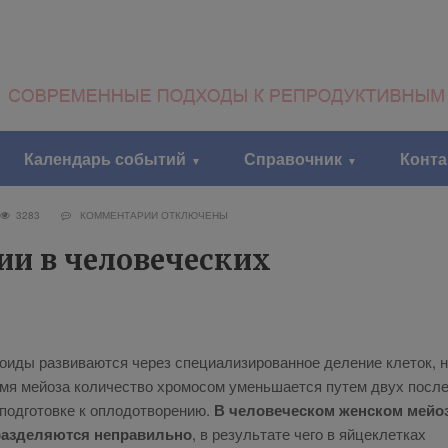
Календарь событий
Справочник
Конт
3283
КОММЕНТАРИИ
ОТКЛЮЧЕНЫ
и в человеческих
о­и­ды раз­ви­ва­ют­ся через спе­ци­а­ли­зи­ро­ван­ное де­ле­ние кле­ток, 
мя мей­о­за ко­ли­че­ство хро­мо­сом умень­ша­ет­ся пу­тем двух по­сле
под­го­тов­ке к опло­до­тво­ре­нию.
В че­ло­ве­че­ском жен­ском мей­о­
раз­де­ля­ют­ся непра­виль­но
, в ре­зуль­та­те че­го в яй­це­клет­ках