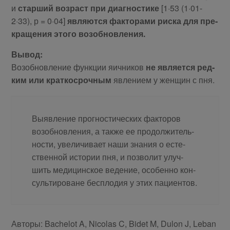
и
стар­ший воз­раст при ди­а­гно­сти­ке
[1·53 (1·01-
2·33), р = 0·04]
яв­ля­ют­ся фак­то­ра­ми рис­ка для пре­
кра­ще­ния это­го воз­об­нов­ле­ния.
Вы­вод:
Воз­об­нов­ле­ние функ­ции яич­ни­ков
не яв­ля­ет­ся ред­
ким или крат­ко­сроч­ным
яв­ле­ни­ем у жен­щин с пня.
Вы­яв­ле­ние про­гно­сти­че­ских фак­то­ров
воз­об­нов­ле­ния, а так­же ее про­дол­жи­тель­
но­сти, уве­ли­чи­ва­ет на­ши зна­ния о есте­
ствен­ной ис­то­рии пня, и поз­во­лит улуч­
шить ме­ди­цин­ское ве­де­ние, осо­бен­но кон­
суль­ти­ро­ване бес­пло­дия у этих па­ци­ен­тов.
Авторы: Bachelot A, Nicolas C, Bidet M, Dulon J, Leban