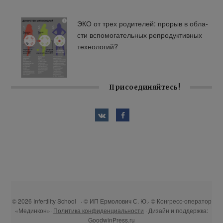
ЭКО от трех ро­ди­те­лей: про­рыв в об­ла­
сти вспо­мо­га­тель­ных ре­про­дук­тив­ных
тех­но­ло­гий?
Присоединяйтесь!
© 2026 Infertility School · © ИП Ермолович С. Ю.· © Конгресс-оператор
«Мединкон»·
Политика конфиденциальности
· Дизайн и поддержка:
GoodwinPress.ru