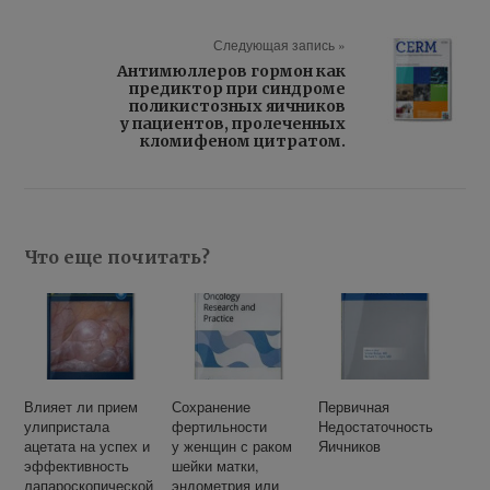
Следующая запись »
Антимюллеров гормон как
предиктор при синдроме
поликистозных яичников
у пациентов, пролеченных
кломифеном цитратом.
Что еще почитать?
Влияет ли прием
Сохранение
Первичная
улипристала
фертильности
Недостаточность
ацетата на успех и
у женщин с раком
Яичников
эффективность
шейки матки,
лапароскопической
эндометрия или