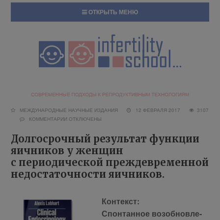
ОТКРЫТЬ МЕНЮ
МЕЖДУНАРОДНЫЕ НАУЧНЫЕ ИЗДАНИЯ
12 ФЕВРАЛЯ 2017
3107
КОММЕНТАРИИ
ОТКЛЮЧЕНЫ
Долгосрочный результат функции
яичников у женщин
с периодической преждевременной
недостаточности яичников.
Кон­текст:
Спон­тан­ное воз­об­нов­ле­