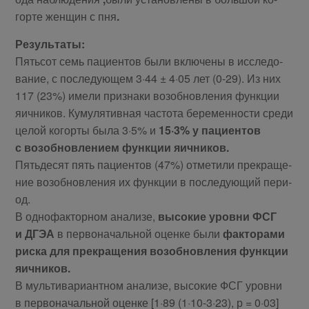
гор­те жен­щин с пня
.
Ре­зуль­та­ты:
Пять­сот семь па­ци­ен­тов бы­ли вклю­че­ны в ис­сле­до­
ва­ние, с по­сле­ду­ю­щем 3·44 ± 4·05 лет (0-29). Из них
117 (23%) име­ли при­зна­ки воз­об­нов­ле­ния функ­ции
яич­ни­ков. Ку­му­ля­тив­ная ча­сто­та бе­ре­мен­но­сти сре­ди
це­лой ко­гор­ты бы­ла 3·5% и
15·3% у па­ци­ен­тов
с воз­об­нов­ле­ни­ем функ­ции яич­ни­ков.
Пять­де­сят пять па­ци­ен­тов (47%) от­ме­ти­ли пре­кра­ще­
ние воз­об­нов­ле­ния их функ­ции в по­сле­ду­ю­щий пе­ри­
од.
В од­но­фак­тор­ном ана­ли­зе,
вы­со­кие уров­ни ФСГ
и ДГЭА
в пер­во­на­чаль­ной оцен­ке бы­ли
фак­то­ра­ми
рис­ка для пре­кра­ще­ния воз­об­нов­ле­ния функ­ции
яич­ни­ков.
В муль­ти­ва­ри­ант­ном ана­ли­зе, вы­со­кие ФСГ уров­ни
в пер­во­на­чаль­ной оцен­ке [1·89 (1·10-3·23), р = 0·03]