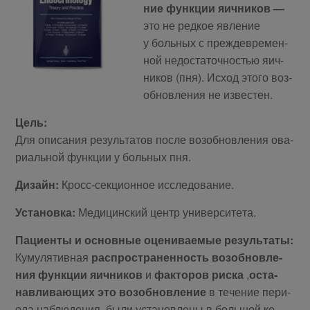
ние функ­ции яич­ни­ков —
это не ред­кое яв­ле­ние
у боль­ных с преж­девре­мен­
ной недо­ста­точ­но­стью яич­
ни­ков (пня). Ис­ход это­го воз­
об­нов­ле­ния не из­ве­стен.
Цель:
Для опи­са­ния ре­зуль­та­тов по­сле воз­об­нов­ле­ния ова­
ри­аль­ной функ­ции у боль­ных пня.
Ди­зайн:
Кросс-сек­ци­он­ное ис­сле­до­ва­ние.
Уста­нов­ка:
Ме­ди­цин­ский центр уни­вер­си­те­та.
Па­ци­ен­ты и ос­нов­ные оце­ни­ва­е­мые ре­зуль­та­ты:
Ку­му­ля­тив­ная
рас­про­стра­нен­ность воз­об­нов­ле­
ния функ­ции яич­ни­ков
и
фак­то­ров рис­ка
,
оста­
нав­ли­ва­ю­щих это воз­об­нов­ле­ние
в те­че­ние пе­ри­
о­да на­блю­де­ния
,
бы­ли уста­нов­ле­ны в боль­шой ко­