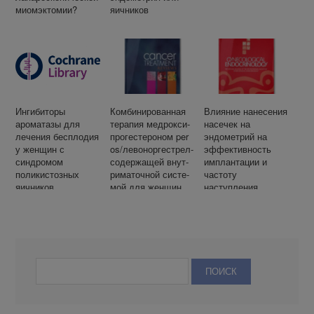
миомэктомии?
яичников
Ингибиторы
Ком­би­ни­ро­ван­ная
Влияние нанесения
ароматазы для
те­ра­пия медрок­си­
насечек на
лечения бесплодия
про­ге­сте­ро­ном per
эндометрий на
у женщин с
os/ле­во­нор­ге­стрел­
эффективность
синдромом
со­дер­жа­щей внут­
имплантации и
поликистозных
ри­ма­точ­ной си­сте­
частоту
яичников
мой для жен­щин
наступления
с ра­ком эн­до­мет­
клинической
рия IA ста­дии
беременности