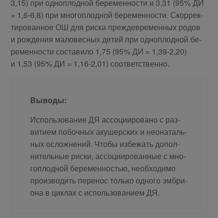
3,15) при од­но­плод­ной бе­ре­мен­но­сти и 3,31 (95% ДИ
= 1,6-6,8) при мно­го­плод­ной бе­ре­мен­но­сти. Скор­рек­
ти­ро­ван­ное ОШ для рис­ка преж­девре­мен­ных ро­дов
и рож­де­ния ма­ло­вес­ных де­тей при од­но­плод­ной бе­
ре­мен­но­сти со­ста­ви­ло 1,75 (95% ДИ = 1,39-2,20)
и 1,53 (95% ДИ = 1,16-2,01) со­от­вет­ствен­но.
Вы­во­ды:
Ис­поль­зо­ва­ние ДЯ ас­со­ци­и­ро­ва­но с раз­
ви­ти­ем по­боч­ных аку­шер­ских и нео­на­таль­
ных ослож­не­ний. Чтобы из­бе­жать до­пол­
ни­тель­ные рис­ки, ас­со­ци­и­ро­ван­ные с мно­
го­плод­ной бе­ре­мен­но­стью, необ­хо­ди­мо
про­из­во­дить пе­ре­нос толь­ко од­но­го эм­бри­
о­на в цик­лах с ис­поль­зо­ва­ни­ем ДЯ.