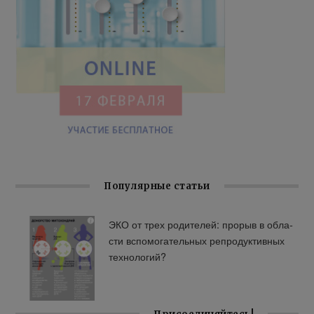
Популярные статьи
ЭКО от трех ро­ди­те­лей: про­рыв в об­ла­
сти вспо­мо­га­тель­ных ре­про­дук­тив­ных
тех­но­ло­гий?