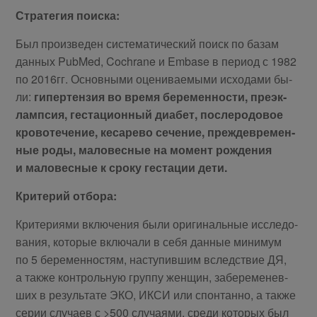
Стра­те­гия по­ис­ка:
Был про­из­ве­ден си­сте­ма­ти­че­ский по­иск по ба­зам
дан­ных PubMed, Cochrane и Embase в пе­ри­од с 1982
по 2016гг. Ос­нов­ны­ми оце­ни­ва­е­мы­ми ис­хо­да­ми бы­
ли:
ги­пер­тен­зия во вре­мя бе­ре­мен­но­сти, пре­эк­
ламп­сия, ге­ста­ци­он­ный диа­бет, по­сле­ро­до­вое
кро­во­те­че­ние, ке­са­ре­во се­че­ние, преж­девре­мен­
ные ро­ды, ма­ло­вес­ные на мо­мент рож­де­ния
и ма­ло­вес­ные к сро­ку ге­ста­ции де­ти.
Кри­те­рий от­бо­ра:
Кри­те­ри­я­ми вклю­че­ния бы­ли ори­ги­наль­ные ис­сле­до­
ва­ния, ко­то­рые вклю­ча­ли в се­бя дан­ные ми­ни­мум
по 5 бе­ре­мен­но­стям, на­сту­пив­шим вслед­ствие ДЯ,
а так­же кон­троль­ную груп­пу жен­щин, за­бе­ре­ме­нев­
ших в ре­зуль­та­те ЭКО, ИКСИ или спон­тан­но, а так­же
се­рии слу­ча­ев с >500 слу­ча­я­ми, сре­ди ко­то­рых был