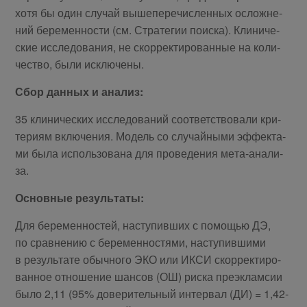
хо­тя бы один слу­чай вы­ше­пе­ре­чис­лен­ных ослож­не­
ний бе­ре­мен­но­сти (см. Стра­те­гии по­ис­ка). Кли­ни­че­
ские ис­сле­до­ва­ния, не скор­рек­ти­ро­ван­ные на ко­ли­
че­ство, бы­ли ис­клю­че­ны.
Сбор дан­ных и ана­лиз:
35 кли­ни­че­ских ис­сле­до­ва­ний со­от­вет­ство­ва­ли кри­
те­ри­ям вклю­че­ния. Мо­дель со слу­чай­ны­ми эф­фек­та­
ми бы­ла ис­поль­зо­ва­на для про­ве­де­ния ме­та-ана­ли­
за.
Ос­нов­ные ре­зуль­та­ты:
Для бе­ре­мен­но­стей, на­сту­пив­ших с по­мо­щью ДЭ,
по срав­не­нию с бе­ре­мен­но­стя­ми, на­сту­пив­ши­ми
в ре­зуль­та­те обыч­но­го ЭКО или ИКСИ скор­рек­ти­ро­
ван­ное от­но­ше­ние шан­сов (ОШ) рис­ка пре­эк­лам­сии
бы­ло 2,11 (95% до­ве­ри­тель­ный ин­тер­вал (ДИ) = 1,42-