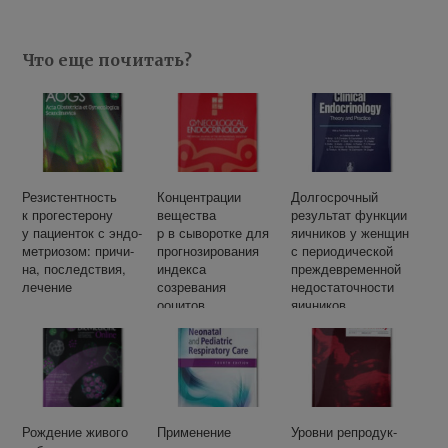
Что еще почитать?
Ре­зи­стент­ность
Концентрации
Долгосрочный
к про­ге­сте­ро­ну
вещества
результат функции
у па­ци­ен­ток с эн­до­
p в сыворотке для
яичников у женщин
мет­ри­о­зом: при­чи­
прогнозирования
с периодической
на, по­след­ствия,
индекса
преждевременной
ле­чение
созревания
недостаточности
ооцитов
яичников.
и клинической
беременности.
Рождение живого
Применение
Уров­ни ре­про­дук­