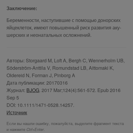
За­клю­че­ние:
Бе­ре­мен­но­сти, на­сту­пив­шие с по­мо­щью до­нор­ских
яй­це­кле­ток, име­ют по­вы­шен­ный риск раз­ви­тия аку­
шер­ских и нео­на­таль­ных ослож­не­ний.
Авторы:
Storgaard M, Loft A, Bergh C, Wennerholm UB,
Söderström-Anttila V, Romundstad LB, Aittomaki K,
Oldereid N, Forman J, Pinborg A
Дата публикации:
20170316
Журнал:
BJOG
. 2017 Mar;124(4):561-572. Epub 2016
Sep 5
DOI:
10.1111/1471-0528.14257.
Источник
Если вы нашли ошибку, пожалуйста, выделите фрагмент текста
и нажмите
.
Ctrl+Enter