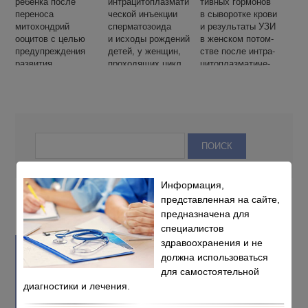
ребенка после
интрацитоплазмати
тив­ных гор­мо­нов
переноса
ческой инъекции
в сы­во­рот­ке кро­ви
митохондрий
сперматозоида
и ре­зуль­та­ты УЗИ
ооцитов с целью
и исходы рождений
в жен­ском потом­
предупреждения
детей, у женщин,
стве по­сле ин­тра­
развития
проходящих цикл
ци­то­плаз­ма­ти­че­
митохондриального
ЭКО
ской инъ­ек­ции
заболевания:
спер­ма­то­зо­и­да:
клинический
пер­вые ре­зуль­та­ты
случай
Информация,
представленная на сайте,
предназначена для
специалистов
здравоохранения и не
должна использоваться
для самостоятельной
диагностики и лечения.