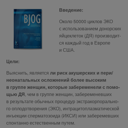
Вве­де­ние:
Око­ло 50000 цик­лов ЭКО
с ис­поль­зо­ва­ни­ем до­нор­ских
яй­це­кле­ток (ДЯ) про­из­во­дит­
ся каж­дый год в Ев­ро­пе
и США.
Це­ли:
Вы­яс­нить, яв­ля­ет­ся
ли риск аку­шер­ских и пе­ри/
нео­на­таль­ных ослож­не­ний бо­лее вы­со­ким
в груп­пе жен­щин, ко­то­рые за­бе­ре­ме­не­ли с по­мо­
щью ДЯ
, чем в груп­пе жен­щин, за­бе­ре­ме­нев­ших
в ре­зуль­та­те обыч­ных про­це­дур экс­тра­кор­по­раль­но­
го опло­до­тво­ре­ния (ЭКО), ин­тра­ци­то­плаз­ма­ти­че­ской
инъ­ек­ции спер­ма­то­зо­и­да (ИКСИ) или за­бе­ре­мев­ших
спон­тан­но есте­ствен­ным пу­тем.