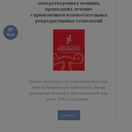
оплодотворения у женщин,
прошедших лечение
с применением вспомогательных
репродуктивных технологий
07
Май
Це­лью на­сто­я­ще­го ис­сле­до­ва­ния бы­ло оце­
нить по­тен­ци­аль­ную вза­и­мо­связь меж­ду
уров­нем ме­ла­то­ни­на в фол­ли­ку­ляр­ной жид­
ко­сти (ФЖ) и ис­хо­да­ми...
- ДАЛЕЕ -