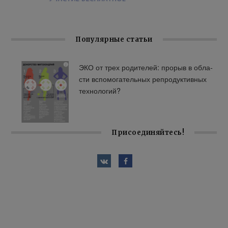
Популярные статьи
ЭКО от трех ро­ди­те­лей: про­рыв в об­ла­
сти вспо­мо­га­тель­ных ре­про­дук­тив­ных
тех­но­ло­гий?
Присоединяйтесь!