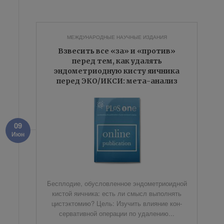
МЕЖДУНАРОДНЫЕ НАУЧНЫЕ ИЗДАНИЯ
Взвесить все «за» и «против»
перед тем, как удалять
эндометриодную кисту яичника
перед ЭКО/ИКСИ: мета-анализ
09
Июн
Бес­пло­дие, обу­слов­лен­ное эн­до­мет­ри­о­ид­ной
ки­стой яич­ни­ка: есть ли смысл вы­пол­нять
ци­ст­эк­томию? Цель: Изу­чить вли­я­ние кон­
сер­ва­тив­ной опе­ра­ции по уда­ле­нию...