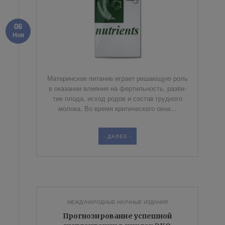
06
Ноя
Ма­те­рин­ское пи­та­ние иг­ра­ет ре­ша­ю­щую роль
в ока­за­нии вли­я­ния на фер­тиль­ность, раз­ви­
тие пло­да, ис­ход ро­дов и со­став груд­но­го
мо­ло­ка. Во вре­мя кри­ти­че­ско­го ок­на...
- ДАЛЕЕ -
МЕЖДУНАРОДНЫЕ НАУЧНЫЕ ИЗДАНИЯ
Прогнозирование успешной