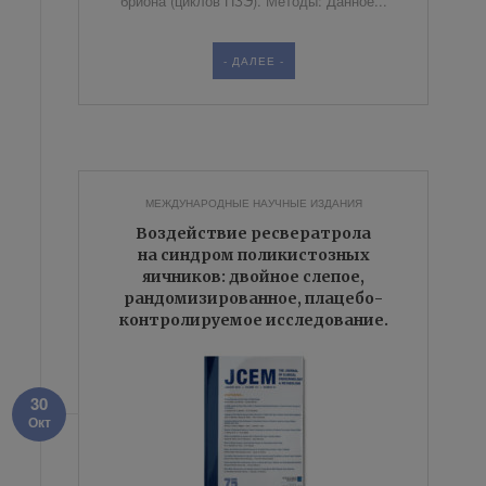
бри­о­на (цик­лов ПЗЭ). Ме­то­ды: Дан­ное...
- ДАЛЕЕ -
МЕЖДУНАРОДНЫЕ НАУЧНЫЕ ИЗДАНИЯ
Воздействие ресвератрола
на синдром поликистозных
яичников: двойное слепое,
рандомизированное, плацебо-
контролируемое исследование.
30
Окт