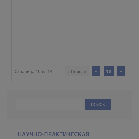
Страница 10 из 14
« Первая
«
10
»