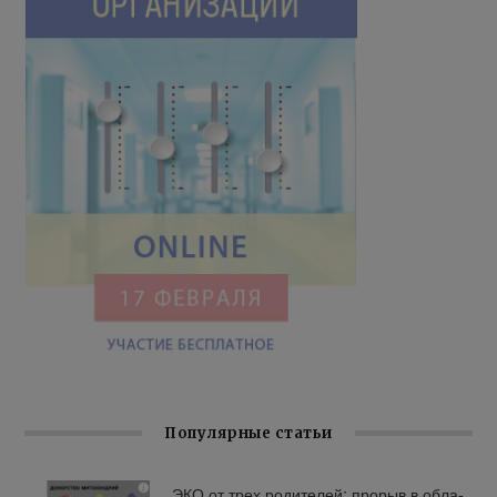
Популярные статьи
ЭКО от трех ро­ди­те­лей: про­рыв в об­ла­