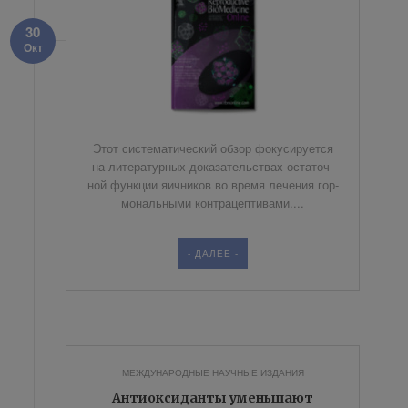
30
Окт
Этот си­сте­ма­ти­че­ский об­зор фо­ку­си­ру­ет­ся
на ли­те­ра­тур­ных до­ка­за­тель­ствах оста­точ­
ной функ­ции яич­ни­ков во вре­мя ле­че­ния гор­
мо­наль­ны­ми кон­тра­цеп­ти­ва­ми....
- ДАЛЕЕ -
МЕЖДУНАРОДНЫЕ НАУЧНЫЕ ИЗДАНИЯ
Антиоксиданты уменьшают