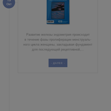
Окт
Раз­ви­тие же­ле­зы эн­до­мет­рия про­ис­хо­дит
в те­че­ние фа­зы про­ли­фе­ра­ции мен­стру­аль­
но­го цик­ла жен­щи­ны, за­кла­ды­вая фун­да­мент
для по­сле­ду­ю­щей ре­цеп­тив­ной,...
- ДАЛЕЕ -