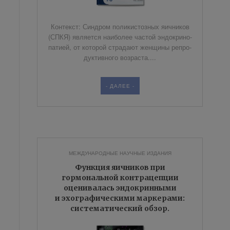
Кон­текст: Син­дром по­ли­ки­стоз­ных яич­ни­ков
(СПКЯ) яв­ля­ет­ся наи­бо­лее частой эн­до­кри­но­
па­ти­ей, от ко­то­рой стра­да­ют жен­щи­ны ре­про­
дук­тив­но­го воз­рас­та....
- ДАЛЕЕ -
МЕЖДУНАРОДНЫЕ НАУЧНЫЕ ИЗДАНИЯ
Функция яичников при
гормональной контрацепции
оценивалась эндокринными
и эхографическими маркерами:
систематический обзор.