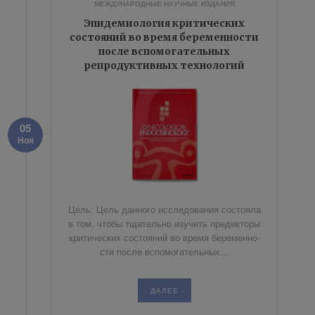
МЕЖДУНАРОДНЫЕ НАУЧНЫЕ ИЗДАНИЯ
Эпидемиология критических
состояний во время беременности
после вспомогательных
репродуктивных технологий
05
Ноя
Цель: Цель дан­но­го ис­сле­до­ва­ния со­сто­я­ла
в том, чтобы тща­тель­но изу­чить пре­дик­то­ры
кри­ти­че­ских со­сто­я­ний во вре­мя бе­ре­мен­но­
сти по­сле вспо­мо­га­тель­ных...
- ДАЛЕЕ -