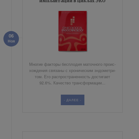
имплантации в циклах ЭКО
06
Ноя
Мно­гие фак­то­ры бес­пло­дия ма­точ­но­го про­ис­
хож­де­ния свя­за­ны с хро­ни­че­ским эн­до­мет­ри­
том. Его рас­про­стра­нен­ность до­сти­га­ет
92.6%. Ка­че­ство транс­фор­ма­ции...
- ДАЛЕЕ -