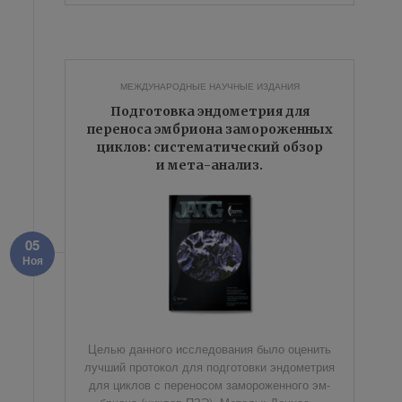
МЕЖДУНАРОДНЫЕ НАУЧНЫЕ ИЗДАНИЯ
Подготовка эндометрия для
переноса эмбриона замороженных
циклов: систематический обзор
и мета-анализ.
05
Ноя
Це­лью дан­но­го ис­сле­до­ва­ния бы­ло оце­нить
луч­ший про­то­кол для под­го­тов­ки эн­до­мет­рия
для цик­лов с пе­ре­но­сом за­мо­ро­жен­но­го эм­