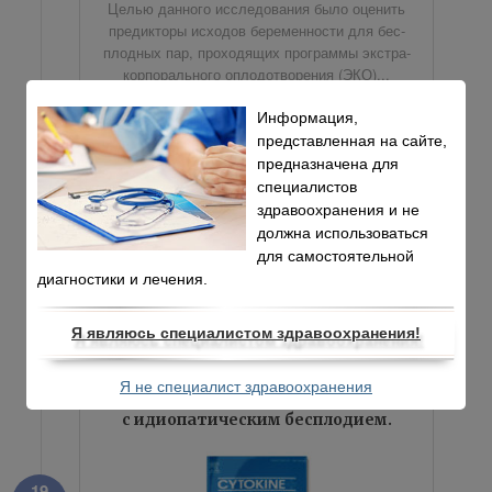
Це­лью дан­но­го ис­сле­до­ва­ния было оце­нить
пре­дик­то­ры ис­хо­дов бе­ре­мен­но­сти для бес­
плод­ных пар, про­хо­дя­щих про­грам­мы экс­тра­
кор­по­раль­но­го опло­до­тво­ре­ния (ЭКО)...
Информация,
- ДАЛЕЕ -
представленная на сайте,
предназначена для
специалистов
здравоохранения и не
должна использоваться
для самостоятельной
диагностики и лечения.
МЕЖДУНАРОДНЫЕ НАУЧНЫЕ ИЗДАНИЯ
Фаза пролиферации лежит
в основе эндометриального
Я являюсь специалистом здравоохранения!
развития: изменение профиля
цитокинов в маточной лаважной
Я не специалист здравоохранения
жидкости у женщин
с идиопатическим бесплодием.
19