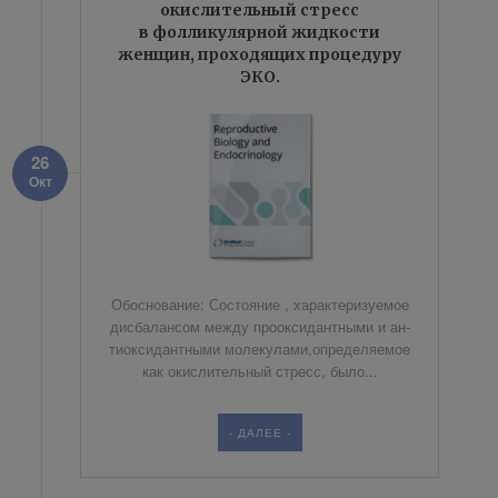
окислительный стресс
в фолликулярной жидкости
женщин, проходящих процедуру
ЭКО.
26
Окт
Обос­но­ва­ние: Со­сто­я­ние , ха­рак­те­ри­зу­е­мое
дис­ба­лан­сом меж­ду про­ок­си­дант­ны­ми и ан­
ти­ок­си­дант­ны­ми мо­ле­ку­ла­ми,опре­де­ля­е­мое
как окис­ли­тель­ный стресс, было...
- ДАЛЕЕ -