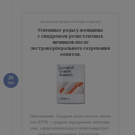
МЕЖДУНАРОДНЫЕ НАУЧНЫЕ ИЗДАНИЯ
Успешные роды у женщины
с синдромом резистентных
яичников после
экстракорпорального созревания
ооцитов.
25
Окт
Обос­но­ва­ние: Син­дром ре­зи­стент­ных яич­ни­
ков (СРЯ) — ред­кое эн­до­крин­ное за­боле­ва­
ние, ха­рак­те­ри­зу­ю­ще­е­ся ги­пер­го­на­до­троп­
ным ги­по­го­на­диз­мом. Бес­пло­дие...