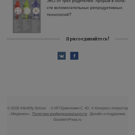
ЭКО от трех ро­ди­те­лей: про­рыв в об­ла­
сти вспо­мо­га­тель­ных ре­про­дук­тив­ных
тех­но­ло­гий?
Присоединяйтесь!
© 2026 Infertility School · © ИП Ермолович С. Ю.· © Конгресс-оператор
«Мединкон»·
Политика конфиденциальности
· Дизайн и поддержка:
GoodwinPress.ru