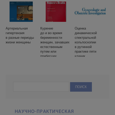
ЭКО
стресс у женщин
ооцитов.
с синдромом
поликистозных
яичников:
систематический
обзор и мета-
анализ
Артериальная
Курение
Оценка
рандомизированны
гипертензия
до и во время
динамической
х контролируемых
в разные периоды
беременности
спектральной
исследований
жизни женщины
женщин, зачавших
кольпоскопии
естественным
в рутинной
путем или
практике пяти
прибегших
клиник
к вспомогательным
кольпоскопии
репродуктивным
Уэльса:
технологиям
клиническая
эффективность