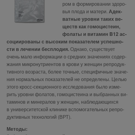
ром в фор­ми­ро­ва­нии здо­ро­
вья пло­да и ма­те­ри.
Адек­
ват­ные уров­ни та­ких ве­
ществ как го­мо­ци­сте­ин,
фо­ла­ты и ви­та­мин B12 ас­
со­ци­и­ро­ва­ны с вы­со­ким по­ка­за­те­лем успеш­но­
сти в ле­че­нии бес­пло­дия.
Од­на­ко, су­ще­ству­ет
очень ма­ло ин­фор­ма­ции о сред­них зна­че­ни­ях со­дер­
жа­ния мик­ро­нут­ри­ен­тов в кро­ви у жен­щин ре­про­дук­
тив­но­го воз­рас­та, бо­лее точ­ные, спе­ци­фич­ные зна­че­
ния нор­маль­ных по­ка­за­те­лей не опре­де­ле­ны. Це­лью
это­го кросс-сек­ци­он­но­го ис­сле­до­ва­ния бы­ло из­ме­
рить уров­ни фо­ла­тов, го­мо­ци­сте­и­на и вы­бран­ных ви­
та­ми­нов и ми­не­ра­лов у жен­щин, на­блю­да­ю­щих­ся
в уни­вер­си­тет­ской кли­ни­ке вспо­мо­га­тель­ных ре­про­
дук­тив­ных тех­но­ло­гий (ВРТ).
Ме­то­ды: