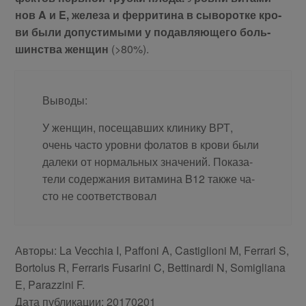
нов A и E, же­ле­за и фер­ри­ти­на в сы­во­рот­ке кро­
ви бы­ли до­пу­сти­мы­ми у по­дав­ля­ю­ще­го боль­
шин­ства жен­щин
(>80%).
Вы­во­ды:
У жен­щин, по­се­щав­ших кли­ни­ку ВРТ,
очень ча­сто уров­ни фо­ла­тов в кро­ви бы­ли
да­ле­ки от нор­маль­ных зна­че­ний. По­ка­за­
те­ли со­дер­жа­ния ви­та­ми­на B12 так­же ча­
сто не со­от­вет­ство­вал
Авторы: La Vecchia I, Paffoni A, Castiglioni M, Ferrari S,
Bortolus R, Ferraris Fusarini C, Bettinardi N, Somigliana
E, Parazzini F.
Дата публикации: 20170201