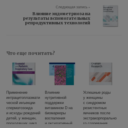
Следующая запись »
Влияние эндометриоза на
результаты вспомогательных
репродуктивных технологий
Что еще почитать?
Применение
Влияние
Успешные роды
интрацитоплазмати
нутритивной
у женщины
ческой инъекции
поддержки
с синдромом
сперматозоида
витамином D на
резистентных
и исходы рождений
биомаркеры
яичников после
детей, у женщин,
воспаления
экстракорпорально
проходящих цикл
и оксидативный
го созревания