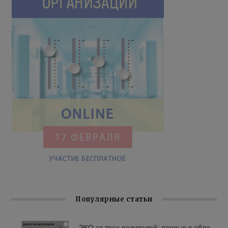
Популярные статьи
ЭКО от трех ро­ди­те­лей: про­рыв в об­ла­