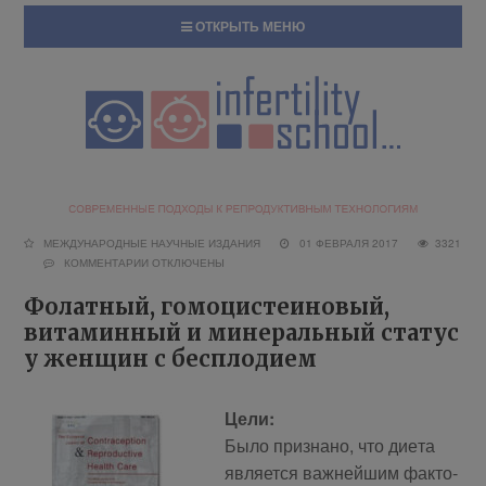
ОТКРЫТЬ МЕНЮ
МЕЖДУНАРОДНЫЕ НАУЧНЫЕ ИЗДАНИЯ
01 ФЕВРАЛЯ 2017
3321
КОММЕНТАРИИ
ОТКЛЮЧЕНЫ
Фолатный, гомоцистеиновый,
витаминный и минеральный статус
у женщин с бесплодием
Це­ли:
Бы­ло при­зна­но, что ди­е­та
яв­ля­ет­ся важ­ней­шим фак­то­