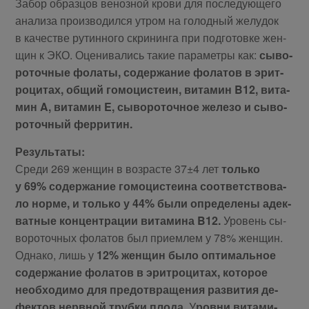
За­бор об­раз­цов ве­ноз­ной кро­ви для по­сле­ду­ю­ще­го
ана­ли­за про­из­во­дил­ся утром на го­лод­ный же­лу­док
в ка­че­стве ру­тин­но­го скри­нин­га при под­го­тов­ке жен­
щин к ЭКО. Оце­ни­ва­лись та­кие па­ра­мет­ры как:
сы­во­
ро­точ­ные фо­ла­ты, со­дер­жа­ние фо­ла­тов в эрит­
ро­ци­тах, об­щий го­мо­ци­сте­ин, ви­та­мин B12, ви­та­
мин A, ви­та­мин E, сы­во­ро­точ­ное же­ле­зо и сы­во­
ро­точ­ный фер­ри­тин.
Ре­зуль­та­ты:
Сре­ди 269 жен­щин в воз­расте 37±4 лет
толь­ко
у 69% со­дер­жа­ние го­мо­ци­сте­и­на со­от­вет­ство­ва­
ло нор­ме, и толь­ко у 44% бы­ли опре­де­ле­ны адек­
ват­ные кон­цен­тра­ции ви­та­ми­на B12.
Уро­вень сы­
во­ро­точ­ных фо­ла­тов был при­ем­лем у 78% жен­щин.
Од­на­ко, лишь у
12% жен­щин бы­ло оп­ти­маль­ное
со­дер­жа­ние фо­ла­тов в эрит­ро­ци­тах, ко­то­рое
необ­хо­ди­мо для предот­вра­ще­ния раз­ви­тия де­
фек­тов нерв­ной труб­ки пло­да.
У
ров­ни ви­та­ми­