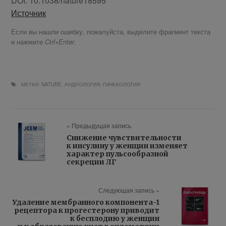
DOI:
10.1038/nature18595
Источник
Если вы нашли ошибку, пожалуйста, выделите фрагмент текста
и нажмите
.
Ctrl+Enter
МЕТКИ:
NATURE
,
АНДРОЛОГИЯ
,
ГИНЕКОЛОГИЯ
« Предыдущая запись
Снижение чувствительности
к инсулину у женщин изменяет
характер пульсообразной
секреции ЛГ
Следующая запись »
Удаление мембранного компонента-1
рецептора к прогестерону приводит
к бесплодию у женщин