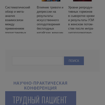
Систематический
Влияние тревоги и
Уров­ни ре­про­дук­
обзор и мета-
депрессии на
тив­ных гор­мо­нов
анализ
результаты
в сы­во­рот­ке кро­ви
взаимосвязи
искусственного
и ре­зуль­та­ты УЗИ
между
оплодотворения
в жен­ском потом­
применением
бесплодных
стве по­сле ин­тра­
прогестиновых
китайских женщин
ци­то­плаз­ма­ти­че­
оральных
ской инъ­ек­ции
контрацептивов
спер­ма­то­зо­и­да:
и кардиометаболич
пер­вые ре­зуль­та­ты
ескими исходами