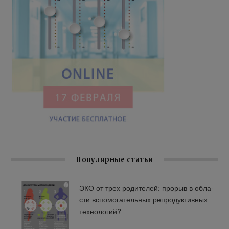
Популярные статьи
ЭКО от трех ро­ди­те­лей: про­рыв в об­ла­
сти вспо­мо­га­тель­ных ре­про­дук­тив­ных
тех­но­ло­гий?