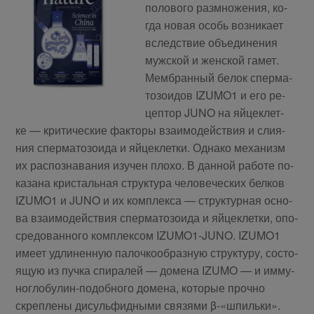
по­ло­во­го раз­мно­же­ния, ко­
гда но­вая особь воз­ни­ка­ет
вслед­ствие объ­еди­не­ния
муж­ской и жен­ской га­мет.
Мем­бран­ный бе­лок спер­ма­
то­зо­и­дов IZUMO1 и его ре­
цеп­тор JUNO на яй­це­клет­
ке — кри­ти­че­ские фак­то­ры вза­и­мо­дей­ствия и сли­я­
ния спер­ма­то­зо­и­да и яй­це­клет­ки. Од­на­ко ме­ха­низм
их рас­по­зна­ва­ния изу­чен пло­хо. В дан­ной ра­бо­те по­
ка­за­на кри­сталь­ная струк­ту­ра че­ло­ве­че­ских бел­ков
IZUMO1 и JUNO и их ком­плек­са — струк­тур­ная ос­но­
ва вза­и­мо­дей­ствия спер­ма­то­зо­и­да и яй­це­клет­ки, опо­
сре­до­ван­но­го ком­плек­сом IZUMO1-JUNO. IZUMO1
име­ет удли­нен­ную па­лоч­ко­об­раз­ную струк­ту­ру, со­сто­
я­щую из пуч­ка спи­ра­лей — до­ме­на IZUMO — и им­му­
но­гло­бу­лин-по­доб­но­го до­ме­на, ко­то­рые проч­но
скреп­ле­ны ди­суль­фид­ны­ми свя­зя­ми β-«шпиль­ки».