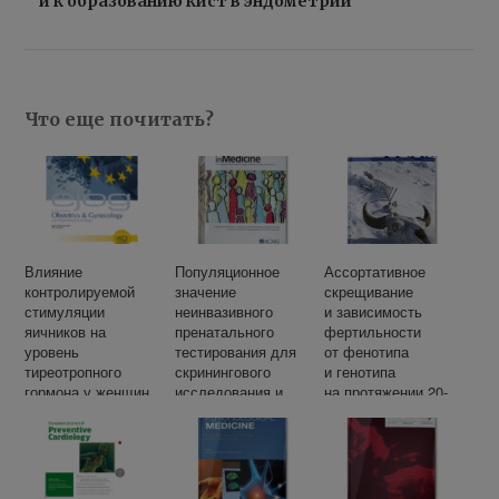
и к образованию кист в эндометрии
Что еще почитать?
Влияние
Популяционное
Ассортативное
контролируемой
значение
скрещивание
стимуляции
неинвазивного
и зависимость
яичников на
пренатального
фертильности
уровень
тестирования для
от фенотипа
тиреотропного
скринингового
и генотипа
гормона у женщин,
исследования и
на протяжении 20-
страдающих
диагностики
го столетия
бесплодием
фетальной
анеуплоидии