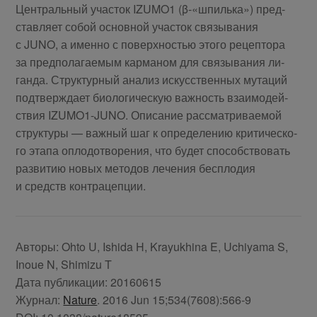
Цен­траль­ный уча­сток IZUMO1 (β-«шпиль­ка») пред­
став­ля­ет со­бой ос­нов­ной уча­сток свя­зы­ва­ния
с JUNO, а имен­но с по­верх­но­стью это­го ре­цеп­то­ра
за пред­по­ла­га­е­мым кар­ма­ном для свя­зы­ва­ния ли­
ган­да. Струк­тур­ный ана­лиз ис­кус­ствен­ных му­та­ций
под­твер­жда­ет био­ло­ги­че­скую важ­ность вза­и­мо­дей­
ствия IZUMO1-JUNO. Опи­са­ние рас­смат­ри­ва­е­мой
струк­ту­ры — важ­ный шаг к опре­де­ле­нию кри­ти­че­ско­
го эта­па опло­до­тво­ре­ния, что бу­дет спо­соб­ство­вать
раз­ви­тию но­вых ме­то­дов ле­че­ния бес­пло­дия
и средств кон­тра­цепции.
Авторы:
Ohto U, Ishida H, Krayukhina E, Uchiyama S,
Inoue N, Shimizu T
Дата публикации:
20160615
Журнал:
Nature
. 2016 Jun 15;534(7608):566-9