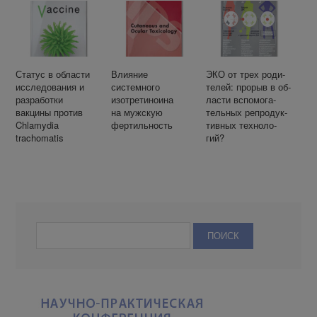
беременности
ооцитов
ным кровотечением
Статус в области
Влияние
ЭКО от трех ро­ди­
исследования и
системного
те­лей: про­рыв в об­
разработки
изотретиноина
ла­сти вспо­мо­га­
вакцины против
на мужскую
тель­ных ре­про­дук­
Chlamydia
фертильность
тив­ных тех­но­ло­
trachomatis
гий?