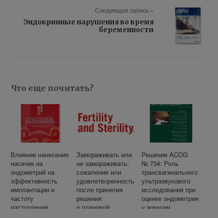
Следующая запись »
Эндокринные нарушения во время
беременности
Что еще почитать?
Влияние нанесения
Замораживать или
Решение ACOG
насечек на
не замораживать:
№ 734: Роль
эндометрий на
сожаление или
трансвагинального
эффективность
удовлетворенность
ультразвукового
имплантации и
после принятия
исследования при
частоту
решения
оценке эндометрия
наступления
о плановой
у женщин
клинической
криоконсервации
с постменопаузаль