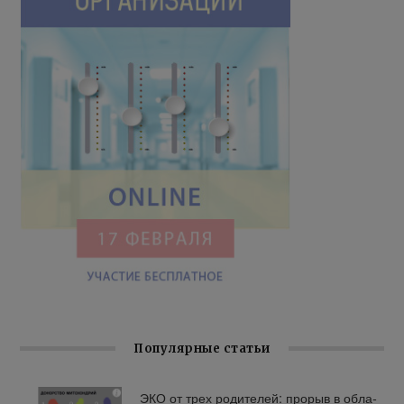
Популярные статьи
ЭКО от трех ро­ди­те­лей: про­рыв в об­ла­