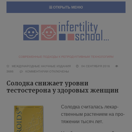
ОТКРЫТЬ МЕНЮ
МЕЖДУНАРОДНЫЕ НАУЧНЫЕ ИЗДАНИЯ
04 СЕНТЯБРЯ 2016
3686
КОММЕНТАРИИ
ОТКЛЮЧЕНЫ
Солодка снижает уровни
тестостерона у здоровых женщин
Со­лод­ка счи­та­лась ле­кар­
ствен­ным рас­те­ни­ем на про­
тя­же­нии ты­сяч лет.