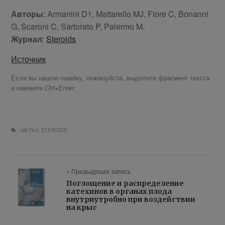
Авторы
: Armanini D1, Mattarello MJ, Fiore C, Bonanni
G, Scaroni C, Sartorato P, Palermo M.
Журнал
:
Steroids
Источник
Если вы нашли ошибку, пожалуйста, выделите фрагмент текста
и нажмите
.
Ctrl+Enter
МЕТКИ:
STEROIDS
« Предыдущая запись
Поглощение и распределение
катехинов в органах плода
внутриутробно при воздействии
на крыс