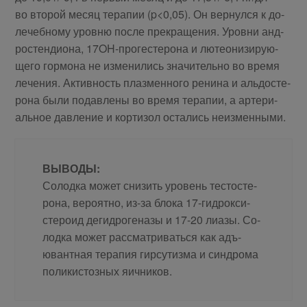
во вто­рой ме­сяц те­ра­пии (p<0,05). Он вер­нул­ся к до­
ле­чеб­но­му уров­ню по­сле пре­кра­ще­ния. Уров­ни ан­д­
ро­стен­ди­о­на, 17OH-про­ге­сте­ро­на и лю­тео­ни­зи­ру­ю­
ще­го гор­мо­на не из­ме­ни­лись зна­чи­тель­но во вре­мя
ле­че­ния. Ак­тив­ность плаз­мен­но­го ре­ни­на и аль­до­сте­
ро­на бы­ли по­дав­ле­ны во вре­мя те­ра­пии, а ар­те­ри­
аль­ное дав­ле­ние и кор­ти­зол оста­лись не­из­менными.
ВЫВОДЫ:
Со­лод­ка мо­жет сни­зить уро­вень те­сто­сте­
ро­на, ве­ро­ят­но, из-за бло­ка 17-гид­рок­си­
сте­ро­ид де­гид­ро­ге­на­зы и 17-20 ли­а­зы. Со­
лод­ка мо­жет рас­смат­ри­вать­ся как адъ­
ювант­ная те­ра­пия гир­су­тиз­ма и син­дро­ма
по­ли­ки­стоз­ных яич­ников.