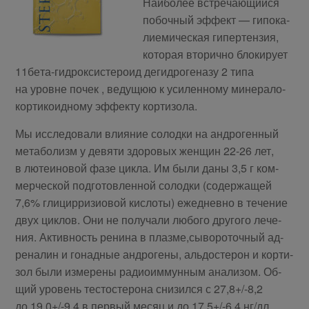
Наи­бо­лее встре­ча­ю­щий­ся
по­боч­ный эф­фект — ги­по­ка­
ли­е­ми­че­ская ги­пер­тен­зия,
ко­то­рая вто­рич­но бло­ки­ру­ет
11бе­та-гид­рок­си­сте­ро­ид де­гид­ро­ге­на­зу 2 ти­па
на уров­не по­чек , ве­ду­щ­юю к уси­лен­но­му ми­не­ра­ло­
кор­ти­ко­ид­но­му эф­фек­ту кор­ти­зо­ла.
Мы ис­сле­до­ва­ли вли­я­ние со­лод­ки на ан­дро­ген­ный
ме­та­бо­лизм у де­вя­ти здо­ро­вых жен­щин 22-26 лет,
в лю­те­и­но­вой фа­зе цик­ла. Им бы­ли да­ны 3,5 г ком­
мер­че­ской под­го­тов­лен­ной со­лод­ки (со­дер­жа­щей
7,6% гли­ц­ир­ри­зио­вой кис­ло­ты) еже­днев­но в те­че­ние
двух цик­лов. Они не по­лу­ча­ли лю­бо­го дру­го­го ле­че­
ния. Ак­тив­ность ре­ни­на в плаз­ме,сы­во­ро­точ­ный ад­
ре­на­лин и го­над­ные ан­дро­ге­ны, аль­до­сте­рон и кор­ти­
зол бы­ли из­ме­ре­ны ра­дио­им­мун­ным ана­ли­зом. Об­
щий уро­вень те­сто­сте­ро­на сни­зил­ся с 27,8+/-8,2
до 19,0+/-9,4 в пер­вый ме­сяц и до 17,5+/-6,4 нг/дл